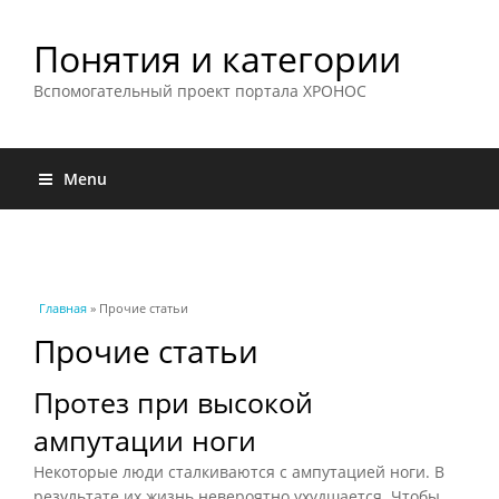
Понятия и категории
Вспомогательный проект портала ХРОНОС
Menu
Вы здесь
Главная
» Прочие статьи
Прочие статьи
Протез при высокой
ампутации ноги
Некоторые люди сталкиваются с ампутацией ноги. В
результате их жизнь невероятно ухудшается. Чтобы