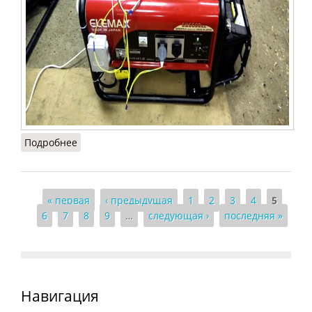
Подробнее
о Как и где купить бензиновый генератор?
Страницы
« первая
‹ предыдущая
1
2
3
4
5
6
7
8
9
…
следующая ›
последняя »
Навигация