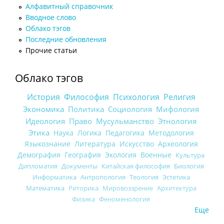
Алфавитный справочник
Вводное слово
Облако тэгов
Последние обновления
Прочие статьи
Облако тэгов
История
Философия
Психология
Религия
Экономика
Политика
Социология
Мифология
Идеология
Право
Мусульманство
Этнология
Этика
Наука
Логика
Педагогика
Методология
Языкознание
Литература
Искусство
Археология
Демография
География
Экология
Военные
Культура
Дипломатия
Документы
Китайская философия
Биология
Информатика
Антропология
Теология
Эстетика
Математика
Риторика
Мировоззрение
Архитектура
Физика
Феноменология
Еще