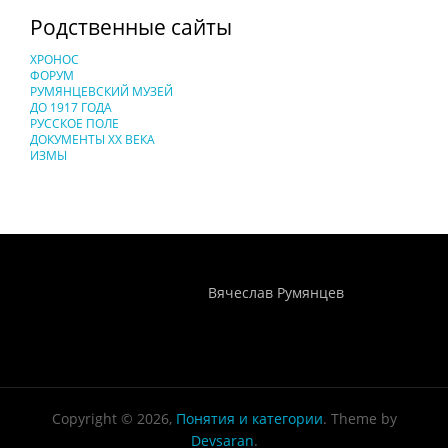
Родственные сайты
ХРОНОС
ФОРУМ
РУМЯНЦЕВСКИЙ МУЗЕЙ
ДО 1917 ГОДА
РУССКОЕ ПОЛЕ
ДОКУМЕНТЫ XX ВЕКА
ИЗМЫ
Понятия И Категории - Исторический Проект ХРОНОС
WEB-редактор
Вячеслав Румянцев
Copyright © 2026,
Понятия и категории
. Theme by
Devsaran
.