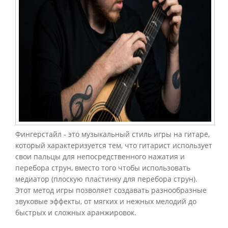
Фингерстайл - это музыкальный стиль игры на гитаре,
который характеризуется тем, что гитарист использует
свои пальцы для непосредственного нажатия и
перебора струн, вместо того чтобы использовать
медиатор (плоскую пластинку для перебора струн).
Этот метод игры позволяет создавать разнообразные
звуковые эффекты, от мягких и нежных мелодий до
быстрых и сложных аранжировок.