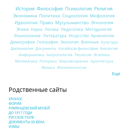
История
Философия
Психология
Религия
Экономика
Политика
Социология
Мифология
Идеология
Право
Мусульманство
Этнология
Этика
Наука
Логика
Педагогика
Методология
Языкознание
Литература
Искусство
Археология
Демография
География
Экология
Военные
Культура
Дипломатия
Документы
Китайская философия
Биология
Информатика
Антропология
Теология
Эстетика
Математика
Риторика
Мировоззрение
Архитектура
Физика
Феноменология
Еще
Родственные сайты
ХРОНОС
ФОРУМ
РУМЯНЦЕВСКИЙ МУЗЕЙ
ДО 1917 ГОДА
РУССКОЕ ПОЛЕ
ДОКУМЕНТЫ XX ВЕКА
ИЗМЫ