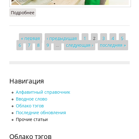
Подробнее
о Кто такая домработница без проживания и
какие у нее обязанности
Страницы
« первая
‹ предыдущая
1
2
3
4
5
6
7
8
9
…
следующая ›
последняя »
Навигация
Алфавитный справочник
Вводное слово
Облако тэгов
Последние обновления
Прочие статьи
Облако тэгов