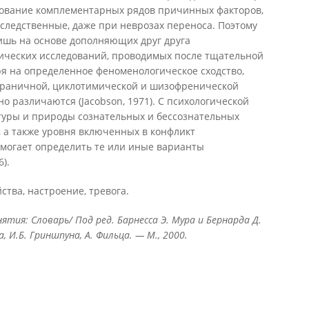
вование комплементарных рядов причинных факторов,
следственные, даже при неврозах переноса. Поэтому
шь на основе дополняющих друг друга
ических исследований, проводимых после тщательной
ря на определенное феноменологическое сходство,
граничной, циклотимической и шизофренической
о различаются (Jacobson, 1971). С психологической
ктуры и природы сознательных и бессознательных
 а также уровня включенных в конфликт
омогает определить те или иные варианты
).
ства, настроение, тревога.
тия: Словарь/ Под ред. Барнесса Э. Мура и Бернарда Д.
, И.Б. Гриншпуна, А. Фильца. — М., 2000.