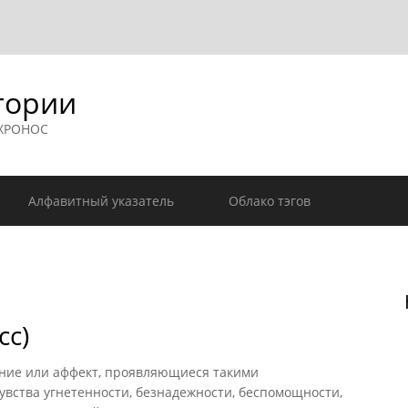
гории
 ХРОНОС
Алфавитный указатель
Облако тэгов
сс)
ние или аффект, проявляющиеся такими
вства угнетенности, безнадежности, беспомощности,