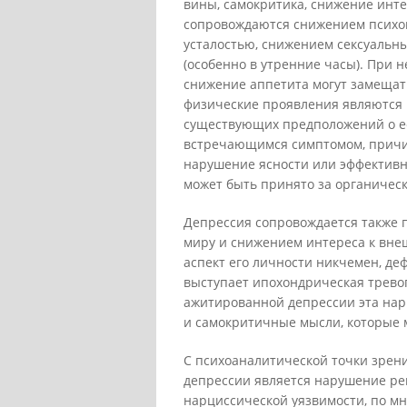
вины, самокритика, снижение инте
сопровождаются снижением психо
усталостью, снижением сексуальны
(особенно в утренние часы). При 
снижение аппетита могут замещат
физические проявления являются 
существующих предположений о ее
встречающимся симптомом, причи
нарушение ясности или эффективн
может быть принято за органичес
Депрессия сопровождается также
миру и снижением интереса к внеш
аспект его личности никчемен, де
выступает ипохондрическая тревог
ажитированной депрессии эта нар
и самокритичные мысли, которые 
С психоаналитической точки зрени
депрессии является нарушение ре
нарциссической уязвимости, по мн