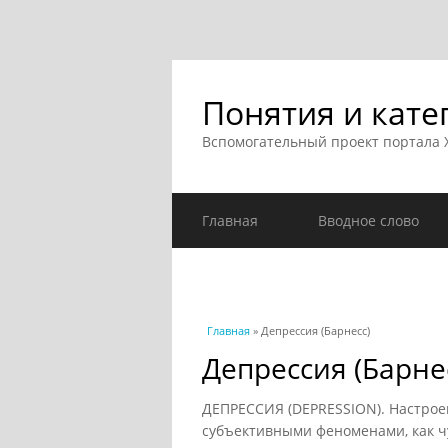
Понятия и кате
Вспомогательный проект портала
Главная
Вводное слово
Вы здесь
Главная
» Депрессия (Барнесс)
Депрессия (Барне
ДЕПРЕССИЯ (DEPRESSION). Настрое
субъективными феноменами, как чу