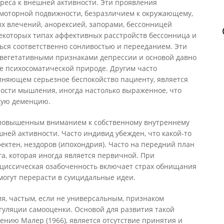
реса к внешней активности. Эти проявления
моторной подвижности, безразличием к окружающему,
х влечений, анорексией, запорами, бессонницей
некоторых типах аффективных расстройств бессонница и
ься соответственно сонливостью и перееданием. Эти
вегетативными признаками депрессии и основой давно
 психосоматической природе. Другим часто
няющем серьезное беспокойство пациенту, является
ости мышления, иногда настолько выраженное, что
кую деменцию.
 повышенным вниманием к собственному внутреннему
ней активности. Часто индивид убежден, что какой-то
фектен, нездоров (ипохондрия). Часто на передний план
а, которая иногда является первичной. При
циссическая озабоченность включает страх обнищания
могут перерасти в суицидальные идеи.
я, частым, если не универсальным, признаком
гуляции самооценки. Основой для развития такой
ению Малер (1966), является отсутствие принятия и