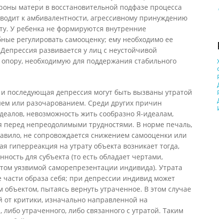
роны матери в восстановительной подфазе процесса
водит к амбивалентности, агрессивному принуждению
ту. У ребенка не формируются внутренние
бные регулировать самооценку; ему необходимо ее
Депрессия развивается у лиц с неустойчивой
опору, необходимую для поддержания стабильного
и последующая депрессия могут быть вызваны утратой
ием или разочарованием. Среди других причин
деалов, невозможность жить сообразно Я-идеалам,
я перед непреодолимыми трудностями. В норме печаль,
равило, не сопровождается снижением самооценки или
 гиперреакция на утрату объекта возникает тогда,
ность для субъекта (то есть обладает чертами,
том уязвимой саморепрезентации индивида). Утрата
е части образа себя; при депрессии индивид может
объектом, пытаясь вернуть утраченное. В этом случае
й от критики, изначально направленной на
 либо утраченного, либо связанного с утратой. Таким