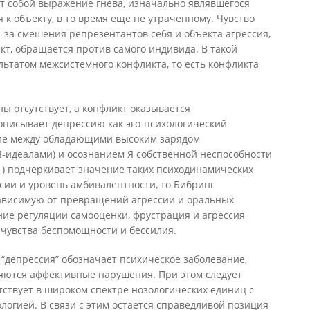
т собой выражение гнева, изначально являвшегося
к объекту, в то время еще не утраченному. Чувство
-за смешения репрезентантов себя и объекта агрессия,
т, обращается против самого индивида. В такой
льтатом межсистемного конфликта, то есть конфликта
ины отсутствует, а конфликт оказывается
описывает депрессию как эго-психологический
е между обладающими высоким зарядом
-идеалами) и осознанием Я собственной неспособности
71) подчеркивает значение таких психодинамических
ссии и уровень амбивалентности, то Бибринг
ависимую от превращений агрессии и оральных
ние регуляции самооценки, фрустрация и агрессия
чувства беспомощности и бессилия.
“депрессия” обозначает психическое заболевание,
яются аффективные нарушения. При этом следует
утствует в широком спектре нозологических единиц с
логией. В связи с этим остается справедливой позиция