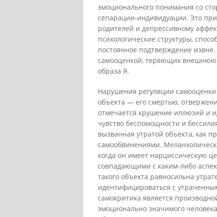
эмоционального понимания со сто
сепарации-индивидуации. Это при
родителей и депрессивному аффек
психологические структуры, спосо
постоянное подтверждение извне. 
самооценкой, теряющих внешнюю 
образа Я.
Нарушения регуляции самооценки 
объекта — его смертью, отвержен
отмечается крушение иллюзий и и
чувство беспомощности и бессили
вызванная утратой объекта, как п
самообвинениями. Меланхолическая
когда он имеет нарциссическую цен
совпадающими с каким-либо аспек
такого объекта равносильна утрат
идентифицироваться с утраченным 
самокритика является производно
эмоционально значимого человека,