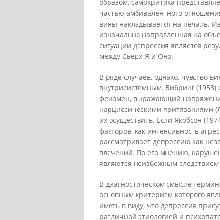
образом, самокритика представляе
частью амбивалентного отношения 
вины накладывается на печаль. Из
изначально направленная на объек
ситуации депрессия является резу
между Сверх-Я и Оно.
В ряде случаев, однако, чувство в
внутрисистемным. Бибринг (1953) 
феномен, выражающий напряжени
нарциссическими притязаниями (Я
их осуществить. Если Якобсон (19
факторов, как интенсивность агре
рассматривает депрессию как нез
влечений. По его мнению, наруше
являются неизбежным следствием 
В диагностическом смысле термин 
основным критерием которого явл
иметь в виду, что депрессия прис
различной этиологией и психопато