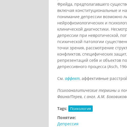
Фрейда, предполагавшего сущест
включая конституциональные и на
понимание депрессии возможно ли
нейрофизиологических и психолог
клинической диагностики. Несмот
депрессии при невротической, по
психической патологии существенн
точки зрения, рассмотрение стру
конфликтов, специфических защит,
репрезентаций себя и объектов п
депрессивного процесса (Asch, 1966
См.
аффект
, аффективные расстрой
Психоаналитические термины и поня
Фаина/Перев, с англ. А.М. Боковикова
Tags:
Психология
Понятие:
Депрессия