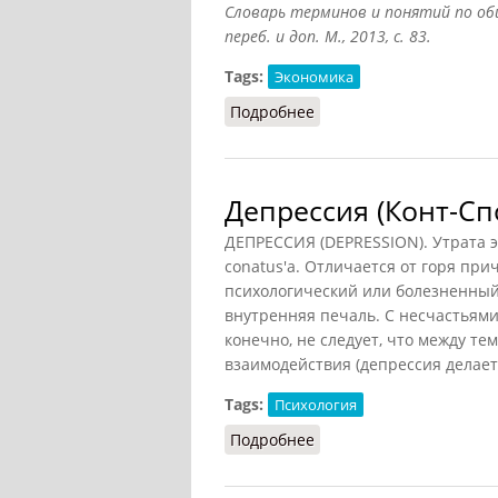
Словарь терминов и понятий по общ
переб. и доп. М., 2013, с. 83.
Tags:
Экономика
Подробнее
о Депрессия экономиче
Депрессия (Конт-Сп
ДЕПРЕССИЯ (DEPRESSION). Утрата э
conatus'a. Отличается от горя пр
психологический или болезненный
внутренняя печаль. С несчастьями
конечно, не следует, что между те
взаимодействия (депрессия делает
Tags:
Психология
Подробнее
о Депрессия (Конт-Спо