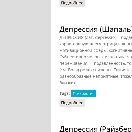
Подробнее
о Анаклитическая депр
Депрессия (Шапаль
ДЕПРЕССИЯ (лат. depressio — пода
характеризующееся отрицательн
мотивационной сферы, когнитивны
Субъективно человек испытывает 
переживания — подавленность, тос
(см. Воля) резко снижены. Типичн
разнообразные неприятные, тяжел
близких.
Tags:
Психология
Подробнее
о Депрессия (Шапаль)
Депрессия (Райзбер