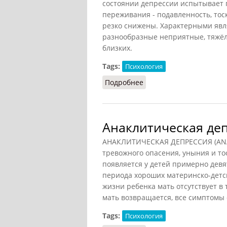
состоянии депрессии испытывает 
переживания - подавленность, тоск
резко снижены. Характерными явл
разнообразные неприятные, тяжёл
близких.
Tags:
Психология
Подробнее
о Депрессия (Рапацеви
Анаклитическая де
АНАКЛИТИЧЕСКАЯ ДЕПРЕССИЯ (ANA
тревожного опасения, уныния и тоск
появляется у детей примерно девят
периода хороших материнско-детс
жизни ребенка мать отсутствует в 
мать возвращается, все симптомы
Tags:
Психология