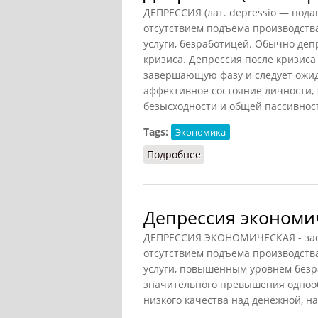
ДЕПРЕССИЯ (лат. depressio — пода
отсутствием подъема производства
услуги, безработицей. Обычно деп
кризиса. Депрессия после кризиса
завершающую фазу и следует ожида
аффективное состояние личности,
безысходности и общей пассивнос
Tags:
Экономика
Подробнее
о Депрессия (Райзберг)
Депрессия экономи
ДЕПРЕССИЯ ЭКОНОМИЧЕСКАЯ - засто
отсутствием подъема производства
услуги, повышенным уровнем безр
значительного превышения однооб
низкого качества над денежной, 