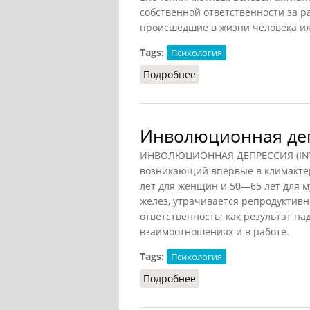
собственной ответственности за 
происшедшие в жизни человека ил
Tags:
Психология
Подробнее
о Депрессия (Головин, 
Инволюционная де
ИНВОЛЮЦИОННАЯ ДЕПРЕССИЯ (INVO
возникающий впервые в климакте
лет для женщин и 50—65 лет для м
желез, утрачивается репродуктивн
ответственность; как результат н
взаимоотношениях и в работе.
Tags:
Психология
Подробнее
о Инволюционная депр