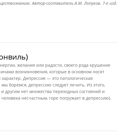
ествознанию. Автор-составитель А.М. Лопухов. 7-е изд.
ская
онвиль)
нергии, желания или радости, своего рода крушение
ичинами возникновения, которые в основном носят
 характер. Депрессия — это патологическая
 мы боремся, депрессию следует лечить. Из этого,
м и другим нет множества переходных состояний и
 человека несчастным, горе погружает в депрессию).
нвиль)