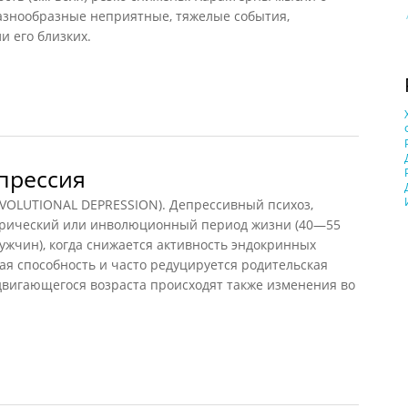
разнообразные неприятные, тяжелые события,
и его близких.
1998)
прессия
LUTIONAL DEPRESSION). Депрессивный психоз,
рический или инволюционный период жизни (40—55
ужчин), когда снижается активность эндокринных
ая способность и часто редуцируется родительская
адвигающегося возраста происходят также изменения во
ессия