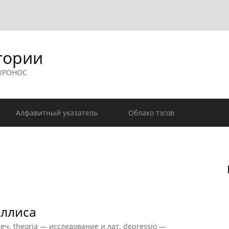
гории
 ХРОНОС
Алфавитный указатель
Облако тэгов
Эллиса
. theoria — исследование и лат. depressio —