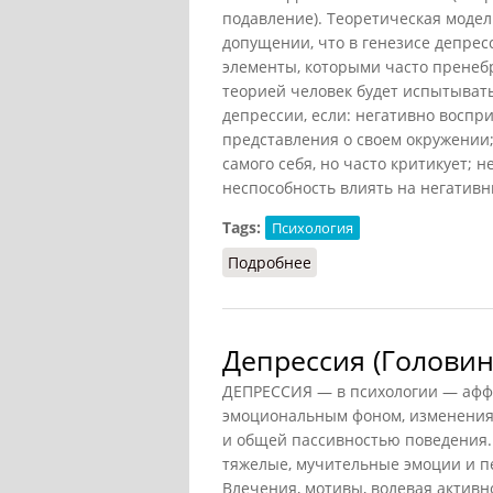
подавление). Теоретическая модел
допущении, что в генезисе депре
элементы, которыми часто пренебр
теорией человек будет испытыват
депрессии, если: негативно воспр
представления о своем окружении;
самого себя, но часто критикует; 
неспособность влиять на негативн
Tags:
Психология
Подробнее
о Теория депрессии Эл
Депрессия (Головин,
ДЕПРЕССИЯ — в психологии — аффе
эмоциональным фоном, изменения
и общей пассивностью поведения.
тяжелые, мучительные эмоции и пе
Влечения, мотивы, волевая активн