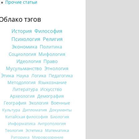
Прочие статьи
Облако тэгов
История
Философия
Психология
Религия
Экономика
Политика
Социология
Мифология
Идеология
Право
Мусульманство
Этнология
Этика
Наука
Логика
Педагогика
Методология
Языкознание
Литература
Искусство
Археология
Демография
География
Экология
Военные
Культура
Дипломатия
Документы
Китайская философия
Биология
Информатика
Антропология
Теология
Эстетика
Математика
Риторика
Мировоззрение