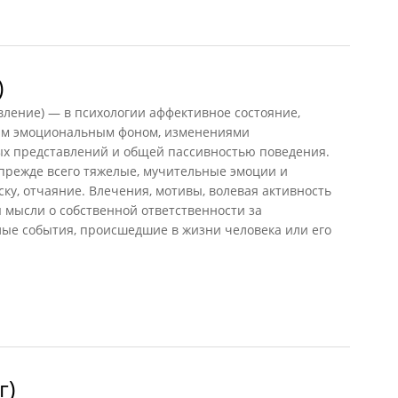
ессия
)
вление) — в психологии аффективное состояние,
ым эмоциональным фоном, изменениями
х представлений и общей пассивностью поведения.
прежде всего тяжелые, мучительные эмоции и
ку, отчаяние. Влечения, мотивы, волевая активность
ы мысли о собственной ответственности за
ые события, происшедшие в жизни человека или его
г)