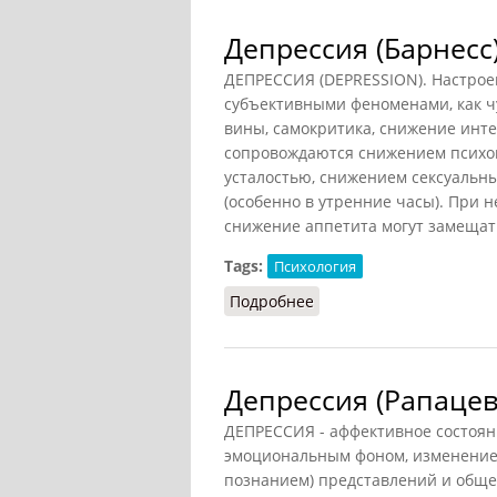
Депрессия (Барнесс
ДЕПРЕССИЯ (DEPRESSION). Настрое
субъективными феноменами, как чу
вины, самокритика, снижение инте
сопровождаются снижением психо
усталостью, снижением сексуальны
(особенно в утренние часы). При 
снижение аппетита могут замещат
Tags:
Психология
Подробнее
о Депрессия (Барнесс)
Депрессия (Рапацев
ДЕПРЕССИЯ - аффективное состоя
эмоциональным фоном, изменением
познанием) представлений и обще