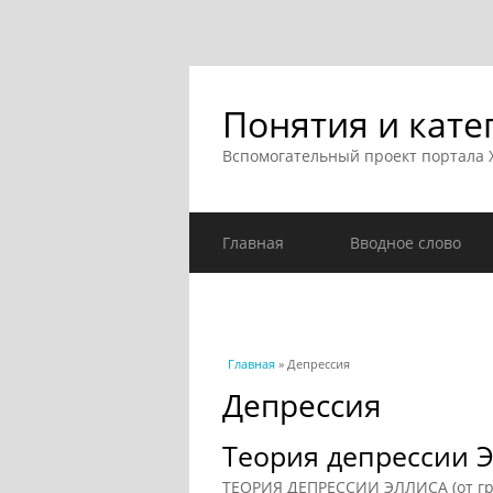
Понятия и кате
Вспомогательный проект портала
Главная
Вводное слово
Вы здесь
Главная
» Депрессия
Депрессия
Теория депрессии 
ТЕОРИЯ ДЕПРЕССИИ ЭЛЛИСА (от греч