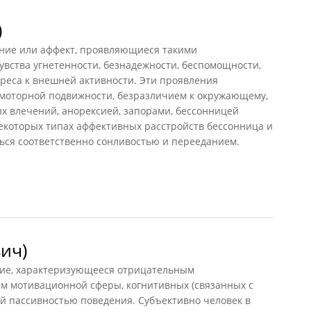
)
ние или аффект, проявляющиеся такими
вства угнетенности, безнадежности, беспомощности,
реса к внешней активности. Эти проявления
моторной подвижности, безразличием к окружающему,
х влечений, анорексией, запорами, бессонницей
некоторых типах аффективных расстройств бессонница и
ься соответственно сонливостью и перееданием.
ич)
ние, характеризующееся отрицательным
 мотивационной сферы, когнитивных (связанных с
й пассивностью поведения. Субъективно человек в