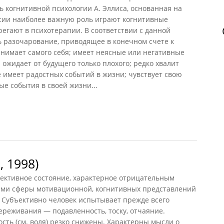
ь когнитивной психологии А. Эллиса, основанная на
ссии наиболее важную роль играют когнитивные
егают в психотерапии. В соответствии с данной
ь разочарование, приводящее в конечном счете к
инимает самого себя; имеет неясные или негативные
 ожидает от будущего только плохого; редко хвалит
не имеет радостных событий в жизни; чувствует свою
ые события в своей жизни...
лиса
 1998)
ктивное состояние, характерное отрицательным
ми сферы мотивационной, когнитивных представлений
 Субъективно человек испытывает прежде всего
реживания — подавленность, тоску, отчаяние.
ость (см. воля) резко снижены. Характерны мысли о