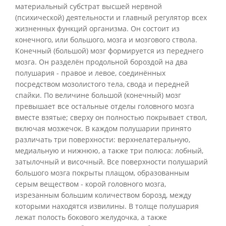
материальный субстрат высшей нервной
(психической) деятельности и главный регулятор всех
жизненных функций организма. Он состоит из
конечного, или большого, мозга и мозгового ствола.
Конечный (большой) мозг формируется из переднего
мозга. Он разделён продольной бороздой на два
полушария - правое и левое, соединённых
посредством мозолистого тела, свода и передней
спайки. По величине большой (конечный) мозг
превышает все остальные отделы головного мозга
вместе взятые; сверху он полностью покрывает ствол,
включая мозжечок. В каждом полушарии принято
различать три поверхности: верхнелатеральную,
медиальную и нижнюю, а также три полюса: лобный,
затылочный и височный. Все поверхности полушарий
большого мозга покрыты плащом, образованным
серым веществом - корой головного мозга,
изрезанным большим количеством борозд, между
которыми находятся извилины. В толще полушария
лежат полость бокового желудочка, а также