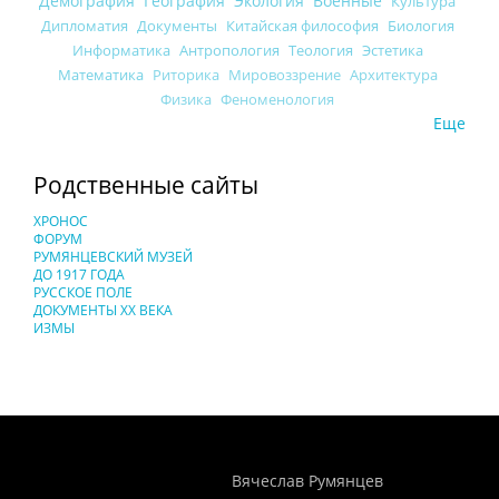
Демография
География
Экология
Военные
Культура
Дипломатия
Документы
Китайская философия
Биология
Информатика
Антропология
Теология
Эстетика
Математика
Риторика
Мировоззрение
Архитектура
Физика
Феноменология
Еще
Родственные сайты
ХРОНОС
ФОРУМ
РУМЯНЦЕВСКИЙ МУЗЕЙ
ДО 1917 ГОДА
РУССКОЕ ПОЛЕ
ДОКУМЕНТЫ XX ВЕКА
ИЗМЫ
Понятия И Категории - Исторический Проект ХРОНОС
WEB-редактор
Вячеслав Румянцев