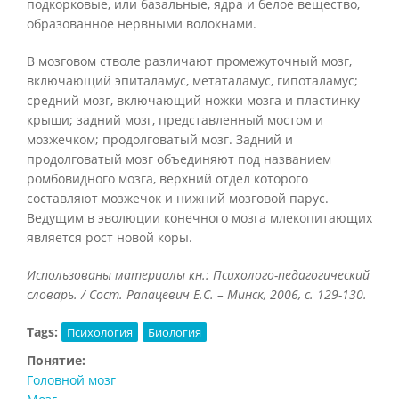
подкорковые, или базальные, ядра и белое вещество,
образованное нервными волокнами.
В мозговом стволе различают промежуточный мозг,
включающий эпиталамус, метаталамус, гипоталамус;
средний мозг, включающий ножки мозга и пластинку
крыши; задний мозг, представленный мостом и
мозжечком; продолговатый мозг. Задний и
продолговатый мозг объединяют под названием
ромбовидного мозга, верхний отдел которого
составляют мозжечок и нижний мозговой парус.
Ведущим в эволюции конечного мозга млекопитающих
является рост новой коры.
Использованы материалы кн.: Психолого-педагогический
словарь. / Сост. Рапацевич Е.С. – Минск, 2006, с. 129-130.
Tags:
Психология
Биология
Понятие:
Головной мозг