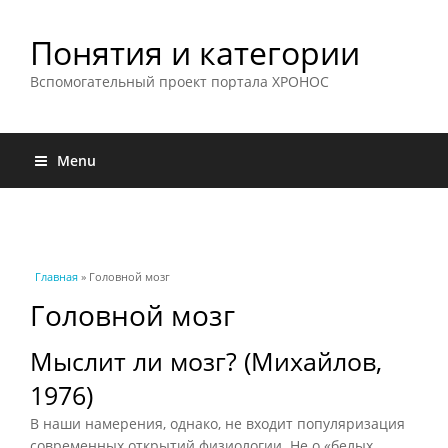
Понятия и категории
Вспомогательный проект портала ХРОНОС
Menu
Вы здесь
Главная
» Головной мозг
Головной мозг
Мыслит ли мозг? (Михайлов,
1976)
В наши намерения, однако, не входит популяризация
современных открытий физиологии. Не о «белых