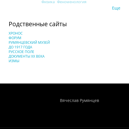
Физика
Феноменология
Еще
Родственные сайты
ХРОНОС
ФОРУМ
РУМЯНЦЕВСКИЙ МУЗЕЙ
ДО 1917 ГОДА
РУССКОЕ ПОЛЕ
ДОКУМЕНТЫ XX ВЕКА
ИЗМЫ
Понятия И Категории - Исторический Проект ХРОНОС
WEB-редактор
Вячеслав Румянцев