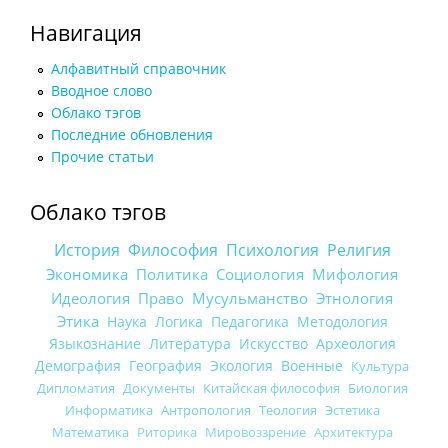
Навигация
Алфавитный справочник
Вводное слово
Облако тэгов
Последние обновления
Прочие статьи
Облако тэгов
История
Философия
Психология
Религия
Экономика
Политика
Социология
Мифология
Идеология
Право
Мусульманство
Этнология
Этика
Наука
Логика
Педагогика
Методология
Языкознание
Литература
Искусство
Археология
Демография
География
Экология
Военные
Культура
Дипломатия
Документы
Китайская философия
Биология
Информатика
Антропология
Теология
Эстетика
Математика
Риторика
Мировоззрение
Архитектура