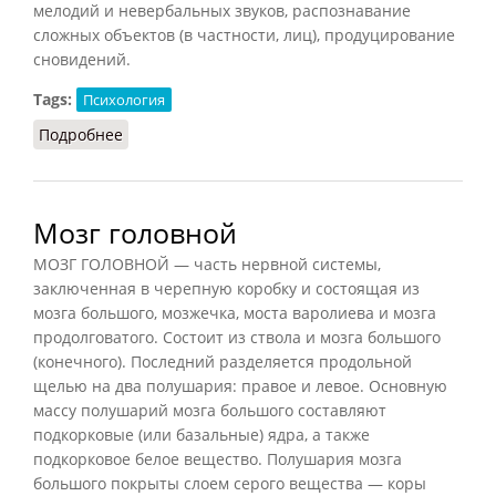
мелодий и невербальных звуков, распознавание
сложных объектов (в частности, лиц), продуцирование
сновидений.
Tags:
Психология
Подробнее
о Мозг головной
Мозг головной
МОЗГ ГОЛОВНОЙ — часть нервной системы,
заключенная в черепную коробку и состоящая из
мозга большого, мозжечка, моста варолиева и мозга
продолговатого. Состоит из ствола и мозга большого
(конечного). Последний разделяется продольной
щелью на два полушария: правое и левое. Основную
массу полушарий мозга большого составляют
подкорковые (или базальные) ядра, а также
подкорковое белое вещество. Полушария мозга
большого покрыты слоем серого вещества — коры