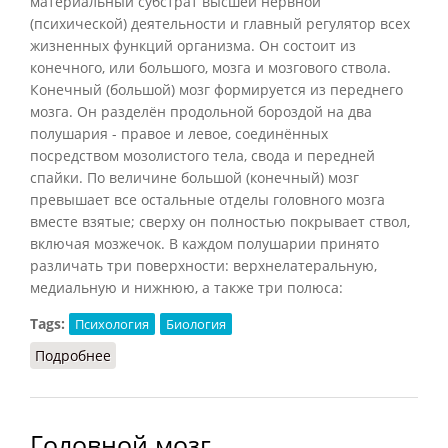
материальный субстрат высшей нервной
(психической) деятельности и главный регулятор всех
жизненных функций организма. Он состоит из
конечного, или большого, мозга и мозгового ствола.
Конечный (большой) мозг формируется из переднего
мозга. Он разделён продольной бороздой на два
полушария - правое и левое, соединённых
посредством мозолистого тела, свода и передней
спайки. По величине большой (конечный) мозг
превышает все остальные отделы головного мозга
вместе взятые; сверху он полностью покрывает ствол,
включая мозжечок. В каждом полушарии принято
различать три поверхности: верхнелатеральную,
медиальную и нижнюю, а также три полюса:
Tags:
Психология
Биология
Подробнее
о Головной мозг (Рапацевич, 2006)
Головной мозг