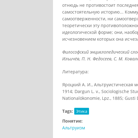
отнюдь не противостоит последне
самостоятельную историю... Комм
самоотверженности, ни самоотвер
теоретически эту противоположнос
идеологической форме; они, наобо
исчезновением которых она исчезает 
Философский энциклопедический слов
Ильичёв, П. Н. Федосеев, С. М. Ковалё
Литература:
Яpоцкий А. И., Альтруистическая 
1914; Dargun L. v., Sociologische St
Nationalökonomie, Lpz., 1885; Gusti 
Tags:
Этика
Понятие:
Альтруизм