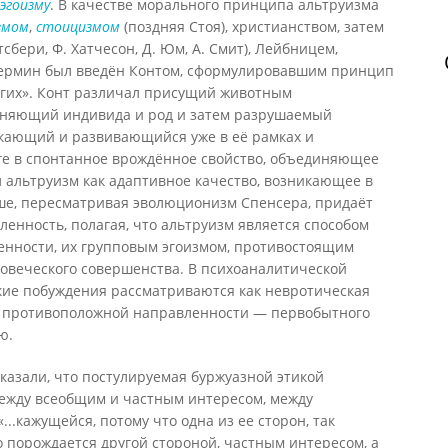
эгоизму
. В качестве морального принципа альтруизма
змом
,
стоицизмом
(поздняя Стоя), христианством, затем
сбери, Ф. Хатчесон, Д. Юм, А. Смит), Лейбницем,
термин был введён Контом, сформулировавшим принцип
других». Конт различал присущий животным
иняющий индивида и род и затем разрушаемый
икающий и развивающийся уже в её рамках и
е в спонтанное врождённое свойство, объединяющее
 альтруизм как адаптивное качество, возникающее в
ше, пересматривая эволюционизм Спенсера, придаёт
енность, полагая, что альтруизм является способом
венности, их групповым эгоизмом, противостоящим
овеческого совершенства. В психоаналитической
ие побуждения рассматриваются как невротическая
е противоположной направленности — первобытного
ю.
казали, что постулируемая буржуазной этикой
ежду всеобщим и частным интересом, между
...кажущейся, потому что одна из ее сторон, так
 порождается другой стороной, частным интересом, а