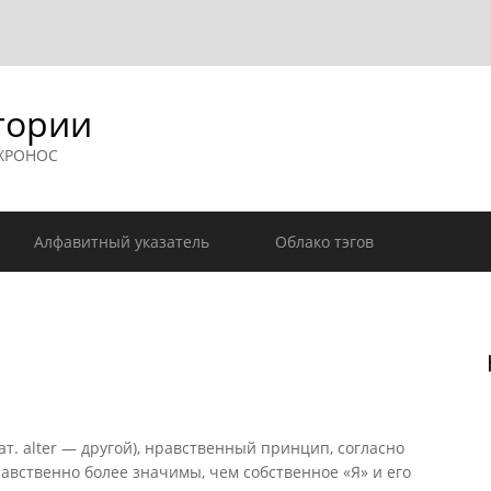
гории
 ХРОНОС
Алфавитный указатель
Облако тэгов
ат. alter — другой), нравственный принцип, согласно
равственно более значимы, чем собственное «Я» и его