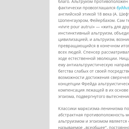
благо. Альтруизм противоположен
фактически провозглашался
будди
английской этикой 18 века (А. Шефт
Шопенгауэром, Фейербахом. Сам 
«vivre pour autrui» — «жить для 
инстинктивный альтруизм, объед
цивилизацией, и альтруизм, возн
превращающийся в конечном итог
всех людей. Спенсер рассматривал
ходе естественной эволюции. Ниц
ему антиальтруистическую направл
бегства слабых от своей посредст
возможности достижения сверхчел
концепции Фрейда альтруистическ
компенсация лежащей в их основ
эгоизма, подвергнутого вытеснени
Классики марксизма-ленинизма по
абстрактная противоположность м
альтруизмом и эгоизмом является «
называемое „всеобщее", постоянно