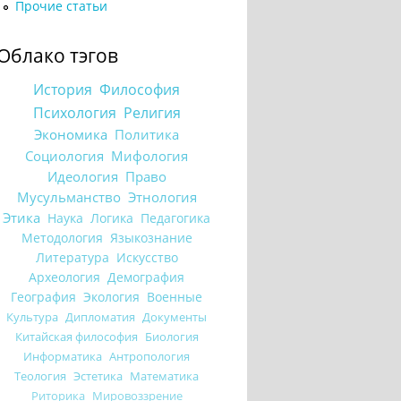
Прочие статьи
Облако тэгов
История
Философия
Психология
Религия
Экономика
Политика
Социология
Мифология
Идеология
Право
Мусульманство
Этнология
Этика
Наука
Логика
Педагогика
Методология
Языкознание
Литература
Искусство
Археология
Демография
География
Экология
Военные
Культура
Дипломатия
Документы
Китайская философия
Биология
Информатика
Антропология
Теология
Эстетика
Математика
Риторика
Мировоззрение