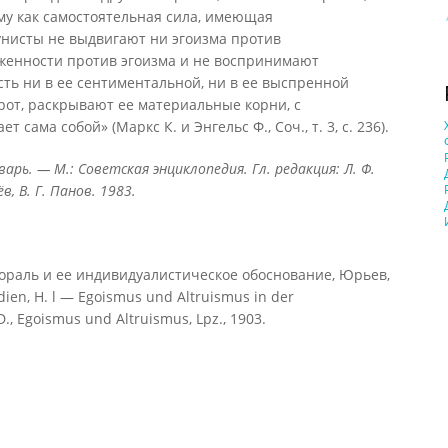
му как самостоятельная сила, имеющая
унисты не выдвигают ни эгоизма против
женности против эгоизма и не воспринимают
ть ни в ее сентиментальной, ни в ее выспренной
рот, раскрывают ее материальные корни, с
сама собой» (Маркс К. и Энгельс Ф., Соч., т. 3, с. 236).
арь. — М.: Советская энциклопедия. Гл. редакция: Л. Ф.
в, В. Г. Панов. 1983.
мораль и ее индивидуалистическое обоснование, Юрьев,
udien, H. l — Egoismus und Altruismus in der
D., Egoismus und Altruismus, Lpz., 1903.