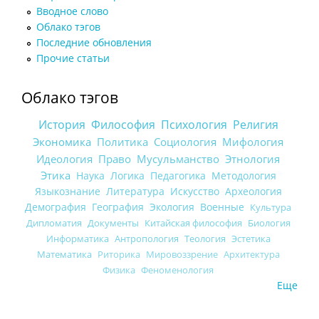
Вводное слово
Облако тэгов
Последние обновления
Прочие статьи
Облако тэгов
История
Философия
Психология
Религия
Экономика
Политика
Социология
Мифология
Идеология
Право
Мусульманство
Этнология
Этика
Наука
Логика
Педагогика
Методология
Языкознание
Литература
Искусство
Археология
Демография
География
Экология
Военные
Культура
Дипломатия
Документы
Китайская философия
Биология
Информатика
Антропология
Теология
Эстетика
Математика
Риторика
Мировоззрение
Архитектура
Физика
Феноменология
Еще