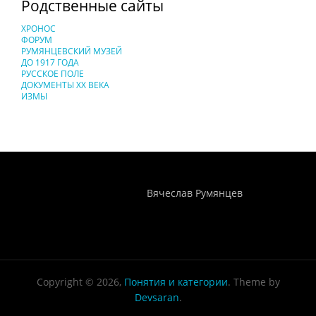
Родственные сайты
ХРОНОС
ФОРУМ
РУМЯНЦЕВСКИЙ МУЗЕЙ
ДО 1917 ГОДА
РУССКОЕ ПОЛЕ
ДОКУМЕНТЫ XX ВЕКА
ИЗМЫ
Понятия И Категории - Исторический Проект ХРОНОС
WEB-редактор
Вячеслав Румянцев
Copyright © 2026,
Понятия и категории
. Theme by
Devsaran
.