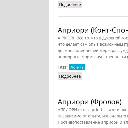
Подробнее
о Априорное (Кириленк
Априори (Конт-Спо
A PRIORI. Все то, что в духовной ж
что делает сам опыт возможным (тр
должно, по меньшей мере, рассужд
априорные формы чувственности (п
Tags:
Логика
Подробнее
о Априори (Конт-Спонв
Априори (Фролов)
АПРИОРИ (лат. a priori — изначал
независимо от опыта, изначально
Противопоставление априори и ап