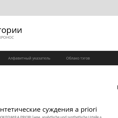
гории
 ХРОНОС
Алфавитный указатель
Облако тэгов
нтетические суждения a priori
НИЯ A PRIORI (нем. analytische und synthetische Urteile a