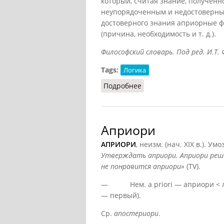
который, считая знание, получен
неупорядоченным и недостоверным
достоверного знания априорные фо
(причина, необходимость и т. д.).
Философский словарь. Под ред. И.Т. Ф
Tags:
Логика
Подробнее
о Априори (Фролов)
Априори
АПРИОРИ
, неизм. (нач. XIX в.). У
Утверждать априори. Априори реш
не понравится априори»
(TV).
— Нем. a priori — априори < лат.
— первый).
Ср.
апостериори
.