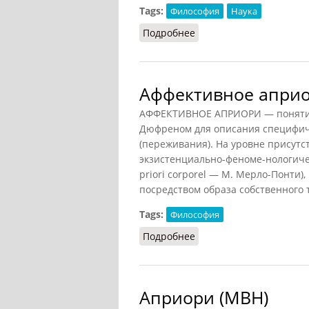
Tags:
Философия
Наука
Подробнее
о Апостериори и апри
Аффективное апри
АФФЕКТИВНОЕ АПРИОРИ — понятие,
Дюфреном для описания специфиче
(переживания). На уровне присутс
экзистенциально-феноме-нологиче
priori corporel — М. Мерло-Понти)
посредством образа собственного 
Tags:
Философия
Подробнее
о Аффективное априор
Априори (МВН)