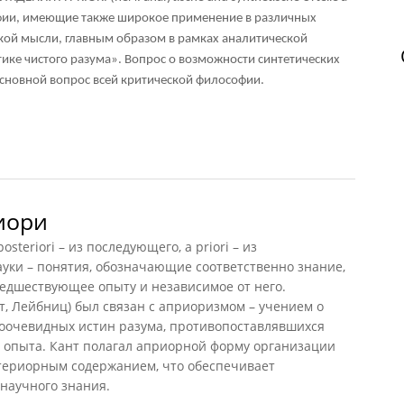
офии, имеющие также широкое применение в различных
ой мысли, главным образом в рамках аналитической
ике чистого разума». Вопрос о возможности синтетических
 основной вопрос всей критической философии.
етические суждения a priori
иори
teriori – из последующего, a priori – из
уки – понятия, обозначающие соответственно знание,
редшествующее опыту и независимое от него.
, Лейбниц) был связан с априоризмом – учением о
оочевидных истин разума, противопоставлявшихся
 опыта. Кант полагал априорной форму организации
стериорным содержанием, что обеспечивает
научного знания.