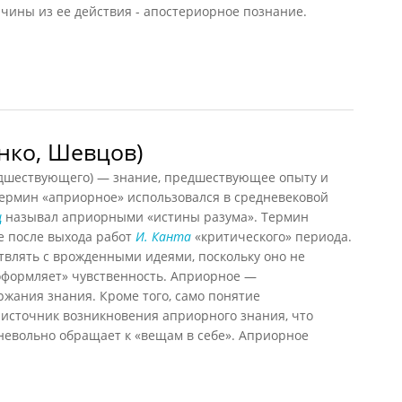
чины из ее действия - апостериорное познание.
998)
нко, Шевцов)
редшествующего) — знание, предшествующее опыту и
Термин «априорное» использовался в средневековой
ц
называл априорными «истины разума». Термин
е после выхода работ
И. Канта
«критического» периода.
твлять с врожденными идеями, поскольку оно не
«оформляет» чувственность. Априорное —
ржания знания. Кроме того, само понятие
 источник возникновения априорного знания, что
невольно обращает к «вещам в себе». Априорное
.