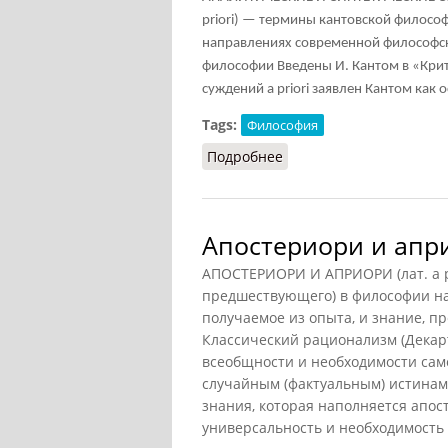
priori) — термины кантовской филос
направлениях современной философск
философии Введены И. Кантом в «Крит
суждений a priori заявлен Кантом как
Tags:
Философия
Подробнее
о Аналитические и синт
Апостериори и апр
АПОСТЕРИОРИ И АПРИОРИ (лат. a pos
предшествующего) в философии на
получаемое из опыта, и знание, п
Классический рационализм (Декарт
всеобщности и необходимости сам
случайным (фактуальным) истинам
знания, которая наполняется апо
универсальность и необходимость 