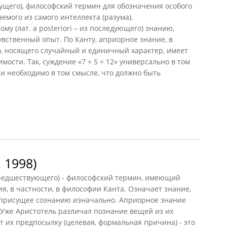
дущего), философский термин для обозначения особого
емого из самого интеллекта (разума).
у (лат. a posteriori – из последующего) знанию,
увственный опыт. По Канту, априорное знание, в
о, носящего случайный и единичный характер, имеет
ости. Так, суждение «7 + 5 = 12» универсально в том
 и необходимо в том смысле, что должно быть
 1998)
з предшествующего) - философский термин, имеющий
я, в частности, в философии Канта. Означает знание,
 присущее сознанию изначально. Априорное знание
Уже Аристотель различал познание вещей из их
т их предпосылку (целевая, формальная причина) - это