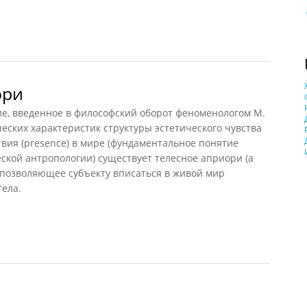
ори
ори
 введенное в философский оборот феноменологом М.
ских характеристик структуры эстетического чувства
твия (presence) в мире (фундаментальное понятие
ской антропологии) существует телесное априори (a
, позволяющее субъекту вписаться в живой мир
тела.
и