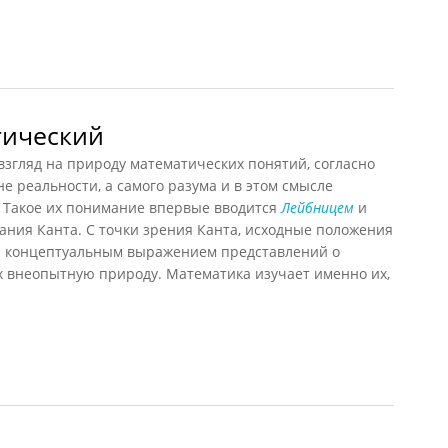
тический
ляд на природу математических понятий, согласно
е реальности, а самого разума и в этом смысле
 Такое их понимание впервые вводится
Лейбницем
и
ания Канта. С точки зрения Канта, исходные положения
я концептуальным выражением представлений о
 внеопытную природу. Математика изучает именно их,
ческий