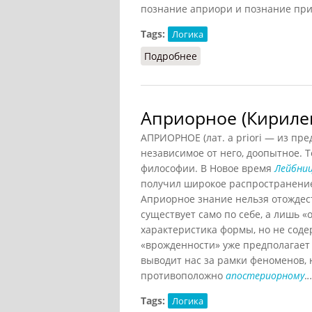
познание априори и познание при
Tags:
Логика
Подробнее
о Априори (Грицанов, 1
Априорное (Кириле
АПРИОРНОЕ (лат. a priori — из п
независимое от него, доопытное. 
философии. В Новое время
Лейбни
получил широкое распространени
Априорное знание нельзя отождес
существует само по себе, а лишь 
характеристика формы, но не соде
«врожденности» уже предполагает
выводит нас за рамки феноменов, 
противоположно
апостериорному
.
.
Tags:
Логика