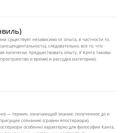
о, Шевцов)
нвиль)
изни существует независимо от опыта, в частности то,
ансцендентальность), следовательно, все то, что
ая логически, предшествовать опыту. У Канта таковы
ространство и время) и рассудка (категории).
иль)
ьно) — термин, означающий знание, полученное до и
 присущее сознанию (сравни Апостериори).
остериори особенно характерно для философии Канта,