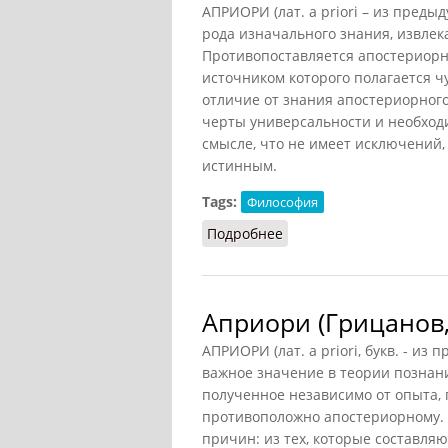
АПРИОРИ (лат. a priori – из преды
рода изначального знания, извлека
Противопоставляется апостериорном
источником которого полагается ч
отличие от знания апостериорног
черты универсальности и необходим
смысле, что не имеет исключений,
истинным.
Tags:
Философия
Подробнее
о Априори (МВН)
Априори (Грицанов,
АПРИОРИ (лат. a priori, букв. - и
важное значение в теории познани
полученное независимо от опыта,
противоположно апостериорному. 
причин: из тех, которые составляю