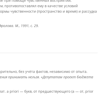
ное при помощи чувственных восприятий,
, противопоставлял ему в качестве условий
рмы чувственности (пространство и время) и рассудка
ролова. М., 1991, с. 29.
мозрительно, без учёта фактов, независимо от опыта.
ения принимать нельзя. «Депутатам проект бюджета
 a priori — букв, от предшествующего (а — от, prior