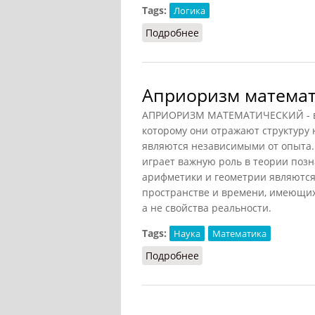
Tags:
Логика
Подробнее
о Априори
Априоризм матема
АПРИОРИЗМ МАТЕМАТИЧЕСКИЙ - взг
которому они отражают структуру н
являются независимыми от опыта.
играет важную роль в теории позн
арифметики и геометрии являютс
пространстве и времени, имеющих
а не свойства реальности.
Tags:
Наука
Математика
Подробнее
о Априоризм математи