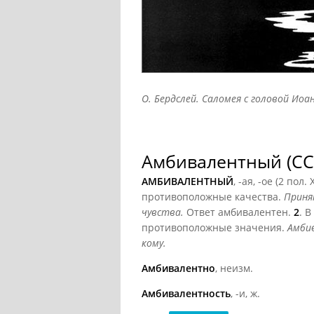
О. Бердслей. Саломея с головой Ио
Амбивалентный (СС
АМБИВАЛЕНТНЫЙ
, -ая, -ое (2 пол. 
противоположные качества.
Приня
чувства.
Ответ амбивалентен.
2
. 
противоположные значения.
Амби
кому.
Амбивалентно
, неизм.
Амбивалентность
, -и, ж.