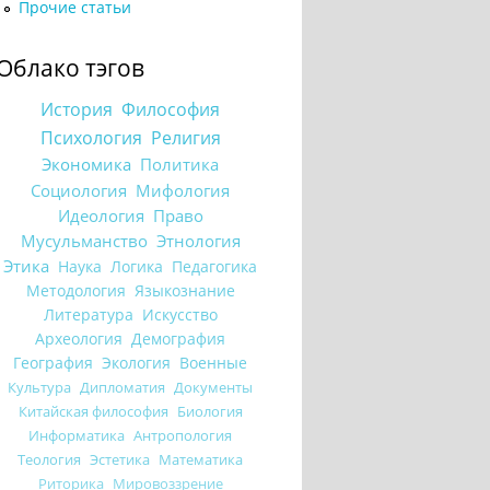
Прочие статьи
Облако тэгов
История
Философия
Психология
Религия
Экономика
Политика
Социология
Мифология
Идеология
Право
Мусульманство
Этнология
Этика
Наука
Логика
Педагогика
Методология
Языкознание
Литература
Искусство
Археология
Демография
География
Экология
Военные
Культура
Дипломатия
Документы
Китайская философия
Биология
Информатика
Антропология
Теология
Эстетика
Математика
Риторика
Мировоззрение