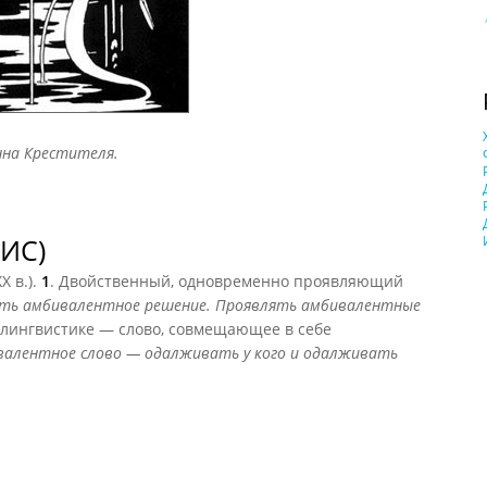
анна Крестителя.
ИС)
XX в.).
1
. Двойственный, одновременно проявляющий
ть амбивалентное решение. Проявлять амбивалентные
В лингвистике — слово, совмещающее в себе
валентное слово — одалживать у кого и одалживать