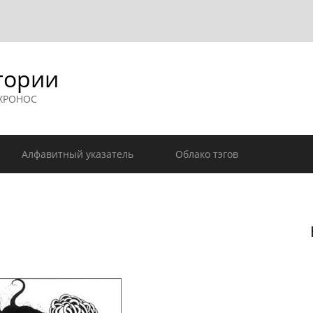
гории
 ХРОНОС
Алфавитный указатель
Облако тэгов
ь