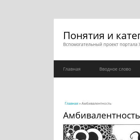
Понятия и кате
Вспомогательный проект портала
Главная
Вводное слово
Вы здесь
Главная
» Амбивалентность
Амбивалентност