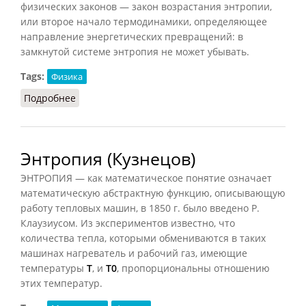
физических законов — закон возрастания энтропии,
или второе начало термодинамики, определяющее
направление энергетических превращений: в
замкнутой системе энтропия не может убывать.
Tags:
Физика
Подробнее
о Энтропия (Фролов)
Энтропия (Кузнецов)
ЭНТРОПИЯ — как математическое понятие означает
математическую абстрактную функцию, описывающую
работу тепловых машин, в 1850 г. было введено Р.
Клаузиусом. Из экспериментов известно, что
количества тепла, которыми обмениваются в таких
машинах нагреватель и рабочий газ, имеющие
температуры
Т
, и
Т0
, пропорциональны отношению
этих температур.