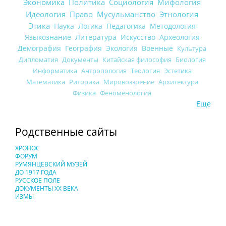
Экономика
Политика
Социология
Мифология
Идеология
Право
Мусульманство
Этнология
Этика
Наука
Логика
Педагогика
Методология
Языкознание
Литература
Искусство
Археология
Демография
География
Экология
Военные
Культура
Дипломатия
Документы
Китайская философия
Биология
Информатика
Антропология
Теология
Эстетика
Математика
Риторика
Мировоззрение
Архитектура
Физика
Феноменология
Еще
Родственные сайты
ХРОНОС
ФОРУМ
РУМЯНЦЕВСКИЙ МУЗЕЙ
ДО 1917 ГОДА
РУССКОЕ ПОЛЕ
ДОКУМЕНТЫ XX ВЕКА
ИЗМЫ