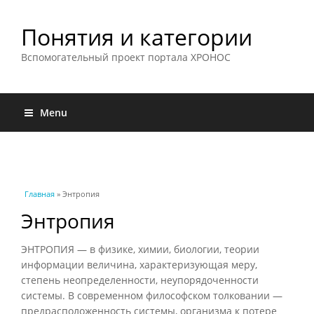
Понятия и категории
Вспомогательный проект портала ХРОНОС
Menu
Вы здесь
Главная
» Энтропия
Энтропия
ЭНТРОПИЯ — в физике, химии, биологии, теории
информации величина, характеризующая меру,
степень неопределенности, неупорядоченности
системы. В современном философском толковании —
предрасположенность системы, организма к потере