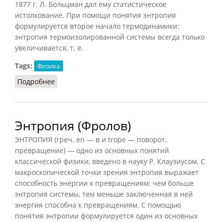
1877 г. Л. Больцман дал ему статистическое
истолкование. При помощи понятия энтропия
формулируется второе начало термодинамики:
энтропия термоизолированной системы всегда только
увеличивается, т. е.
Tags:
Физика
Подробнее
о Энтропия (Подопригора)
Энтропия (Фролов)
ЭНТРОПИЯ (греч. en — в и trope — поворот,
превращение) — одно из основных понятий
классической физики, введено в науку Р. Клаузиусом. С
макроскопической точки зрения энтропия выражает
способность энергии к превращениям: чем больше
энтропия системы, тем меньше заключенная в ней
энергия способна к превращениям. С помощью
понятия энтропии формулируется один из основных