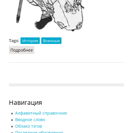
Tags:
История
Военные
Подробнее
о Алебарда [в средневековой Японии]
Навигация
Алфавитный справочник
Вводное слово
Облако тэгов
Последние обновления