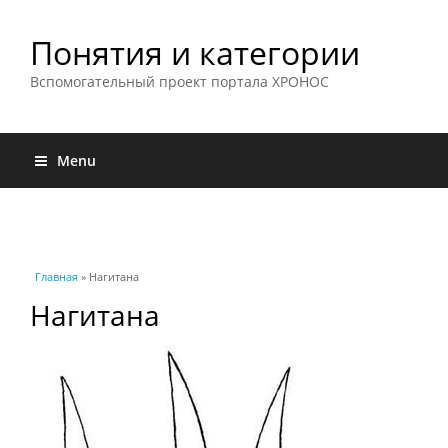
Понятия и категории
Вспомогательный проект портала ХРОНОС
Menu
Вы здесь
Главная
» Нагитана
Нагитана