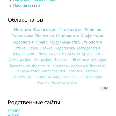
Прочие статьи
Облако тэгов
История
Философия
Психология
Религия
Экономика
Политика
Социология
Мифология
Идеология
Право
Мусульманство
Этнология
Этика
Наука
Логика
Педагогика
Методология
Языкознание
Литература
Искусство
Археология
Демография
География
Экология
Военные
Культура
Дипломатия
Документы
Китайская философия
Биология
Информатика
Антропология
Теология
Эстетика
Математика
Риторика
Мировоззрение
Архитектура
Физика
Феноменология
Еще
Родственные сайты
ХРОНОС
ФОРУМ