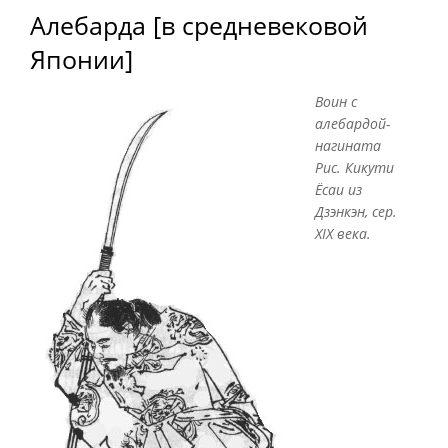
Алебарда [в средневековой
Японии]
Воин с
алебардой-
нагината
Рис. Кикути
Ёсаи из
Дзэнкэн, сер.
XIX века.