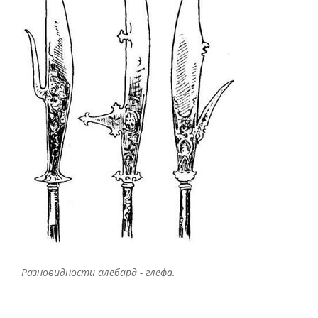
Разновидности алебард - глефа.