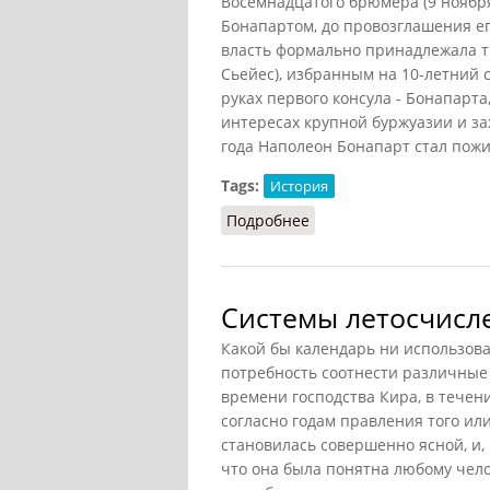
Восемнадцатого брюмера (9 ноябр
Бонапартом, до провозглашения ег
власть формально принадлежала тр
Сьейес), избранным на 10-летний с
руках первого консула - Бонапарт
интересах крупной буржуазии и за
года Наполеон Бонапарт стал пож
Tags:
История
Подробнее
о Тюрко-монгольское л
Системы летосчисл
Какой бы календарь ни использова
потребность соотнести различные
времени господства Кира, в течен
согласно годам правления того или
становилась совершенно ясной, и, 
что она была понятна любому чело