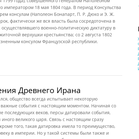
я 1799 года), совершенного генералом Наполеоном
о императором 18 мая 1804 года. В период Консульства
ем консулам (Наполеон Бонапарт, П. Р. Дюко и Э. Ж.
рок, фактически же вся власть была сосредоточена в
а, осуществлявшего военно-политическую диктатуру в
житочной верхушки крестьянства; со 2 августа 1802
изненным консулом Французской республики.
етосчисление
ения Древнего Ирана
лся, общество всегда испытывает некоторую
 важные события с настоящим моментом. Начиная со
ие последующих веков, персы датировали события,
 иного великого царя. Связь с настоящим сразу
кроме того, такая датировка имела то преимущество,
веку в империи. Но у такой системы были также и