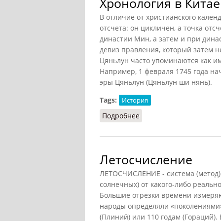
Хронология в Китае
В отличие от христианского кален
отсчета: он цикличен, а точка отс
династии Мин, а затем и при дина
девиз правления, который затем н
Цяньлун часто упоминаются как им
Например, 1 февраля 1745 года нач
эры Цяньлун (Цяньлун ши нянь).
Tags:
История
Подробнее
о Хронология в Китае
Летосчисление
ЛЕТОСЧИСЛЕНИЕ - система (метод) 
солнечных) от какого-либо реальн
Большие отрезки времени измеряю
народы определяли «поколениями».
(Плиний) или 110 годам (Гораций). 