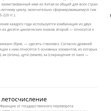
 заимствованный ими из Китая (и общий для всех стран
60-летнему циклу, окончательно сформировавшемуся там
-220 гг.).
чения каждого года используется комбинация из двух
 из десяти циклических знаков, второй — относится к
ккан» (букв. — «десять стволов»). Согласно древней
ции к ним относятся 5 основных элементов, из которых
, хи (огонь), цути (земля), ка (сокращение от канэ —
понии
 летосчисление
Франции от государственного переворота