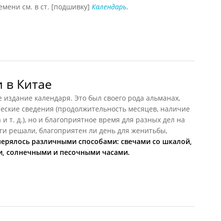
мени см. в ст. [подшивку]
Календарь
.
 в Китае
издание календаря. Это был своего рода альманах,
ческие сведения (продолжительность месяцев, наличие
и т. д.), но и благоприятное время для разных дел на
ги решали, благоприятен ли день для женитьбы,
ерялось различными способами: свечами со шкалой,
и, солнечными и песочными часами.
в Китае