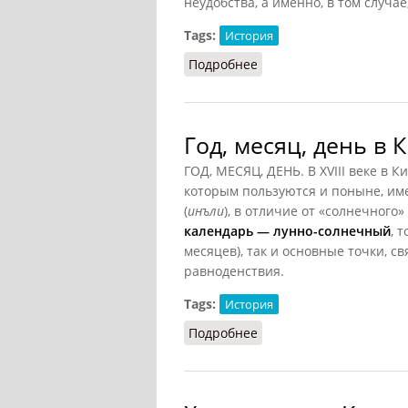
неудобства, а именно, в том случае
Tags:
История
Подробнее
о Системы летосчисле
Год, месяц, день в 
ГОД, МЕСЯЦ, ДЕНЬ. В XVIII веке в 
которым пользуются и поныне, им
(
инъли
), в отличие от «солнечного» 
календарь — лунно-солнечный
, 
месяцев), так и основные точки, 
равноденствия.
Tags:
История
Подробнее
о Год, месяц, день в Ки