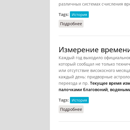
различных системах счисления вре
Tags:
История
Подробнее
о Летосчисление
Измерение времени
Каждый год выходило официальное 
который сообщал не только техни
или отсутствие високосного месяца 
каждый день: придворные астроло
переезда и пр.
Текущее время изм
палочками благовоний, водяным
Tags:
История
Подробнее
о Измерение времени 