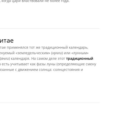
, когда цари властвовали не более года.
ния Древнего Ирана
Китае
Китае применялся тот же традиционный календарь,
енуемый «земледельческим» (
нунли
) или «лунным»
(
янли
) календаря. На самом деле этот
традиционный
то есть учитывает как фазы луны (определяющие смену
связанные с движением солнца: солнцестояния и
тае