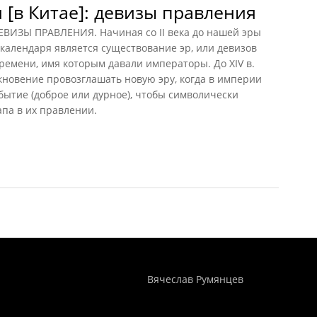
[в Китае]: девизы правления
ВИЗЫ ПРАВЛЕНИЯ. Начиная со II века до нашей эры
 календаря является существование эр, или девизов
времени, имя которым давали императоры. До XIV в.
новение провозглашать новую эру, когда в империи
ытие (доброе или дурное), чтобы символически
апа в их правлении.
в Китае]: девизы правления
Понятия И Категории - Исторический Проект ХРОНОС
WEB-редактор
Вячеслав Румянцев