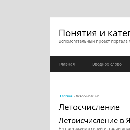
Понятия и кате
Вспомогательный проект портала
Главная
Вводное слово
Вы здесь
Главная
» Летосчисление
Летосчисление
Летоисчисление в 
На протяжении своей истории япо