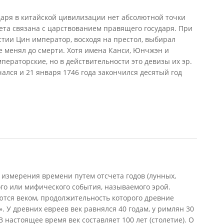
даря в китайской цивилизации нет абсолютной точки
чета связана с царствованием правящего государя. При
стии Цин император, восходя на престол, выбирал
е менял до смерти. Хотя имена Канси, Юнчжэн и
ператорские, но в действительности это девизы их эр.
ался и 21 января 1746 года закончился десятый год
измерения времени путем отсчета годов (лунных,
ого или мифического события, называемого эрой.
тся веком, продолжительность которого древние
 У древних евреев век равнялся 40 годам, у римлян 30
В настоящее время век составляет 100 лет (столетие). О