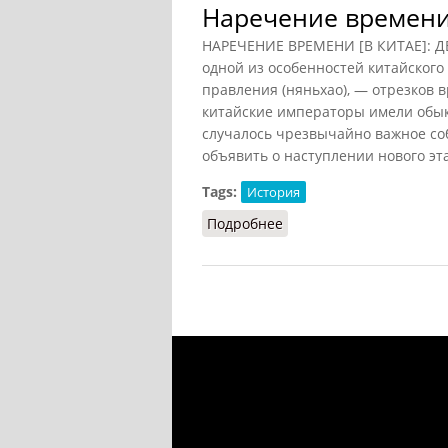
Наречение времени 
НАРЕЧЕНИЕ ВРЕМЕНИ [В КИТАЕ]: ДЕ
одной из особенностей китайского
правления (няньхао), — отрезков 
китайские императоры имели обык
случалось чрезвычайно важное соб
объявить о наступлении нового эт
Tags:
История
Подробнее
о Наречение времени [