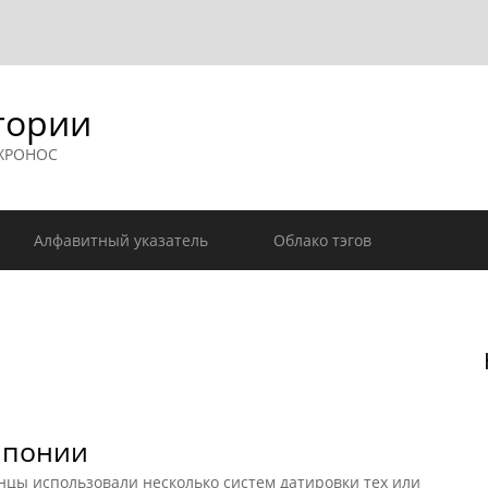
гории
 ХРОНОС
Алфавитный указатель
Облако тэгов
Японии
нцы использовали несколько систем датировки тех или