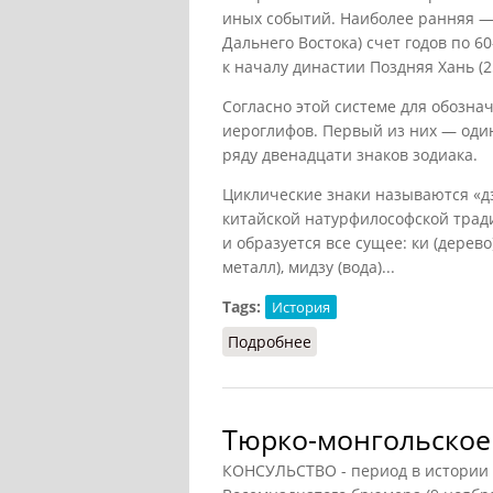
иных событий. Наиболее ранняя —
Дальнего Востока) счет годов по 
к началу династии Поздняя Хань (25
Согласно этой системе для обозна
иероглифов. Первый из них — один
ряду двенадцати знаков зодиака.
Циклические знаки называются «дзи
китайской натурфилософской тради
и образуется все сущее: ки (дерево)
металл), мидзу (вода)...
Tags:
История
Подробнее
о Летоисчисление в Я
Тюрко-монгольское
КОНСУЛЬСТВО - период в истории 