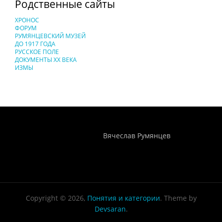
Родственные сайты
ХРОНОС
ФОРУМ
РУМЯНЦЕВСКИЙ МУЗЕЙ
ДО 1917 ГОДА
РУССКОЕ ПОЛЕ
ДОКУМЕНТЫ XX ВЕКА
ИЗМЫ
Понятия И Категории - Исторический Проект ХРОНОС
WEB-редактор
Вячеслав Румянцев
Copyright © 2026,
Понятия и категории
. Theme by
Devsaran
.