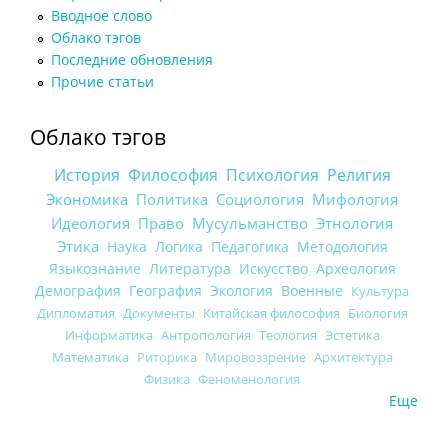
Вводное слово
Облако тэгов
Последние обновления
Прочие статьи
Облако тэгов
История
Философия
Психология
Религия
Экономика
Политика
Социология
Мифология
Идеология
Право
Мусульманство
Этнология
Этика
Наука
Логика
Педагогика
Методология
Языкознание
Литература
Искусство
Археология
Демография
География
Экология
Военные
Культура
Дипломатия
Документы
Китайская философия
Биология
Информатика
Антропология
Теология
Эстетика
Математика
Риторика
Мировоззрение
Архитектура
Физика
Феноменология
Еще