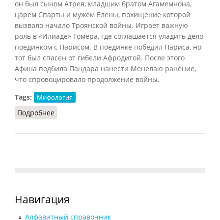
он был сыном Атрея, младшим братом Агамемнона,
царем Спарты и мужем Елены, похищение которой
вызвало начало Троянской войны. Играет важную
роль в «Илиаде» Гомера, где соглашается уладить дело
поединком с Парисом. В поединке победил Париса, но
тот был спасен от гибели Афродитой. После этого
Афина подбила Пандара нанести Менелаю ранение,
что спровоцировало продолжение войны.
Tags:
Мифология
Подробнее
о Менелай
Навигация
Алфавитный справочник