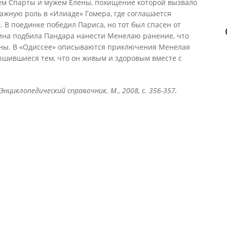
ем Спарты и мужем Елены, похищение которой вызвало
ажную роль в «Илиаде» Гомера, где соглашается
 В поединке победил Париса, но тот был спасен от
фина подбила Пандара нанести Менелаю ранение, что
ны. В «Одиссее» описываются приключения Менелая
ршившиеся тем, что он живым и здоровым вместе с
 Энциклопедический справочник. М., 2008, с. 356-357.