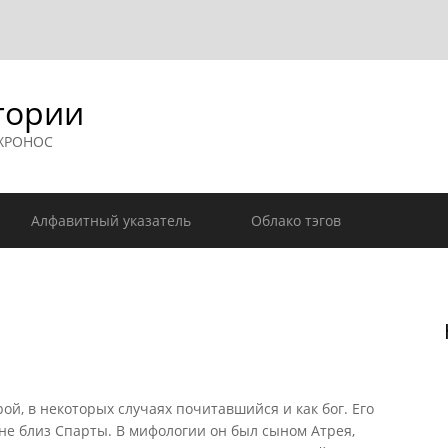
гории
 ХРОНОС
Алфавитный указатель
Облако тэгов
ой, в некоторых случаях почитавшийся и как бог. Его
не близ Спарты. В мифологии он был сыном Атрея,