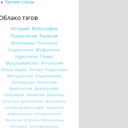
Прочие статьи
Облако тэгов
История
Философия
Психология
Религия
Экономика
Политика
Социология
Мифология
Идеология
Право
Мусульманство
Этнология
Этика
Наука
Логика
Педагогика
Методология
Языкознание
Литература
Искусство
Археология
Демография
География
Экология
Военные
Культура
Дипломатия
Документы
Китайская философия
Биология
Информатика
Антропология
Теология
Эстетика
Математика
Риторика
Мировоззрение