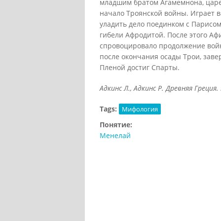
младшим братом Агамемнона, цар
начало Троянской войны. Играет в
уладить дело поединком с Парисом.
гибели Афродитой. После этого А
спровоцировало продолжение вой
после окончания осады Трои, заве
Пленой достиг Спарты.
Адкинс Л., Адкинс Р. Древняя Греция.
Tags:
Мифология
Понятие:
Менелай