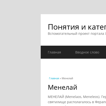
Понятия и кате
Вспомогательный проект портала
Главная
Вводное слово
Вы здесь
Главная
» Менелай
Менелай
МЕНЕЛАЙ (Menelaos, Meneleos). Гер
святилище располагалось в Ферап