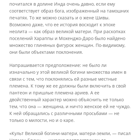
почитался в долине Инда очень давно, если ему
соответствует образ бога, изображенный на тамошних
печатях. То же можно сказать и о жене Шивы.
Возможно даже, что ее история восходит к эпохе
неолита — как образ великой матери. При раскопках
поселений Хараппы и Мохенджо-Даро было найдено
множество глиняных фигурок женщин. По-видимому,
они были объектами поклонения.
Напрашивается предположение: не было ли
изначально у этой великой богини множества имен в
связи с тем, что поклонялись ей разные местные
племена. К тому же ее должны были включить в свой
пантеон и пришлые племена ариев. А ее
двойственный характер можно объяснить не только
тем, что она — женщина, и ничто женское ей не чуждо.
К ней обращались с различными просьбами — не
только о милости, но и о каре.
«Культ Великой богини-матери, матери-земли, — писал