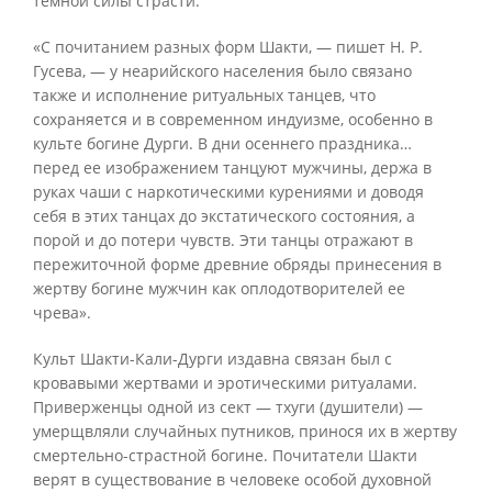
темной силы страсти.
«С почитанием разных форм Шакти, — пишет Н. Р.
Гусева, — у неарийского населения было связано
также и исполнение ритуальных танцев, что
сохраняется и в современном индуизме, особенно в
культе богине Дурги. В дни осеннего праздника…
перед ее изображением танцуют мужчины, держа в
руках чаши с наркотическими курениями и доводя
себя в этих танцах до экстатического состояния, а
порой и до потери чувств. Эти танцы отражают в
пережиточной форме древние обряды принесения в
жертву богине мужчин как оплодотворителей ее
чрева».
Культ Шакти-Кали-Дурги издавна связан был с
кровавыми жертвами и эротическими ритуалами.
Приверженцы одной из сект — тхуги (душители) —
умерщвляли случайных путников, принося их в жертву
смертельно-страстной богине. Почитатели Шакти
верят в существование в человеке особой духовной