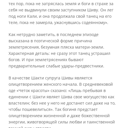
тех пор, пока не затряслась земля и боги в страхе за
себя не выдвинули своим заступником Шиву. Он лег
под ноги Кали, и она продолжала свой танец на его
теле, пока не замерла, ужаснувшись содеянному».
Как нетрудно заметить, в последнем эпизоде
высказана в поэтической форме причина
землетрясения, безумная пляска матери-земли.
Характерная деталь: не сразу этот танец устрашил
богов. И при землетрясениях бывают
предварительные слабые удары-предвестники.
В качестве Шакти супруга Шивы является
олицетворением женского начала. В средневековой
оде «Четок красоты» сказано: «Лишь пребывая в
единении с Шакти являет Шива свое могущество как
властелин; без нее у него не достанет сил даже на то,
чтобы пошевелиться». Так богиня предстает
олицетворением жизненной и даже божественной
энергии, животворящей силы любви и таинственной