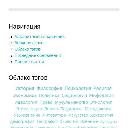
Навигация
Алфавитный справочник
Вводное слово
Облако тэгов
Последние обновления
Прочие статьи
Облако тэгов
История
Философия
Психология
Религия
Экономика
Политика
Социология
Мифология
Идеология
Право
Мусульманство
Этнология
Этика
Наука
Логика
Педагогика
Методология
Языкознание
Литература
Искусство
Археология
Демография
География
Экология
Военные
Культура
Дипломатия
Документы
Китайская философия
Биология