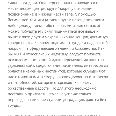
силы — кундаяи. Она первоначально находится в
мистическом центре, круге (чакре) у основания
позвоночника, в нижней части тела. С помощью
йогической техники (а также путем истощения плоти
либо целомудрием, либо половыми излишествами)
можно побудить эту силу подниматься все выше и
выше к пяти другим чакрам. В конце концов, достигнув
совершенства, человек поднимает кундали над шестой
чакрой — в сферу высшего знания и блаженства. Как
бы мы ни относились к индуизму, следует признать
психологически верной идею перемещения «центра
удовольствий», средоточения жизненных интересов из
области низменных инстинктов, которые объединяют
нас с животными, в сферу высоких духовных интересов
и потребностей, которые открывают человеку
божественные радости. Но для этого необходимо
постоянно прилагать немалые усилия: только
переходы на низшие ступени, деградация, даются без
труда…