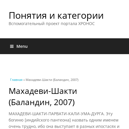
Понятия и категории
Вспомогательный проект портала ХРОНОС
Menu
Вы здесь
Главная
» Махадеви-Шакти (Баландин, 2007)
Махадеви-Шакти
(Баландин, 2007)
МАХАДЕВИ-ШАКТИ-ПАРВАТИ-КАЛИ-УМА-ДУРГА. Эту
богиню [индийского пантеона] назвать одним именем
очень трудно, ибо она выступает в разных ипостасях и