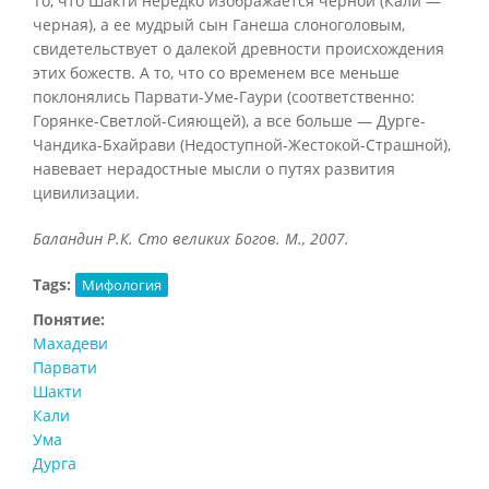
То, что Шакти нередко изображается черной (Кали —
черная), а ее мудрый сын Ганеша слоноголовым,
свидетельствует о далекой древности происхождения
этих божеств. А то, что со временем все меньше
поклонялись Парвати-Уме-Гаури (соответственно:
Горянке-Светлой-Сияющей), а все больше — Дурге-
Чандика-Бхайрави (Недоступной-Жестокой-Страшной),
навевает нерадостные мысли о путях развития
цивилизации.
Баландин Р.К. Сто великих Богов. М., 2007.
Tags:
Мифология
Понятие:
Махадеви
Парвати
Шакти
Кали
Ума
Дурга