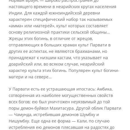
Норман Браун, — широко распространен до
настоящего времени в неарийских кругах населения
Индии. Для каждой южноиндийской деревни
характерен специфический набор так называемых
«амма» или «матерей», культ которых составляет
основу религиозной практики сельской общины…
Жрецы этих богинь, в отличие от жрецов,
отправляющих в больших храмах культ Парвати в
других ее аспектах, не являются брахманами, но
принадлежат к низшим кастам, что указывает на
доарийский или, во всяком случае, неарийский
характер культа этих богинь. Популярен культ богини-
матери и на севере…
У Парвати есть ее устрашающая ипостась: Амбика,
сотворенная из наиболее могущественных свойств
всех богов; ею был уничтожен неуязвимый до той
поры демон-буйвол Махитасура. Другой облик Парвати
— Чамунда, истребившая демонов Шумбху и
Нишумбху. Еще одна ее форма — Кали, по случаю
истребления ею демонов плясавшая на радостях до