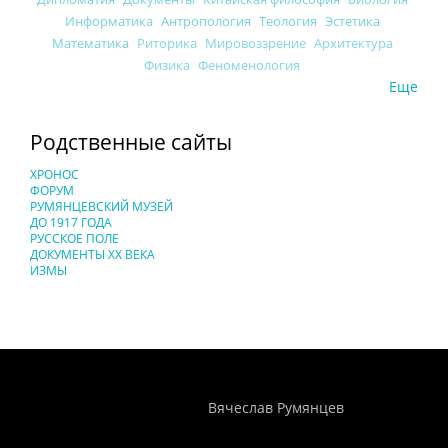
Информатика
Антропология
Теология
Эстетика
Математика
Риторика
Мировоззрение
Архитектура
Физика
Феноменология
Еще
Родственные сайты
ХРОНОС
ФОРУМ
РУМЯНЦЕВСКИЙ МУЗЕЙ
ДО 1917 ГОДА
РУССКОЕ ПОЛЕ
ДОКУМЕНТЫ XX ВЕКА
ИЗМЫ
Понятия И Категории - Исторический Проект ХРОНОС
WEB-редактор
Вячеслав Румянцев