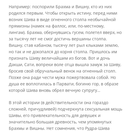
Например: поспорили Брахма и Вишну, кто из них
родился первым. Чтобы открыть истину, перед ними
возник Шива в виде огненного столпа необычайной
прямизны (намек на фаллос, или, по-местному,
лингам). Брахма, обернувшись гусем, полетел вверх, но
за тысячу лет не смог достичь вершины столпа.
Вишну, став кабаном, тысячу лет рыл клыками землю,
но так и не докопался до корня столпа. Пришлось им
признать Шиву величайшим из богов. Вот и дочь
Дакши, Сати, вопреки воле отца вышла замуж за Шиву,
бросив свой обручальный венок на огненный столп.
Позже она ради чести мужа пожертвовала собой. Но
душа ее воплотилась в Парвати, богиню гор, в образе
которой Шива вновь обрел вечную супругу…
В этой истории (в действительности она гораздо
сложней, причудливей) подчеркнута сексуальная мощь
Шивы, его привлекательность для девушек и
значительно большая древность, чем упомянутых
Брахмы и Вишны. Нет сомнения, что Рудра-Шива