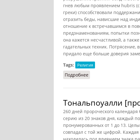
гнев любым проявлением hubris (с
греки) способствовали поддержан
отразить беды, нависшие над инд
отношение к встречавшимся в по
предзнаменованиям, попытки позна
она кажется несчастливой, а такж
гадательных техник. Потрясение, 
придало еще больше доверия заме
Tags:
Религия
Подробнее
о Прорицание [у ацтеко
Тональпоуалли [пр
260 дней пророческого календаря
серию из 20 знаков дня, каждый по
пронумерованных от 1 до 13. Целы
совпадал с той же цифрой. Каждая
находилась под влиянием знака ра