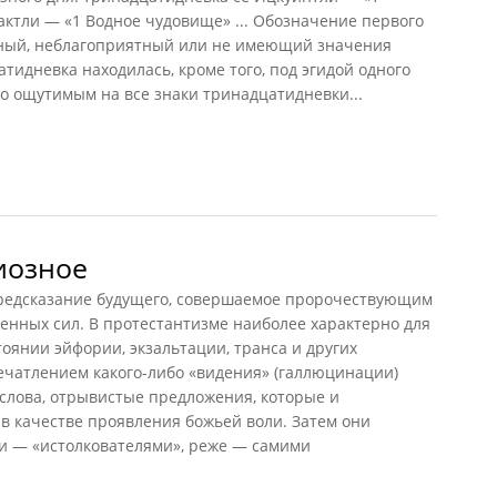
актли — «1 Водное чудовище» ... Обозначение первого
тный, неблагоприятный или не имеющий значения
тидневка находилась, кроме того, под эгидой одного
ло ощутимым на все знаки тринадцатидневки...
оческий календарь ацтеков]
иозное
дсказание будущего, совершаемое пророчествующим
енных сил. В протестантизме наиболее характерно для
оянии эйфории, экзальтации, транса и других
чатлением какого-либо «видения» (галлюцинации)
слова, отрывистые предложения, которые и
 качестве проявления божьей воли. Затем они
и — «истолкователями», реже — самими