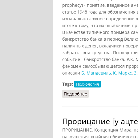
prophecy) - понятие, введенное а
статье 1948 года для обозначения
изначально ложное определение 
итоге к тому, что их ошибочные п
В качестве типичного примера с
банкротство банка в период Велик
наличных денег, вкладчики повер
забрать свои средства. Последств
событие - банкротство банка. Р.К.
феномен самосбывающегося пророч
описали
Б. Мандевиль
,
К. Маркс
,
3
Tags:
Психология
Подробнее
о Самосбывающееся пр
Прорицание [у ацте
ПРОРИЦАНИЕ. Концепция Мира, по
разрушения, крайняя обидчивость 