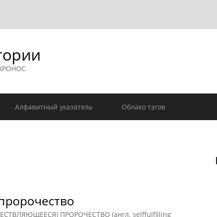
гории
 ХРОНОС
Алфавитный указатель
Облако тэгов
пророчество
ЛЯЮЩЕЕСЯ) ПРОРОЧЕСТВО (англ. selffulfilling