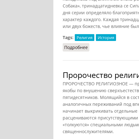
Собака», тринадцатидневка се Сип
дня серии определяло благоприя
характер каждого. Каждая тринадца
или двух божеств, чье влияние бы
Tags:
Религия
История
Подробнее
о Тональпоуалли [прор
Пророчество религ
ПРОРОЧЕСТВО РЕЛИГИОЗНОЕ — пре
якобы по внушению сверхъестеств
пятидесятников. Молящийся в сост
аналогичных переживаний под впе
начинает выкрикивать отдельные 
расцениваются присутствующими в
«толкуются» специальными людьм
священнослужителями.