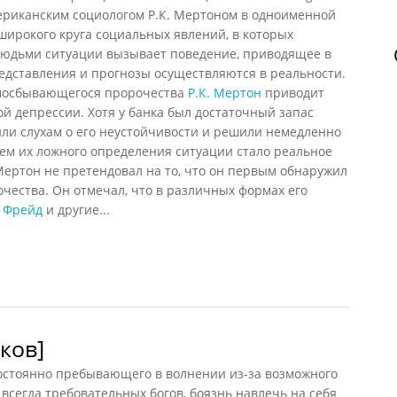
мериканским социологом
Р.К. Мертоном
в одноименной
 широкого круга социальных явлений, в которых
людьми ситуации вызывает поведение, приводящее в
редставления и прогнозы осуществляются в реальности.
амосбывающегося пророчества
Р.К. Мертон
приводит
ой депрессии. Хотя у банка был достаточный запас
или слухам о его неустойчивости и решили немедленно
ием их ложного определения ситуации стало реальное
 Мертон не претендовал на то, что он первым обнаружил
ества. Он отмечал, что в различных формах его
. Фрейд
и другие...
орочество
ков]
стоянно пребывающего в волнении из-за возможного
всегда требовательных богов, боязнь навлечь на себя