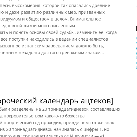
песи, высокомерия, которой так опасались древние
ию и даже развитию различных мер, призванных
ивидуумом и обществом в целом. Внимательное
вседневной жизни многочисленным
ть и понять основы своей судьбы, изменить ее, когда
е все поступки находились в ведении специалистов
вызванное испанским завоеванием, должно быть,
ченным незадолго до этого тревожным знакам...
в]
ороческий календарь ацтеков]
 были разделены на 20 тринадцатидневок, составлявших
д покровительством какого-то божества,
й пророческий год проходил, прежде чем тот же знак
 из 20 тринадцатидневок начиналась с цифры 1, но
зного дня: тринадцатидневка се Ицкуинтли — «1