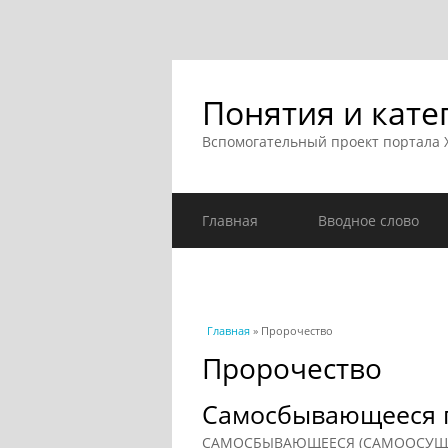
Понятия и кате
Вспомогательный проект портала
Главная
Вводное слово
Вы здесь
Главная
» Пророчество
Пророчество
Самосбывающееся 
САМОСБЫВАЮЩЕЕСЯ (САМООСУЩЕСТВ