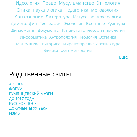
Идеология
Право
Мусульманство
Этнология
Этика
Наука
Логика
Педагогика
Методология
Языкознание
Литература
Искусство
Археология
Демография
География
Экология
Военные
Культура
Дипломатия
Документы
Китайская философия
Биология
Информатика
Антропология
Теология
Эстетика
Математика
Риторика
Мировоззрение
Архитектура
Физика
Феноменология
Еще
Родственные сайты
ХРОНОС
ФОРУМ
РУМЯНЦЕВСКИЙ МУЗЕЙ
ДО 1917 ГОДА
РУССКОЕ ПОЛЕ
ДОКУМЕНТЫ XX ВЕКА
ИЗМЫ