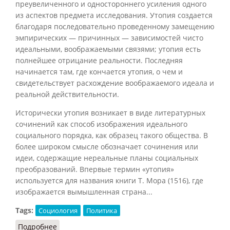
преувеличенного и одностороннего усиления одного
из аспектов предмета исследования. Утопия создается
благодаря последовательно проведенному замещению
эмпирических — причинных — зависимостей чисто
идеальными, воображаемыми связями; утопия есть
полнейшее отрицание реальности. Последняя
начинается там, где кончается утопия, о чем и
свидетельствует расхождение воображаемого идеала и
реальной действительности.
Исторически утопия возникает в виде литературных
сочинений как способ изображения идеального
социального порядка, как образец такого общества. В
более широком смысле обозначает сочинения или
идеи, содержащие нереальные планы социальных
преобразований. Впервые термин «утопия»
используется для названия книги Т. Мора (1516), где
изображается вымышленная страна...
Tags:
Социология
Политика
Подробнее
о Утопия (Кузнецов, 2007)