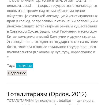
ТОТАЛИТАРИЗМ [фр. totalitarisme, от лат. totaliter —
целиком, весь] — 1) форма государства, отличающаяся
полным контролем над всеми областями жизни
общества, фактической ликвидацией конституционных
прав и свобод, репрессиями в отношении оппозиции и
инакомыслящих; тоталитарные режимы существовали
в Советском Союзе, фашистской Германии, маоистском
Китае, коммунистической Кампучии и других странах;
2) совокупность взглядов на государство как на высшее
благо, гипотеза о пользе тотального государственного
вмешательства (в экономику, культуру, образование и
т.
Tags:
Политика
Подробнее
о Тоталитаризм (Подопригора, 2013)
Тоталитаризм (Орлов, 2012)
ТОТАЛИТАРИЗМ (от позднелат. totalitas — цельность,