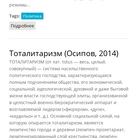
режимы...
Tags:
Политика
Подробнее
о Левый и правый тоталитаризм
Тоталитаризм (Осипов, 2014)
ТОТАЛИТАРИЗМ (от лат. totus — весь, целый,
совокупный) — система насильственного
политического господства, характеризующаяся
полным подчинением общества, его экономической,
социальной, идеологической, духовной и даже бытовой
жизни власти господствующей элиты, организованной
в целостный военно-бюрократический аппарат и
возглавляемой лидером («фюрером», «дуче»,
«каудильо» и т. д.). Основной социальной силой, на
которую опирается тоталитаризм, является
люмпенство города и деревни (люмпен-пролетариат,
люмпенизированный слой крестьянства, люмпен-