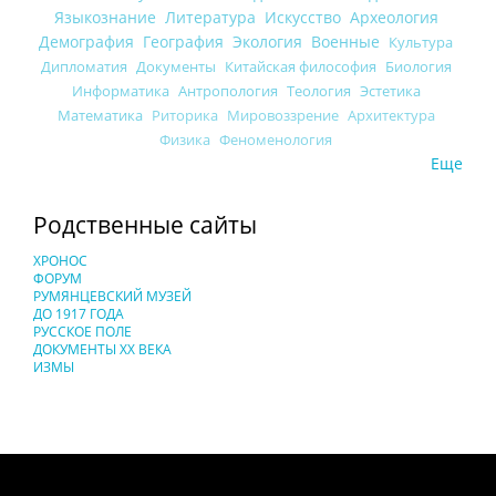
Языкознание
Литература
Искусство
Археология
Демография
География
Экология
Военные
Культура
Дипломатия
Документы
Китайская философия
Биология
Информатика
Антропология
Теология
Эстетика
Математика
Риторика
Мировоззрение
Архитектура
Физика
Феноменология
Еще
Родственные сайты
ХРОНОС
ФОРУМ
РУМЯНЦЕВСКИЙ МУЗЕЙ
ДО 1917 ГОДА
РУССКОЕ ПОЛЕ
ДОКУМЕНТЫ XX ВЕКА
ИЗМЫ