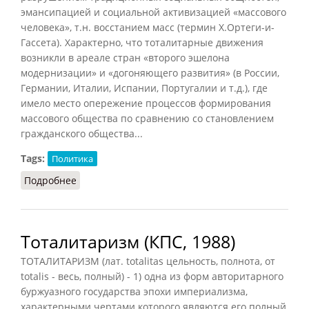
эмансипацией и социальной активизацией «массового
человека», т.н. восстанием масс (термин X.Ортеги-и-
Гассета). Характерно, что тоталитарные движения
возникли в ареале стран «второго эшелона
модернизации» и «догоняющего развития» (в России,
Германии, Италии, Испании, Португалии и т.д.), где
имело место опережение процессов формирования
массового общества по сравнению со становлением
гражданского общества...
Tags:
Политика
Подробнее
о Тоталитаризм (НФЭ, 2010)
Тоталитаризм (КПС, 1988)
ТОТАЛИТАРИЗМ (лат. totalitas цельность, полнота, от
totalis - весь, полный) - 1) одна из форм авторитарного
буржуазного государства эпохи империализма,
характерными чертами которого являются его полный