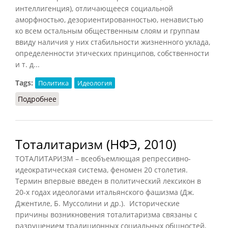
интеллигенция), отличающееся социальной
аморфностью, дезориентированностью, ненавистью
ко всем остальным общественным слоям и группам
ввиду наличия у них стабильности жизненного уклада,
определенности этических принципов, собственности
и т. д...
Tags:
Политика
Идеология
Подробнее
о Тоталитаризм (Осипов, 2014)
Тоталитаризм (НФЭ, 2010)
ТОТАЛИТАРИЗМ – всеобъемлющая репрессивно-
идеократическая система, феномен 20 столетия.
Термин впервые введен в политический лексикон в
20-х годах идеологами итальянского фашизма (Дж.
Джентиле, Б. Муссолини и др.). Исторические
причины возникновения тоталитаризма связаны с
разрушением традиционных социальных общностей,