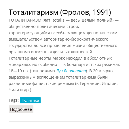
Тоталитаризм (Фролов, 1991)
ТОТАЛИТАРИЗМ (лат. totalis — весь, целый, полный) —
общественно-политический строй,
характеризующийся всеобъемлющим деспотическим
вмешательством авторитарно-бюрократического
государства во все проявления жизни общественного
организма и жизнь отдельных личностей.
Тоталитарные черты Маркс находил в абсолютных
монархиях, но особенно — в бонапартистских режимах
18—19 вв. (тип режима
Луи Бонапарта
). В 20 в. ярко
выраженным воплощением тоталитаризма были
различные фашистские режимы (в Германии, Италии,
Чили и др.).
Tags:
Политика
Подробнее
о Тоталитаризм (Фролов, 1991)