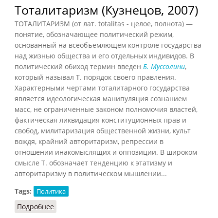
Тоталитаризм (Кузнецов, 2007)
ТОТАЛИТАРИЗМ (от лат. totalitas - целое, полнота) —
понятие, обозначающее политический режим,
основанный на всеобъемлющем контроле государства
над жизнью общества и его отдельных индивидов. В
политический обиход термин введен
Б. Муссолини
,
который называл Т. порядок своего правления.
Характерными чертами тоталитарного государства
является идеологическая манипуляция сознанием
масс, не ограниченные законом полномочия властей,
фактическая ликвидация конституционных прав и
свобод, милитаризация общественной жизни, культ
вождя, крайний авторитаризм, репрессии в
отношении инакомыслящих и оппозиции. В широком
смысле Т. обозначает тенденцию к этатизму и
авторитаризму в политическом мышлении...
Tags:
Политика
Подробнее
о Тоталитаризм (Кузнецов, 2007)