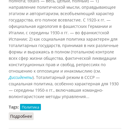
полнота; totalis — весь, целый, полный) — 1)
направление политической мысли, оправдывающее
этатизм и авторитаризм, всеобъемлющий характер
государства, его полное всевластие. С 1920-х гг. —
официальная идеология в фашистских Германии и
Италии, с середины 1930-х гг. — во франкистской
Испании; 2) как социальная политика характерен для
тоталитарных государств, принимая в них различные
формы и выражаясь в полном (тотальном) контроле
всех сфер жизни общества, фактической ликвидации
конституционных прав и свобод, репрессиях по
отношению к оппозиции и инакомыслию (см.
Диссиденты
). Тоталитарный режим в СССР —
социальная политика, особенно характерная для 1930
— середины 1950-х гг., включавшая командно-
волюнтаристские методы управления...
Tags:
Политика
Подробнее
о Тоталитаризм (Орлов, 2012)