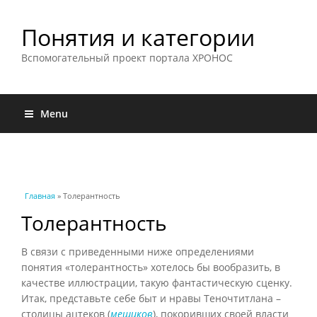
Понятия и категории
Вспомогательный проект портала ХРОНОС
Menu
Вы здесь
Главная
» Толерантность
Толерантность
В связи с приведенными ниже определениями
понятия «толерантность» хотелось бы вообразить, в
качестве иллюстрации, такую фантастическую сценку.
Итак, представьте себе быт и нравы Теночтитлана –
столицы ацтеков (
мешиков
), покоривших своей власти