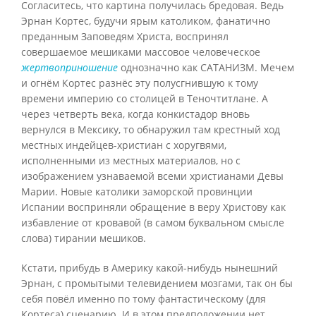
Согласитесь, что картина получилась бредовая. Ведь
Эрнан Кортес, будучи ярым католиком, фанатично
преданным Заповедям Христа, воспринял
совершаемое мешиками массовое человеческое
жертвоприношение
однозначно как САТАНИЗМ. Мечем
и огнём Кортес разнёс эту полусгнившую к тому
времени империю со столицей в Теночтитлане. А
через четверть века, когда конкистадор вновь
вернулся в Мексику, то обнаружил там крестный ход
местных индейцев-христиан с хоругвями,
исполненными из местных материалов, но с
изображением узнаваемой всеми христианами Девы
Марии. Новые католики заморской провинции
Испании восприняли обращение в веру Христову как
избавление от кровавой (в самом буквальном смысле
слова) тирании мешиков.
Кстати, прибудь в Америку какой-нибудь нынешний
Эрнан, с промытыми телевидением мозгами, так он бы
себя повёл именно по тому фантастическому (для
Кортеса) сценарию. И в этом предположении нет