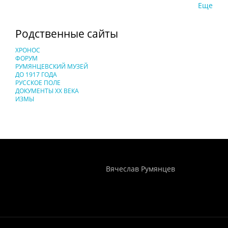
Еще
Родственные сайты
ХРОНОС
ФОРУМ
РУМЯНЦЕВСКИЙ МУЗЕЙ
ДО 1917 ГОДА
РУССКОЕ ПОЛЕ
ДОКУМЕНТЫ XX ВЕКА
ИЗМЫ
Понятия И Категории - Исторический Проект ХРОНОС
WEB-редактор
Вячеслав Румянцев