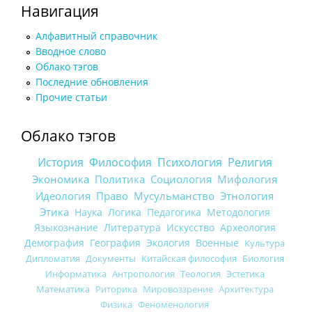
Навигация
Алфавитный справочник
Вводное слово
Облако тэгов
Последние обновления
Прочие статьи
Облако тэгов
История
Философия
Психология
Религия
Экономика
Политика
Социология
Мифология
Идеология
Право
Мусульманство
Этнология
Этика
Наука
Логика
Педагогика
Методология
Языкознание
Литература
Искусство
Археология
Демография
География
Экология
Военные
Культура
Дипломатия
Документы
Китайская философия
Биология
Информатика
Антропология
Теология
Эстетика
Математика
Риторика
Мировоззрение
Архитектура
Физика
Феноменология