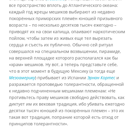
все пространство вплоть до Атлантического океана:
каждый год жрецы мешиков выбирают из недавно
покорённых приморских племён юношей призывного
возраста – по несколько десятков тысяч ежегодно –
приводят их на свои капища, опаивают наркотическим
пойлом, чтобы затем из живых еще тел вырезать
сердца и съесть их публично. Обычно сей ритуал
совершался на специальном возвышении, пирамиде,
на верхней площадке которого располагался как бы
«храм» мешиков. Ну вот, а теперь представьте себе,
что в этот момент в будущую Мексику (а тогда еще
Мезоамерику
) прибывает из Испании
Эрнан Кортес
и
разражается проповедью толерантности, обращенной
к недавно подчиненным мешиками племенам: «Не
противьтесь праву мешиков свободно действовать, как
диктует им их вековая традиция, ибо убивать ежегодно
десятки тысяч юношей из покорённых племен – это их
такая вот традиция, попрание которой есть отход от
принципов толерантности».