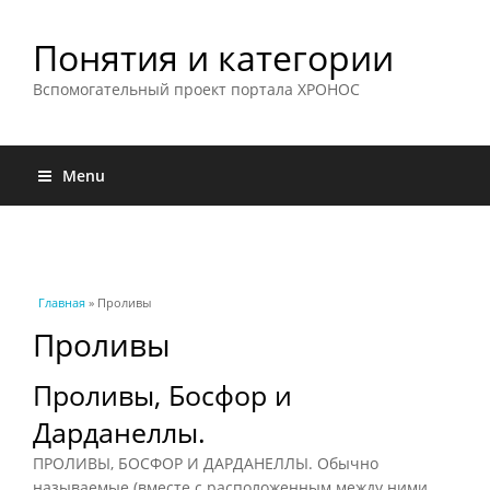
Понятия и категории
Вспомогательный проект портала ХРОНОС
Menu
Вы здесь
Главная
» Проливы
Проливы
Проливы, Босфор и
Дарданеллы.
ПРОЛИВЫ, БОСФОР И ДАРДАНЕЛЛЫ. Обычно
называемые (вместе с расположенным между ними