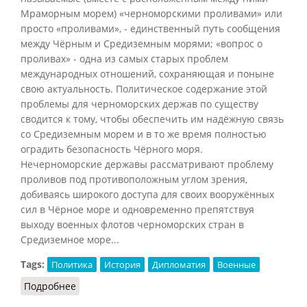
Мраморным морем) «черноморскими проливами» или
просто «проливами», - единственный путь сообщения
между Чёрным и Средиземным морями; «вопрос о
проливах» - одна из самых старых проблем
международных отношений, сохраняющая и поныне
свою актуальность. Политическое содержание этой
проблемы для черноморских держав по существу
сводится к тому, чтобы обеспечить им надёжную связь
со Средиземным морем и в то же время полностью
оградить безопасность Чёрного моря.
Нечерноморские державы рассматривают проблему
проливов под противоположным углом зрения,
добиваясь широкого доступа для своих вооружённых
сил в Чёрное море и одновременно препятствуя
выходу военных флотов черноморских стран в
Средиземное море...
Tags:
Политика
История
Дипломатия
Военные
Подробнее
о Проливы, Босфор и Дарданеллы.