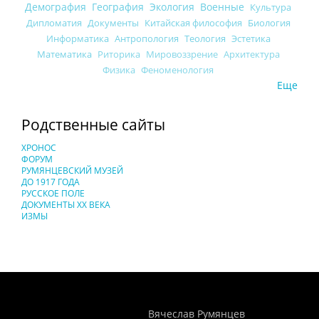
Демография
География
Экология
Военные
Культура
Дипломатия
Документы
Китайская философия
Биология
Информатика
Антропология
Теология
Эстетика
Математика
Риторика
Мировоззрение
Архитектура
Физика
Феноменология
Еще
Родственные сайты
ХРОНОС
ФОРУМ
РУМЯНЦЕВСКИЙ МУЗЕЙ
ДО 1917 ГОДА
РУССКОЕ ПОЛЕ
ДОКУМЕНТЫ XX ВЕКА
ИЗМЫ
Понятия И Категории - Исторический Проект ХРОНОС
WEB-редактор
Вячеслав Румянцев