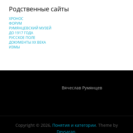
Родственные сайты
ХРОНОС
ФОРУМ
РУМЯНЦЕВСКИЙ МУЗЕЙ
ДО 1917 ГОДА
РУССКОЕ ПОЛЕ
ДОКУМЕНТЫ XX ВЕКА
ИЗМЫ
Понятия И Категории - Исторический Проект ХРОНОС
WEB-редактор
Вячеслав Румянцев
Copyright © 2026,
Понятия и категории
. Theme by
Devsaran
.