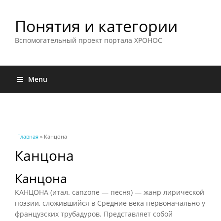
Понятия и категории
Вспомогательный проект портала ХРОНОС
Menu
Вы здесь
Главная
» Канцона
Канцона
Канцона
КАНЦОНА (итал. canzone — песня) — жанр лирической
поэзии, сложившийся в Средние века первоначально у
французских трубадуров. Представляет собой