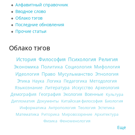
Алфавитный справочник
Вводное слово
Облако тэгов
Последние обновления
Прочие статьи
Облако тэгов
История
Философия
Психология
Религия
Экономика
Политика
Социология
Мифология
Идеология
Право
Мусульманство
Этнология
Этика
Наука
Логика
Педагогика
Методология
Языкознание
Литература
Искусство
Археология
Демография
География
Экология
Военные
Культура
Дипломатия
Документы
Китайская философия
Биология
Информатика
Антропология
Теология
Эстетика
Математика
Риторика
Мировоззрение
Архитектура
Физика
Феноменология
Еще