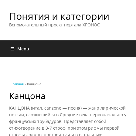
Понятия и категории
Вспомогательный проект портала ХРОНОС
Menu
Вы здесь
Главная
» Канцона
Канцона
КАНЦОНА (итал. canzone — песня) — жанр лирической
поэзии, сложившийся в Средние века первоначально у
французских трубадуров. Представляет собой
стихотворение в 3-7 строф, при этом рифмы первой
строфы должны повторяться и в остальных;