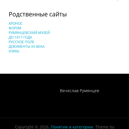
Родственные сайты
ХРОНОС
ФОРУМ
РУМЯНЦЕВСКИЙ МУЗЕЙ
ДО 1917 ГОДА
РУССКОЕ ПОЛЕ
ДОКУМЕНТЫ XX ВЕКА
ИЗМЫ
Понятия И Категории - Исторический Проект ХРОНОС
WEB-редактор
Вячеслав Румянцев
Copyright © 2026,
Понятия и категории
. Theme by