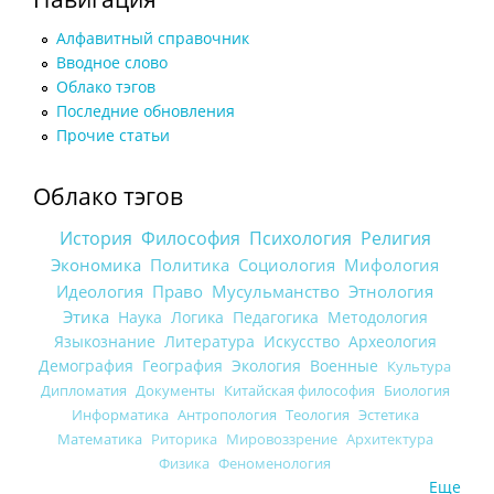
Алфавитный справочник
Вводное слово
Облако тэгов
Последние обновления
Прочие статьи
Облако тэгов
История
Философия
Психология
Религия
Экономика
Политика
Социология
Мифология
Идеология
Право
Мусульманство
Этнология
Этика
Наука
Логика
Педагогика
Методология
Языкознание
Литература
Искусство
Археология
Демография
География
Экология
Военные
Культура
Дипломатия
Документы
Китайская философия
Биология
Информатика
Антропология
Теология
Эстетика
Математика
Риторика
Мировоззрение
Архитектура
Физика
Феноменология
Еще