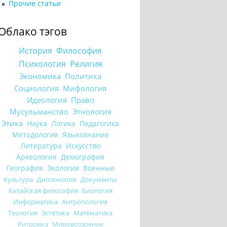
Прочие статьи
Облако тэгов
История
Философия
Психология
Религия
Экономика
Политика
Социология
Мифология
Идеология
Право
Мусульманство
Этнология
Этика
Наука
Логика
Педагогика
Методология
Языкознание
Литература
Искусство
Археология
Демография
География
Экология
Военные
Культура
Дипломатия
Документы
Китайская философия
Биология
Информатика
Антропология
Теология
Эстетика
Математика
Риторика
Мировоззрение