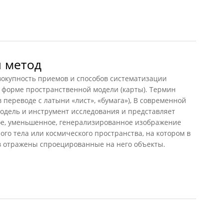
ская (Чубарьян, 2014)
 метод
купность приемов и способов систематизации
 форме пространственной модели (карты). Термин
в переводе с латыни «лист», «бумага»), В современной
модель и инструмент исследования и представляет
е, уменьшенное, генерализированное изображение
ого тела или космического пространства, на котором в
в отражены спроецированные на него объекты.
метод