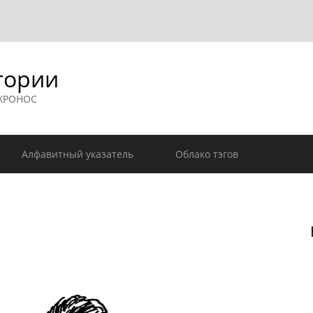
гории
 ХРОНОС
Алфавитный указатель
Облако тэгов