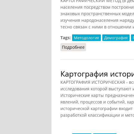
КАРТОГРАФИЧЕСКИЙ МЕТОД (в демог
населения посредством построения
знаковых пространственных модел
изучения народонаселения наряду
тесно связан с ними в отношении 
Tags:
Методология
Демография
Подробнее
о Картографический м
Картография истори
КАРТОГРАФИЯ ИСТОРИЧЕСКАЯ - всп
исследования которой выступают и
Исторические карты предназначен
явлений, процессов и событий, ха
исторической картографии входит 
разработкой классификации и мет