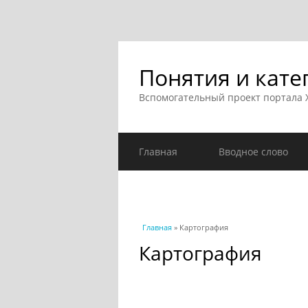
Понятия и кате
Вспомогательный проект портала
Главная
Вводное слово
Вы здесь
Главная
» Картография
Картография