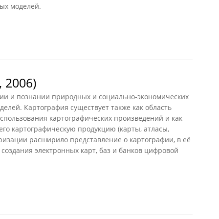
ых моделей.
8)
 2006)
ии и познании природных и социально-экономических
оделей. Картография существует также как область
использования картографических произведений и как
его картографическую продукцию (карты, атласы,
еризации расширило представление о картографии, в её
 создания электронных карт, баз и банков цифровой
2006)