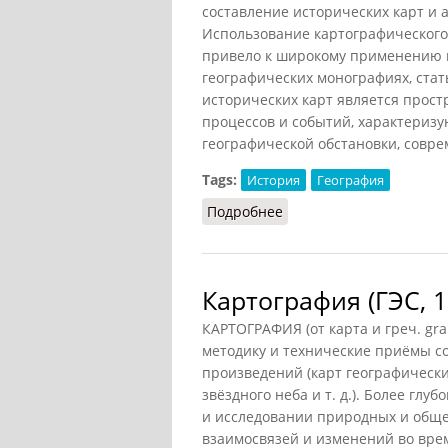
составление исторических карт и а
Использование картографического
привело к широкому применению и
географических монографиях, стат
исторических карт является прос
процессов и событий, характериз
географической обстановки, совре
Tags:
История
География
Подробнее
о Историческая картог
Картография (ГЭС, 1
КАРТОГРАФИЯ (от карта и греч. gr
методику и технические приёмы с
произведений (карт географических
звёздного неба и т. д.). Более гл
и исследовании природных и общес
взаимосвязей и изменений во вре