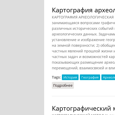
Картография архео
КАРТОГРАФИЯ АРХЕОЛОГИЧЕСКАЯ - 
занимающаяся вопросами графичес
различных исторических событий 
археологических данных. Задачами
установление и изображение геог
на земной поверхности; 2) обобщ
частных явлений прошлой жизни и
частных задач и возможностей кар
показывающих размещение археоло
перемещений, взаимосвязей и влия
Tags:
История
География
Археол
Подробнее
о Картография археоло
Картографический 