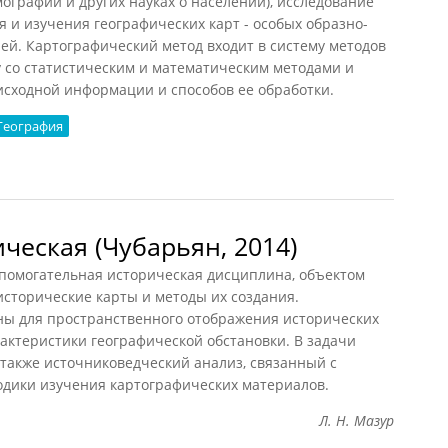
рафии и других науках о населении), исследование
 и изучения географических карт - особых образно-
ей. Картографический метод входит в систему методов
 со статистическим и математическим методами и
исходной информации и способов ее обработки.
География
етод
ческая (Чубарьян, 2014)
омогательная историческая дисциплина, объектом
сторические карты и методы их создания.
ы для пространственного отображения исторических
рактеристики географической обстановки. В задачи
также источниковедческий анализ, связанный с
одики изучения картографических материалов.
Л. Н. Мазур