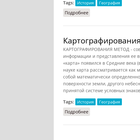
Tags:
История
География
Подробнее
о Картография историче
Картографирования
КАРТОГРАФИРОВАНИЯ МЕТОД - сово
информации и представления ее в
«карта» появился в Средние века (
науке карта рассматривается как 
собой математически определенно
поверхности земли, другого небесн
принятой системе условных знако
Tags:
История
География
Подробнее
о Картографирования 