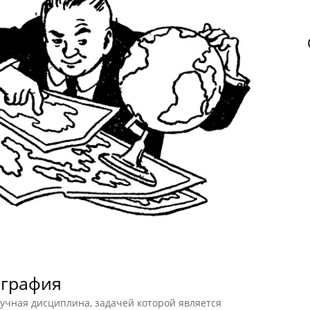
ография
чная дисциплина, задачей которой является