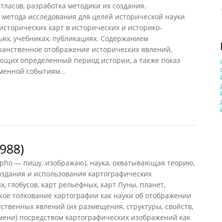
тласов, разработка методики их создания.
 метода исследования для целей исторической науки
сторических карт в исторических и историко-
ьях, учебниках, публикациях. Содержанием
транственное отображение исторических явлений,
ующих определенный период истории, а также показ
менной событиям...
рафия
988)
apho — пишу, изображаю), наука, охватывающая теорию,
оздания и использования картографических
, глобусов, карт рельефных, карт Луны, планет,
убокое толкование картографии как науки об отображении
твенных явлений (их размещения, структуры, свойств,
мени) посредством картографических изображений как