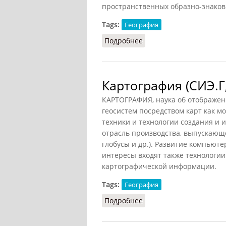
пространственных образно-знаков
Tags:
География
Подробнее
о Картография (ГЭС, 198
Картография (СИЭ.Г,
КАРТОГРАФИЯ, наука об отображен
геосистем посредством карт как м
техники и технологии создания и 
отрасль производства, выпускающ
глобусы и др.). Развитие компьют
интересы входят также технологии
картографической информации.
Tags:
География
Подробнее
о Картография (СИЭ.Г, 