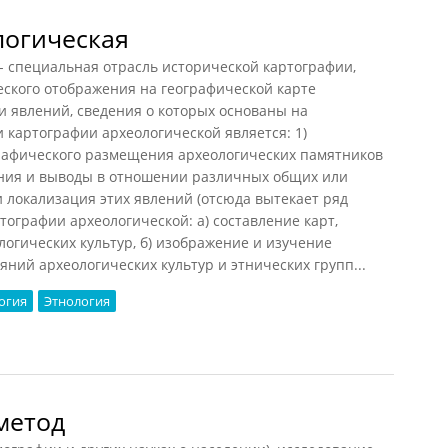
логическая
специальная отрасль исторической картографии,
кого отображения на географической карте
и явлений, сведения о которых основаны на
 картографии археологической является: 1)
рафического размещения археологических памятников
ения и выводы в отношении различных общих или
 локализация этих явлений (отсюда вытекает ряд
тографии археологической: а) составление карт,
гических культур, б) изображение и изучение
ний археологических культур и этнических групп...
огия
Этнология
гическая
метод