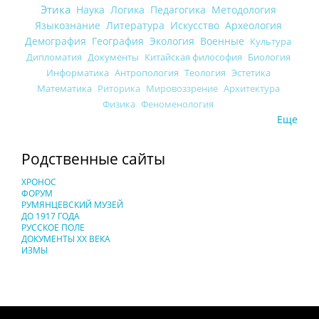
Этика
Наука
Логика
Педагогика
Методология
Языкознание
Литература
Искусство
Археология
Демография
География
Экология
Военные
Культура
Дипломатия
Документы
Китайская философия
Биология
Информатика
Антропология
Теология
Эстетика
Математика
Риторика
Мировоззрение
Архитектура
Физика
Феноменология
Еще
Родственные сайты
ХРОНОС
ФОРУМ
РУМЯНЦЕВСКИЙ МУЗЕЙ
ДО 1917 ГОДА
РУССКОЕ ПОЛЕ
ДОКУМЕНТЫ XX ВЕКА
ИЗМЫ