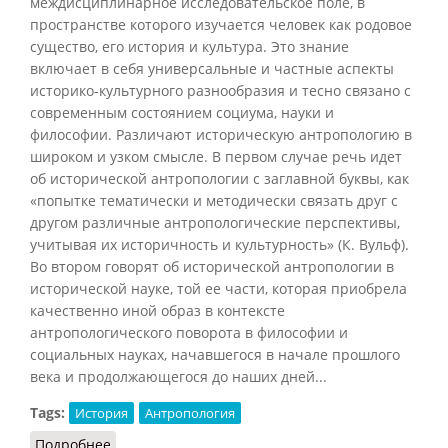
междисциплинарное исследовательское поле, в
пространстве которого изучается человек как родовое
существо, его история и культура. Это знание
включает в себя универсальные и частные аспекты
историко-культурного разнообразия и тесно связано с
современным состоянием социума, науки и
философии. Различают историческую антропологию в
широком и узком смысле. В первом случае речь идет
об исторической антропологии с заглавной буквы, как
«попытке тематически и методически связать друг с
другом различные антропологические перспективы,
учитывая их историчность и культурность» (К. Вульф).
Во втором говорят об исторической антропологии в
исторической науке, той ее части, которая приобрела
качественно иной образ в контексте
антропологического поворота в философии и
социальных науках, начавшегося в начале прошлого
века и продолжающегося до наших дней...
Tags:
История
Антропология
Подробнее
о Историческая антропология