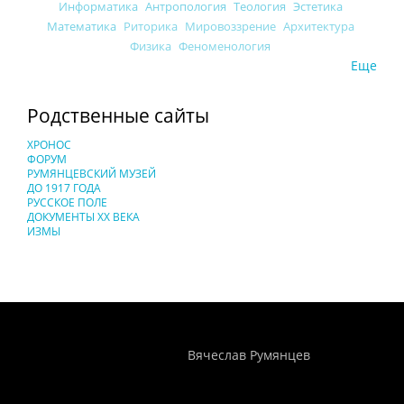
Информатика
Антропология
Теология
Эстетика
Математика
Риторика
Мировоззрение
Архитектура
Физика
Феноменология
Еще
Родственные сайты
ХРОНОС
ФОРУМ
РУМЯНЦЕВСКИЙ МУЗЕЙ
ДО 1917 ГОДА
РУССКОЕ ПОЛЕ
ДОКУМЕНТЫ XX ВЕКА
ИЗМЫ
Понятия И Категории - Исторический Проект ХРОНОС
WEB-редактор
Вячеслав Румянцев