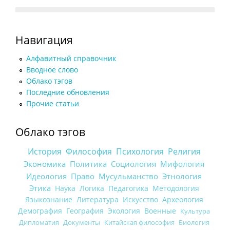
Навигация
Алфавитный справочник
Вводное слово
Облако тэгов
Последние обновления
Прочие статьи
Облако тэгов
История
Философия
Психология
Религия
Экономика
Политика
Социология
Мифология
Идеология
Право
Мусульманство
Этнология
Этика
Наука
Логика
Педагогика
Методология
Языкознание
Литература
Искусство
Археология
Демография
География
Экология
Военные
Культура
Дипломатия
Документы
Китайская философия
Биология