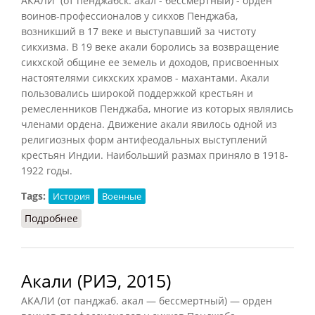
АКАЛИ (от пенджабск. акал - бессмертный) - орден
воинов-профессионалов у сикхов Пенджаба,
возникший в 17 веке и выступавший за чистоту
сикхизма. В 19 веке акали боролись за возвращение
сикхской общине ее земель и доходов, присвоенных
настоятелями сикхских храмов - махантами. Акали
пользовались широкой поддержкой крестьян и
ремесленников Пенджаба, многие из которых являлись
членами ордена. Движение акали явилось одной из
религиозных форм антифеодальных выступлений
крестьян Индии. Наибольший размах приняло в 1918-
1922 годы.
Tags:
История
Военные
Подробнее
о Акали (СИЭ, 1961)
Акали (РИЭ, 2015)
АКАЛИ (от панджаб. акал — бессмертный) — орден