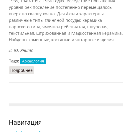
1939, 1949-1952, 1966 годах. Вследствие повышения
уровня рек поселение постепенно перемещалось
вверх по склону холма. Для Акали характерны
различные типы глиняной посуды: керамика
нарвского типа, ямочно-гребенчатая, шнуровая,
текстильная, штрихованная и гладкостенная керамика.
Найдены каменные, костяные и янтарные изделия.
Л. Ю. Янитс.
Tags:
Археология
Подробнее
о Акали (БСЭ, 1969)
Навигация