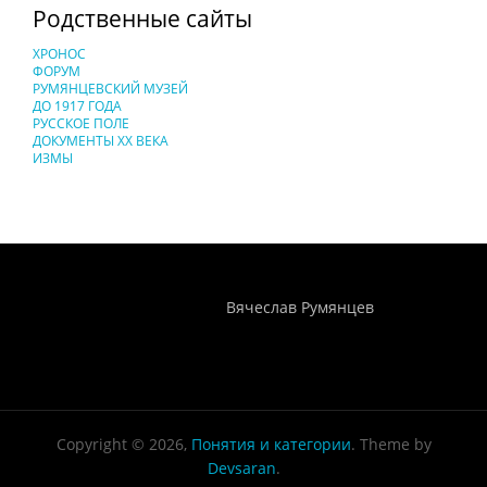
Родственные сайты
ХРОНОС
ФОРУМ
РУМЯНЦЕВСКИЙ МУЗЕЙ
ДО 1917 ГОДА
РУССКОЕ ПОЛЕ
ДОКУМЕНТЫ XX ВЕКА
ИЗМЫ
Понятия И Категории - Исторический Проект ХРОНОС
WEB-редактор
Вячеслав Румянцев
Copyright © 2026,
Понятия и категории
. Theme by
Devsaran
.