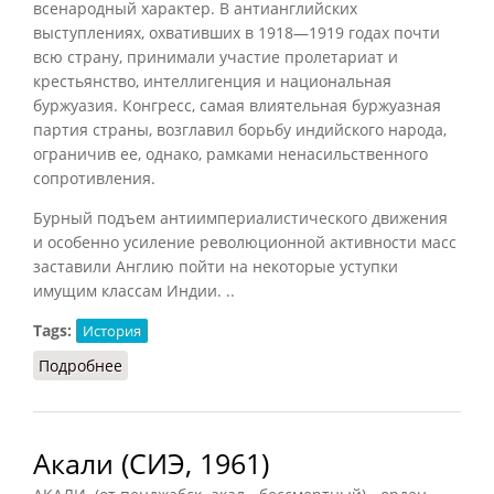
всенародный характер. В антианглийских
выступлениях, охвативших в 1918—1919 годах почти
всю страну, принимали участие пролетариат и
крестьянство, интеллигенция и национальная
буржуазия. Конгресс, самая влиятельная буржуазная
партия страны, возглавил борьбу индийского народа,
ограничив ее, однако, рамками ненасильственного
сопротивления.
Бурный подъем антиимпериалистического движения
и особенно усиление революционной активности масс
заставили Англию пойти на некоторые уступки
имущим классам Индии. ..
Tags:
История
Подробнее
о Акали (Семенова, 1963)
Акали (СИЭ, 1961)