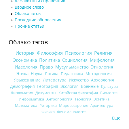
Алфавитный справочник
Вводное слово
Облако тэгов
Последние обновления
Прочие статьи
Облако тэгов
История
Философия
Психология
Религия
Экономика
Политика
Социология
Мифология
Идеология
Право
Мусульманство
Этнология
Этика
Наука
Логика
Педагогика
Методология
Языкознание
Литература
Искусство
Археология
Демография
География
Экология
Военные
Культура
Дипломатия
Документы
Китайская философия
Биология
Информатика
Антропология
Теология
Эстетика
Математика
Риторика
Мировоззрение
Архитектура
Физика
Феноменология
Еще