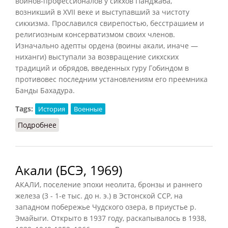
воинов-профессионалов у сикхов Панджаба,
возникший в XVII веке и выступавший за чистоту
сикхизма. Прославился свирепостью, бесстрашием и
религиозным консерватизмом своих членов.
Изначально адепты ордена (воины акали, иначе —
ниханги) выступали за возвращение сикхских
традиций и обрядов, введенных гуру Гобиндом в
противовес последним установлениям его преемника
Банды Бахадура.
Tags:
История
Военные
Подробнее
о Акали (РИЭ, 2015)
Акали (БСЭ, 1969)
АКАЛИ, поселение эпохи неолита, бронзы и раннего
железа (3 - 1-е тыс. до н. э.) в Эстонской ССР, на
западном побережье Чудского озера, в приустье р.
Эмайыги. Открыто в 1937 году, раскапывалось в 1938,