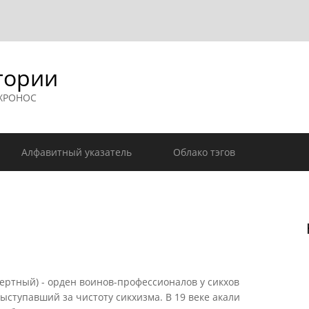
гории
 ХРОНОС
Алфавитный указатель
Облако тэгов
мертный) - орден воинов-профессионалов у сикхов
ыступавший за чистоту сикхизма. В 19 веке акали