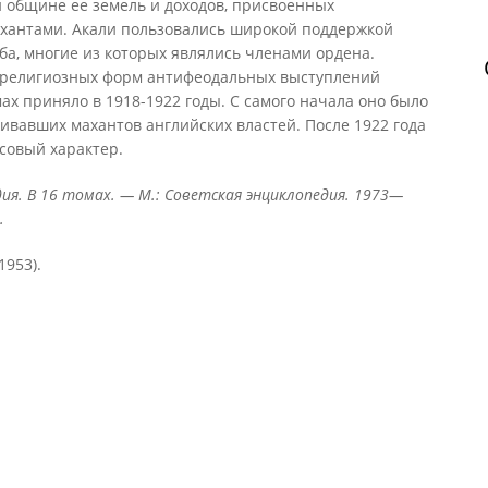
 общине ее земель и доходов, присвоенных
ахантами. Акали пользовались широкой поддержкой
а, многие из которых являлись членами ордена.
 религиозных форм антифеодальных выступлений
х приняло в 1918-1922 годы. С самого начала оно было
вавших махантов английских властей. После 1922 года
совый характер.
ия. В 16 томах. — М.: Советская энциклопедия. 1973—
.
1953).