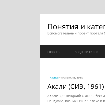
Понятия и кате
Вспомогательный проект портала
Главная
Вводное слово
Вы здесь
Главная
» Акали (СИЭ, 1961)
Акали (СИЭ, 1961)
АКАЛИ (от пенджабск. акал - бесс
Пенджаба, возникший в 17 веке и в