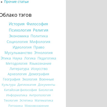
Прочие статьи
Облако тэгов
История
Философия
Психология
Религия
Экономика
Политика
Социология
Мифология
Идеология
Право
Мусульманство
Этнология
Этика
Наука
Логика
Педагогика
Методология
Языкознание
Литература
Искусство
Археология
Демография
География
Экология
Военные
Культура
Дипломатия
Документы
Китайская философия
Биология
Информатика
Антропология
Теология
Эстетика
Математика
Риторика
Мировоззрение