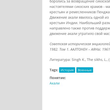
боролись за возвращение сикхской
настоятелями сикхских храмов - м
крестьян и ремесленников Пенджаб
Движение акали явилось одной из
крестьян Индии. Наибольший разма
направлено также против поддержи
движение акали утратило свой мас
Советская историческая энциклопед
1982.
Том 1. ААЛТОНЕН – АЯНЫ. 1961
Литература: Singh K., The sikhs, L., (
Tags:
История
Военные
Понятие:
Акали