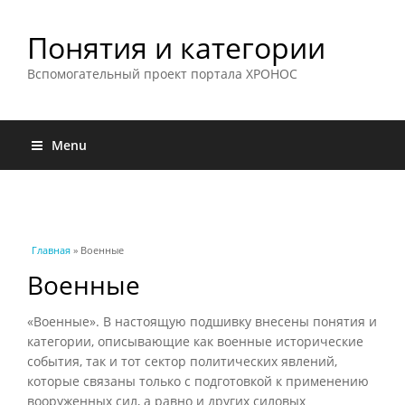
Понятия и категории
Вспомогательный проект портала ХРОНОС
Menu
Вы здесь
Главная
» Военные
Военные
«Военные». В настоящую подшивку внесены понятия и
категории, описывающие как военные исторические
события, так и тот сектор политических явлений,
которые связаны только с подготовкой к применению
вооруженных сил, а равно и других силовых