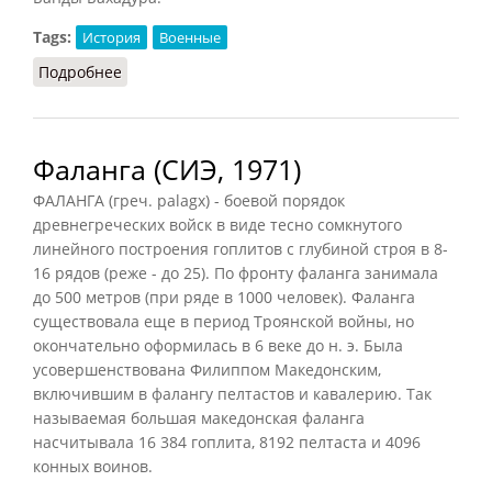
Tags:
История
Военные
Подробнее
о Акали (РИЭ, 2015)
Фаланга (СИЭ, 1971)
ФАЛАНГА (греч. palagx) - боевой порядок
древнегреческих войск в виде тесно сомкнутого
линейного построения гоплитов с глубиной строя в 8-
16 рядов (реже - до 25). По фронту фаланга занимала
до 500 метров (при ряде в 1000 человек). Фаланга
существовала еще в период Троянской войны, но
окончательно оформилась в 6 веке до н. э. Была
усовершенствована Филиппом Македонским,
включившим в фалангу пелтастов и кавалерию. Так
называемая большая македонская фаланга
насчитывала 16 384 гоплита, 8192 пелтаста и 4096
конных воинов.