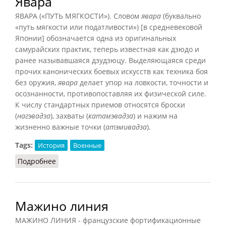
Явара
ЯВАРА («ПУТЬ МЯГКОСТИ»). Словом
явара
(буквально
«путь мягкости или податливости») [в средневековой
Японии] обозначается одна из оригинальных
самурайских практик, теперь известная как дзюдо и
ранее называвшаяся дзудзюцу. Выделяющаяся среди
прочих канонических боевых искусств как техника боя
без оружия,
явара
делает упор на ловкости, точности и
осознанности, противопоставляя их физической силе.
К числу стандартных приемов относятся броски
(
нагэвадза
), захваты (
катамэвадза
) и нажим на
жизненно важные точки (
атэмивадза
).
Tags:
История
Военные
Подробнее
о Явара
Мажино линия
МАЖИНО ЛИНИЯ - французские фортификационные