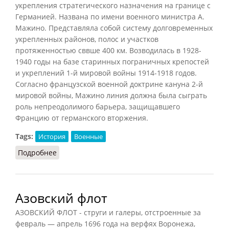
укрепления стратегического назначения на границе с
Германией. Названа по имени военного министра А.
Мажино. Представляла собой систему долговременных
укрепленных районов, полос и участков
протяженностью сввше 400 км. Возводилась в 1928-
1940 годы на базе старинных пограничных крепостей
и укреплений 1-й мировой войны 1914-1918 годов.
Согласно французской военной доктрине кануна 2-й
мировой войны, Мажино линия должна была сыграть
роль непреодолимого барьера, защищавшего
Францию от германского вторжения.
Tags:
История
Военные
Подробнее
о Мажино линия
Азовский флот
АЗОВСКИЙ ФЛОТ - струги и галеры, отстроенные за
февраль — апрель 1696 года на верфях Воронежа,