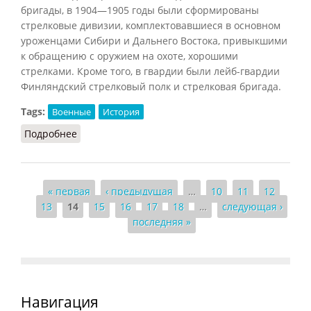
бригады, в 1904—1905 годы были сформированы
стрелковые дивизии, комплектовавшиеся в основном
уроженцами Сибири и Дальнего Востока, привыкшими
к обращению с оружием на охоте, хорошими
стрелками. Кроме того, в гвардии были лейб-гвардии
Финляндский стрелковый полк и стрелковая бригада.
Tags:
Военные
История
Подробнее
о Стрелки
Страницы
« первая
‹ предыдущая
…
10
11
12
13
14
15
16
17
18
…
следующая ›
последняя »
Навигация