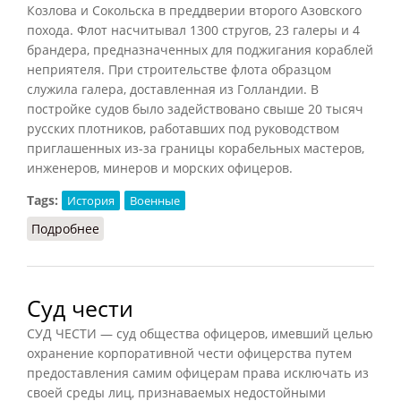
Козлова и Сокольска в преддверии второго Азовского
похода. Флот насчитывал 1300 стругов, 23 галеры и 4
брандера, предназначенных для поджигания кораблей
неприятеля. При строительстве флота образцом
служила галера, доставленная из Голландии. В
постройке судов было задействовано свыше 20 тысяч
русских плотников, работавших под руководством
приглашенных из-за границы корабельных мастеров,
инженеров, минеров и морских офицеров.
Tags:
История
Военные
Подробнее
о Азовский флот
Суд чести
СУД ЧЕСТИ — суд общества офицеров, имевший целью
охранение корпоративной чести офицерства путем
предоставления самим офицерам права исключать из
своей среды лиц, признаваемых недостойными