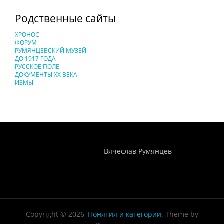
Родственные сайты
ХРОНОС
ФОРУМ
РУМЯНЦЕВСКИЙ МУЗЕЙ
ДО 1917 ГОДА
РУССКОЕ ПОЛЕ
ДОКУМЕНТЫ XX ВЕКА
ИЗМЫ
Понятия И Категории - Исторический Проект ХРОНОС
WEB-редактор
Вячеслав Румянцев
Copyright © 2026,
Понятия и категории
. Theme by