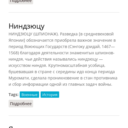
Подробнее
о Ёрики
Ниндзюцу
НИНДЗЮЦУ (ШПИОНАЖ). Разведка [в средневековой
Японии] обозначается приобрела важное значение в
период Воюющих Государств (Сэнгоку дзидай, 1467—
1568) благодаря деятельности знаменитых шпионов-
ниндзя, чьи действия назывались ниндзюцу —
искусством ниндзя. Крупномасштабная усобица,
бушевавшая в стране с середины идо конца периода
Муромати, сделала проникновение в стан противника
и сбор информации одной из главных задач войны.
Tags:
Военные
История
Подробнее
о Ниндзюцу