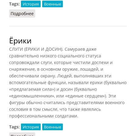
Tags:
История
Военные
Подробнее
о Фаланга (СИЭ, 1971)
Ёрики
СЛУГИ (ЁРИКИ И ДОСИН). Самураев даже
сравнительно низкого социального статуса
сопровождали слуги, которые чистили доспехи и
снаряжение, в основном оружие, лошадей, и
обеспечивали охрану. Людей, выполнявших эти
вспомогательные функции, называли ерики (буквально
«предлагаемая сила») и досин (буквально
«единомышленники», или «единые сердцем»). Эти
фигуры обычно считались представителями военного
сословия в том смысле, что также являлись
профессиональными солдатами.
Tags:
История
Военные