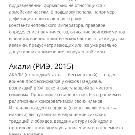
подразделений, формально не относящихся к
армейским частям. В подшивку попала, например,
дефиниция, описывающая стражу
константинопольского императора, правовое
определение наёмничества, описание воинских чинов
и званий, военно-политических блоков, а также других
явлений, предусматривающих или же уже реально
допустивших применение вооруженной силы.
Акали (РИЭ, 2015)
АКАЛИ (от панджаб. акал — бессмертный) — орден
воинов-профессионалов у сикхов Панджаба,
возникший в XVII веке и выступавший за чистоту
сикхизма. Прославился свирепостью, бесстрашием и
религиозным консерватизмом своих членов.
Изначально адепты ордена (воины акали, иначе —
ниханги) выступали за возвращение сикхских
традиций и обрядов, введенных гуру Гобиндом в
противовес последним установлениям его преемника
Банды Бахадура.