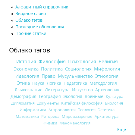
Алфавитный справочник
Вводное слово
Облако тэгов
Последние обновления
Прочие статьи
Облако тэгов
История
Философия
Психология
Религия
Экономика
Политика
Социология
Мифология
Идеология
Право
Мусульманство
Этнология
Этика
Наука
Логика
Педагогика
Методология
Языкознание
Литература
Искусство
Археология
Демография
География
Экология
Военные
Культура
Дипломатия
Документы
Китайская философия
Биология
Информатика
Антропология
Теология
Эстетика
Математика
Риторика
Мировоззрение
Архитектура
Физика
Феноменология
Еще