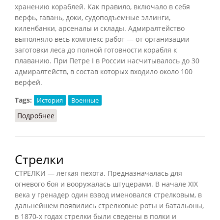
хранению кораблей. Как правило, включало в себя
верфь, гавань, доки, судоподъемные эллинги,
киленбанки, арсеналы и склады. Адмиралтейство
выполняло весь комплекс работ — от организации
заготовки леса до полной готовности корабля к
плаванию. При Петре I в России насчитывалось до 30
адмиралтейств, в состав которых входило около 100
верфей.
Tags:
История
Военные
Подробнее
о Адмиралтейство (РИЭ, 2015)
Стрелки
СТРЕЛКИ — легкая пехота. Предназначалась для
огневого боя и вооружалась штуцерами. В начале XIX
века у гренадер один взвод именовался стрелковым, в
дальнейшем появились стрелковые роты и батальоны,
в 1870-х годах стрелки были сведены в полки и