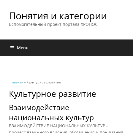
Понятия и категории
Вспомогательный проект портала ХРОНОС
Menu
Вы здесь
Главная
» Культурное развитие
Культурное развитие
Взаимодействие
национальных культур
ВЗАИМОДЕЙСТВИЕ НАЦИОНАЛЬНЫХ КУЛЬТУР -
процесс взаимного влияния, обогащения и понимания