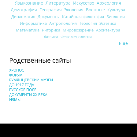
Языкознание
Литература
Искусство
Археология
Демография
География
Экология
Военные
Культура
Дипломатия
Документы
Китайская философия
Биология
Информатика
Антропология
Теология
Эстетика
Математика
Риторика
Мировоззрение
Архитектура
Физика
Феноменология
Еще
Родственные сайты
ХРОНОС
ФОРУМ
РУМЯНЦЕВСКИЙ МУЗЕЙ
ДО 1917 ГОДА
РУССКОЕ ПОЛЕ
ДОКУМЕНТЫ XX ВЕКА
ИЗМЫ
Понятия И Категории - Исторический Проект ХРОНОС