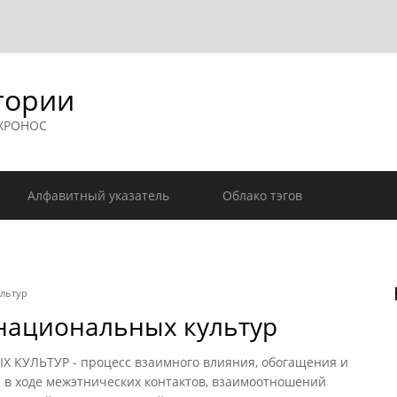
гории
 ХРОНОС
Алфавитный указатель
Облако тэгов
ультур
национальных культур
УЛЬТУР - процесс взаимного влияния, обогащения и
 в ходе межэтнических контактов, взаимоотношений