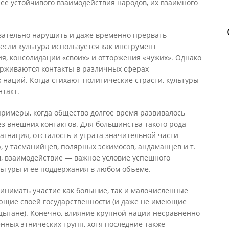
ее устойчивого взаимодействия народов, их взаимного
вательно нарушить и даже временно прервать
сли культура используется как инструмент
я, консолидации «своих» и отторжения «чужих». Однако
ерживаются контакты в различных сферах
наций. Когда стихают политические страсти, культуры
такт.
примеры, когда общество долгое время развивалось
з внешних контактов. Для большинства такого рода
агнация, отсталость и утрата значительной части
, у тасманийцев, полярных эскимосов, андаманцев и т.
м, взаимодействие — важное условие успешного
ьтуры и ее поддержания в любом объеме.
инимать участие как большие, так и малочисленные
еющие своей государственности (и даже не имеющие
 цыгане). Конечно, влияние крупной нации несравненно
нных этнических групп, хотя последние также