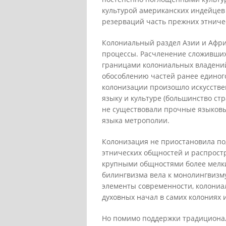
культурой американских индейцев
резерваций часть прежних этниче
Колониальный раздел Азии и Афри
процессы. Расчленение сложивши
границами колониальных владений
обособлению частей ранее единого
колонизации произошло искусстве
языку и культуре (большинство ст
не существовали прочные языковы
языка метрополии.
Колонизация не приостановила п
этнических общностей и распростр
крупными общностями более мелки
билингвизма вела к монолингвизму
элементы современности, колониа
духовных начал в самих колониях
Но помимо поддержки традиционал