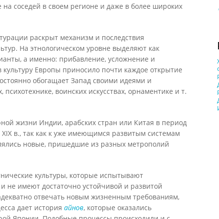
 на соседей в своем регионе и даже в более широких
ьтурации раскрыт механизм и последствия
ьтур. На этнологическом уровне выделяют как
ианты, а именно: прибавление, усложнение и
в культуру Европы приносило почти каждое открытие
постоянно обогащает Запад своими идеями и
 психотехнике, воинских искусствах, орнаментике и т.
ной жизни Индии, арабских стран или Китая в период
 XIX в., так как к уже имеющимся развитым системам
лялись новые, пришедшие из разных метрополий
тнические культуры, которые испытывают
 и не имеют достаточно устойчивой и развитой
 адекватно отвечать новым жизненным требованиям,
есса дает история
айнов
, которые оказались
ой Японии. Подобные процессы происходили и с