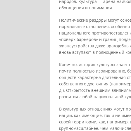
народов. Культура — арена наибол
обогащения и понимания.
Политические раздоры могут осно
нормальные отношения, особенно е
национального противопоставлени
«поверх барьеров» и границ подд
жизнеустройства даже враждебных 
вновь вступают в полноценный кон
Конечно, история культуры знает 
почти полностью изолированно, бе
обществ характерна длительная ст
собственного достояния (например
д.). Открытость внешним влияния
развития любой национальной кул
В культурных отношениях могут пр
нации, как имеющие, так и не им
своей территории, как, например,
крупномасштабнее, чем малочисле