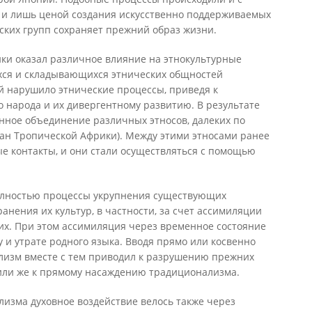
 и лишь ценой создания искусственно поддерживаемых
ских групп сохраняет прежний образ жизни.
ки оказал различное влияние на этнокультурные
хся и складывающихся этнических общностей
 нарушило этнические процессы, приведя к
 народа и их дивергентному развитию. В результате
нное объединение различных этносов, далеких по
ран Тропической Африки). Между этими этносами ранее
е контакты, и они стали осуществляться с помощью
олностью процессы укрупнения существующих
анения их культур, в частности, за счет ассимиляции
х. При этом ассимиляция через временное состояние
 и утрате родного языка. Вводя прямо или косвенно
лизм вместе с тем приводил к разрушению прежних
 или же к прямому насаждению традиционализма.
изма духовное воздействие велось также через