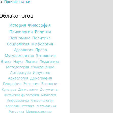
Прочие статьи
Облако тэгов
История
Философия
Психология
Религия
Экономика
Политика
Социология
Мифология
Идеология
Право
Мусульманство
Этнология
Этика
Наука
Логика
Педагогика
Методология
Языкознание
Литература
Искусство
Археология
Демография
География
Экология
Военные
Культура
Дипломатия
Документы
Китайская философия
Биология
Информатика
Антропология
Теология
Эстетика
Математика
Риторика
Мировоззрение