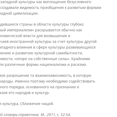
 западной культуры как воплощение безусловного
 создавали видимость приобщения к развитым формам
падной цивилизации.
дившиеся страны в области культуры глубоко
ный империализм» раскрывается обычно как
ономической власти для возвышения и
чаев иностранной культуры за счет культуры другой
ападного влияния в сфере культуры развивающихся
анению и развитию культурной самобытности,
имости, «опоре на собственные силы». Крайними
ли различные формы национализма и расизма.
свое разрешение та взаимозависимость, в которую
народы. Именно поэтому необходимо содействовать
ного порядка, основанного на признании и
зия его народов и культур.
я культура, Сближение наций.
 словарь-справочник. М., 2011, с. 52-54.