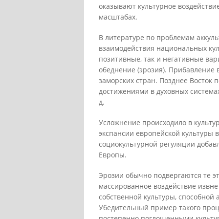
оказывают культурное воздействие
масштабах.
В литературе по проблемам аккул
взаимодействия национальных кул
позитивные, так и негативные вар
обеднение (эрозия). Прибавление 
заморских стран. Позднее Восток 
достижениями в духовных системах,
д.
Усложнение происходило в культур
экспансии европейской культуры в
социокультурной регуляции добав
Европы.
Эрозии обычно подвергаются те э
массированное воздействие извне
собственной культуры, способной
Убедительный пример такого проц
постепенно поглощенными культур