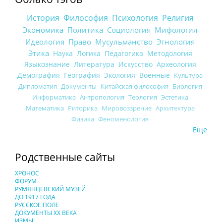
История
Философия
Психология
Религия
Экономика
Политика
Социология
Мифология
Идеология
Право
Мусульманство
Этнология
Этика
Наука
Логика
Педагогика
Методология
Языкознание
Литература
Искусство
Археология
Демография
География
Экология
Военные
Культура
Дипломатия
Документы
Китайская философия
Биология
Информатика
Антропология
Теология
Эстетика
Математика
Риторика
Мировоззрение
Архитектура
Физика
Феноменология
Еще
Родственные сайты
ХРОНОС
ФОРУМ
РУМЯНЦЕВСКИЙ МУЗЕЙ
ДО 1917 ГОДА
РУССКОЕ ПОЛЕ
ДОКУМЕНТЫ XX ВЕКА
ИЗМЫ