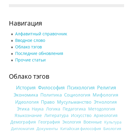
Навигация
Алфавитный справочник
Вводное слово
Облако тэгов
Последние обновления
Прочие статьи
Облако тэгов
История
Философия
Психология
Религия
Экономика
Политика
Социология
Мифология
Идеология
Право
Мусульманство
Этнология
Этика
Наука
Логика
Педагогика
Методология
Языкознание
Литература
Искусство
Археология
Демография
География
Экология
Военные
Культура
Дипломатия
Документы
Китайская философия
Биология