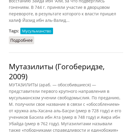
восстанию Зайда ибн 'Али, за что подверглись
гонениям. В 744 г. приняли участие в дворцовом
перевороте, в результате которого к власти пришел
халиф Йазид ибн аль-Валид...
Tags:
Мусульманство
Подробнее
о Мутазалиты: общее описание
Мутазилиты (Гогоберидзе,
2009)
МУТАЗИЛИТЫ (араб. — обособившиеся) —
представители первого крупного направления в
мусульманском учении свободомыслия. По преданию,
М. получили свое название в связи с «обособлением»
от кружка аль-Хасана аль-Басри (умер в 728 году) и его
учеников Басила ибн Ата (умер в 748 году) и Амра ибн
Убайда (умер в 762 году). Мутазилитами называли
также «поборниками справедливости и единобожия»