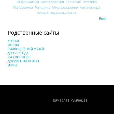
Информатика
Антропология
Теология
Эстетика
Математика
Риторика
Мировоззрение
Архитектура
Физика
Феноменология
Еще
Родственные сайты
ХРОНОС
ФОРУМ
РУМЯНЦЕВСКИЙ МУЗЕЙ
ДО 1917 ГОДА
РУССКОЕ ПОЛЕ
ДОКУМЕНТЫ XX ВЕКА
ИЗМЫ
Понятия И Категории - Исторический Проект ХРОНОС
WEB-редактор
Вячеслав Румянцев