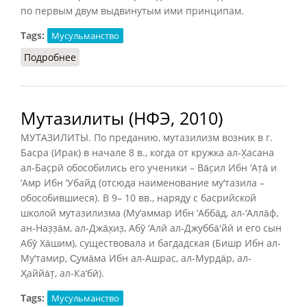
по первым двум выдвинутым ими принципам.
Tags:
Мусульманство
Подробнее
о Мутазилиты (Гогоберидзе, 2009)
Мутазилиты (НФЭ, 2010)
МУТАЗИЛИТЫ. По преданию, мутазилизм возник в г.
Басра (Ирак) в начале 8 в., когда от кружка ал-Х̣асана
ал-Бас̣рӣ обособились его ученики – Ва̄с̣ил Ибн ‘Ат̣а̄ и
‘Амр Ибн ‘Убайд (отсюда наименование му‘тазила –
обособившиеся). В 9– 10 вв., наряду с басрийской
школой мутазилизма (Му‘аммар Ибн ‘Абба̄д, ал-‘Алла̄ф,
ан-Наз̣з̣а̄м, ал-Джа̄х̣из̣, Абӯ ‘Алӣ ал-Джубба̄'йӣ и его сын
Абӯ Ха̄шим), существовала и багдадская (Бишр Ибн ал-
Му‘тамир, С̱ума̄ма Ибн ал-Ашрас, ал-Мурда̄р, ал-
Х̱аййа̄т̣, ал-Ка‘бӣ).
Tags:
Мусульманство