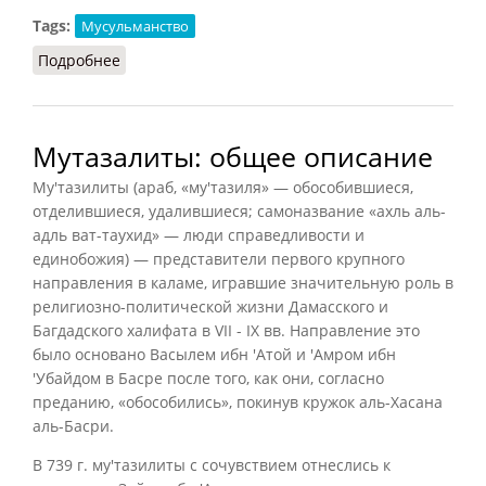
Tags:
Мусульманство
Подробнее
о Мутазалиты: основные воззрения
Мутазалиты: общее описание
Му'тазилиты (араб, «му'тазиля» — обособившиеся,
отделившиеся, удалившиеся; самоназвание «ахль аль-
адль ват-таухид» — люди справедливости и
единобожия) — представители первого крупного
направления в каламе, игравшие значительную роль в
религиозно-политической жизни Дамасского и
Багдадского халифата в VII - IX вв. Направление это
было основано Васылем ибн 'Атой и 'Амром ибн
'Убайдом в Басре после того, как они, согласно
преданию, «обособились», покинув кружок аль-Хасана
аль-Басри.
В 739 г. му'тазилиты с сочувствием отнеслись к