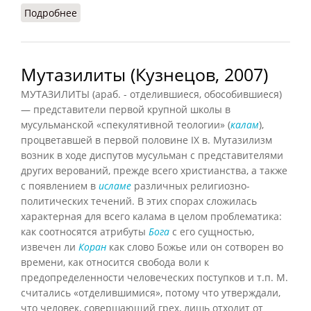
Подробнее
о Мутазилиты (НФЭ, 2010)
Мутазилиты (Кузнецов, 2007)
МУТАЗИЛИТЫ (араб. - отделившиеся, обособившиеся)
— представители первой крупной школы в
мусульманской «спекулятивной теологии» (
калам
),
процветавшей в первой половине IX в. Мутазилизм
возник в ходе диспутов мусульман с представителями
других верований, прежде всего христианства, а также
с появлением в
исламе
различных религиозно-
политических течений. В этих спорах сложилась
характерная для всего калама в целом проблематика:
как соотносятся атрибуты
Бога
с его сущностью,
извечен ли
Коран
как слово Божье или он сотворен во
времени, как относится свобода воли к
предопределенности человеческих поступков и т.п. М.
считались «отделившимися», потому что утверждали,
что человек, совершающий грех, лишь отходит от