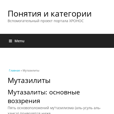
Понятия и категории
Вспомогательный проект портала ХРОНОС
Menu
Вы здесь
Главная
» Мутазилиты
Мутазилиты
Мутазалиты: основные
воззрения
Пять основоположений му'тазилизма (аль-усуль аль-
хамса) приводятся ниже.