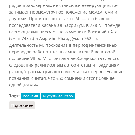
рядов правоверных, не становясь неверующим, т.е.
занимает промежуточное положение между теми и
другими. Принято считать, что М. — это бывшие
последователи Хасана ал-Басри (ум. в 728 г.), прежде
всего отделившиеся от него ученики Васил ибн Ата
(ум. в 748 г.) и Амр ибн Убайд (ум. в 762 г.).
Деятельность М. проходила в период интенсивных
переводов работ античных мыслителей во второй
половине VIII в. М. отрицали необходимость слепого
следования религиозным авторитетам и традициям
(таклид), рассматривали сомнение как первое условие
познания, считая, что «50 сомнений стоят больше
одной догмы»...
Tags:
Религия
Мусульманство
Подробнее
о Мутазилиты (Кузнецов, 2007)