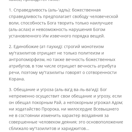
1. Справедливость (аль-'адль): божественная
справедливость предполагает свободу человеческой
воли, способность Бога творить только наилучшее
(аль-аслах) и невозможность нарушения Богом
установленного Им извечного порядка вещей.
2. Единобожие (ат-таухид): строгий монотеизм
му'тазилитов отрицает не только политеизм и
антропоморфизм, но также вечность божественных
атрибутов, в том числе отрицает вечность атрибута
речи, поэтому му'тазилиты говорят о сотворенности
Корана.
3. Обещание и угроза (аль-ва'д ва-ль-ва'ид): Бог
непременно осуществит свои обещание и угрозу, если
он обещал покорным Рай, а непокорным угрожал Адом;
ни ходатайство Пророка, ни милосердие Всевышнего
не в состоянии изменить характер воздаяния за
совершенные человеком деяния; это основоположение
сближало му'тазилитов и хариджитов...