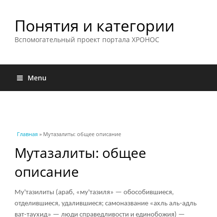
Понятия и категории
Вспомогательный проект портала ХРОНОС
Menu
Вы здесь
Главная
» Мутазалиты: общее описание
Мутазалиты: общее
описание
Му'тазилиты (араб, «му'тазиля» — обособившиеся,
отделившиеся, удалившиеся; самоназвание «ахль аль-адль
ват-таухид» — люди справедливости и единобожия) —