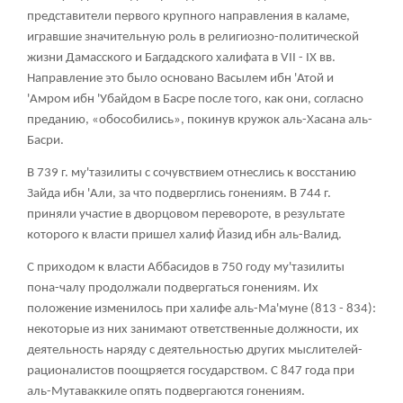
представители первого крупного направления в каламе,
игравшие значительную роль в религиозно-политической
жизни Дамасского и Багдадского халифата в VII - IX вв.
Направление это было основано Васылем ибн 'Атой и
'Амром ибн 'Убайдом в Басре после того, как они, согласно
преданию, «обособились», покинув кружок аль-Хасана аль-
Басри.
В 739 г. му'тазилиты с сочувствием отнеслись к восстанию
Зайда ибн 'Али, за что подверглись гонениям. В 744 г.
приняли участие в дворцовом перевороте, в результате
которого к власти пришел халиф Йазид ибн аль-Валид.
С приходом к власти Аббасидов в 750 году му'тазилиты
пона-чалу продолжали подвергаться гонениям. Их
положение изменилось при халифе аль-Ма'муне (813 - 834):
некоторые из них занимают ответственные должности, их
деятельность наряду с деятельностью других мыслителей-
рационалистов поощряется государством. С 847 года при
аль-Мутаваккиле опять подвергаются гонениям.