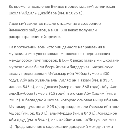
Во времена правления Буидов процветала му'тазилитская
школа 'Абд аль-Джаббара (ум. в 1025 г.).
Идеи му'тазилитов нашли отражение в воззрениях
йеменских зайдитов, а в XII - XIII веках получили
распространение в Хорезме.
На протяжении всей истории данного направления в
му'тазилизме существовало множество соперничавших
между собой группировок. В IX—X веках главными школами
му'тазилизма были басрийская и багдадская. Басрийскую
школу представляли Му'аммар ибн 'Аббад (умер в 830
году), Абу аль Хузайль аль-'Алляф ан-Наззам (ум. в 835 г.
или ок. 845 г.), аль-Джахиз (умер около 868 года), Абу 'Али
аль-Джуббаи (умер в 915 году) и его сын Абу Хашим (ум. в
933 г.). К багдадской школе, которую основал Бишр ибн аль-
Му'тамир (ум. после 825 г.), принадлежали Сумама ибн аль-
Ашрас (ум. ок. 828 г.), аль-Мурдар (ум. в 840 г.), Ахмад ибн
Аби Дауд (ум. в 854 г.), аль-Хаййат и аль-Ка'би (ум. ок. 930
г.). Представление о содержании дискуссий между этими