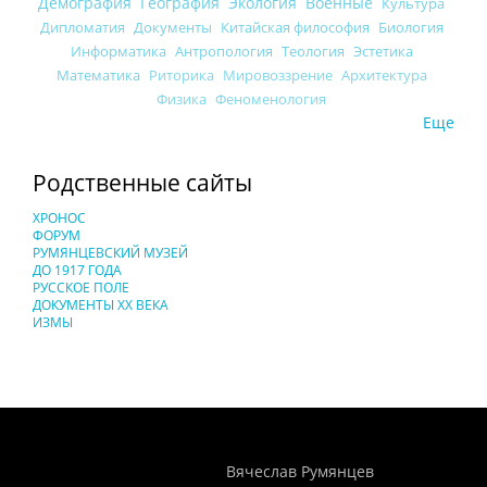
Демография
География
Экология
Военные
Культура
Дипломатия
Документы
Китайская философия
Биология
Информатика
Антропология
Теология
Эстетика
Математика
Риторика
Мировоззрение
Архитектура
Физика
Феноменология
Еще
Родственные сайты
ХРОНОС
ФОРУМ
РУМЯНЦЕВСКИЙ МУЗЕЙ
ДО 1917 ГОДА
РУССКОЕ ПОЛЕ
ДОКУМЕНТЫ XX ВЕКА
ИЗМЫ
Понятия И Категории - Исторический Проект ХРОНОС
WEB-редактор
Вячеслав Румянцев