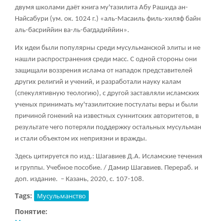
двумя школами даёт книга му'тазилита Абу Рашида ан-
Найсабури (ум. ок. 1024 г.) «аль-Масаиль филь-хиляф байн
аль-басриййин ва-ль-багдадиййин».
Их идеи были популярны среди мусульманской элиты и не
нашли распространения среди масс. С одной стороны они
защищали воззрения ислама от нападок представителей
других религий и учений, и разработали науку калам
(спекулятивную теологию), с другой заставляли исламских
ученых принимать му'тазилитские постулаты веры и были
причиной гонений на известных суннитских авторитетов, в
результате чего потеряли поддержку остальных мусульман
и стали объектом их неприязни и вражды.
Здесь цитируется по изд.: Шагавиев Д.А. Исламские течения
и группы. Учебное пособие. / Дамир Шагавиев. Перераб. и
доп. издание. – Казань, 2020, с. 107-108.
Tags:
Мусульманство
Понятие: