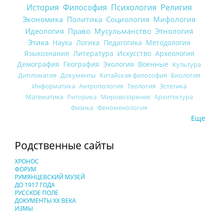
История
Философия
Психология
Религия
Экономика
Политика
Социология
Мифология
Идеология
Право
Мусульманство
Этнология
Этика
Наука
Логика
Педагогика
Методология
Языкознание
Литература
Искусство
Археология
Демография
География
Экология
Военные
Культура
Дипломатия
Документы
Китайская философия
Биология
Информатика
Антропология
Теология
Эстетика
Математика
Риторика
Мировоззрение
Архитектура
Физика
Феноменология
Еще
Родственные сайты
ХРОНОС
ФОРУМ
РУМЯНЦЕВСКИЙ МУЗЕЙ
ДО 1917 ГОДА
РУССКОЕ ПОЛЕ
ДОКУМЕНТЫ XX ВЕКА
ИЗМЫ