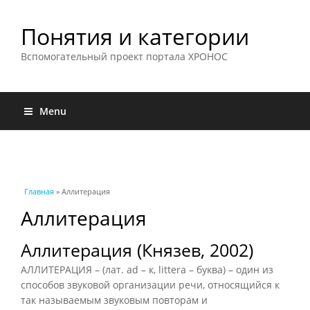
Понятия и категории
Вспомогательный проект портала ХРОНОС
Menu
Вы здесь
Главная
» Аллитерация
Аллитерация
Аллитерация (Князев, 2002)
АЛЛИТЕРАЦИЯ – (лат. ad – к, littera – буква) – один из
способов звуковой организации речи, относящийся к
так называемым звуковым повторам и