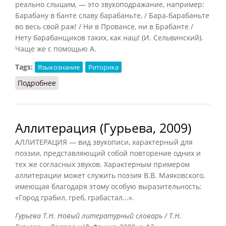
реально слышим, — это звукоподражание, например:
Барабану в банте славу барабаньте, / Бара-барабаньте
во весь свой раж! / Ни в Провансе, ни в Брабанте /
Нету барабанщиков таких, как наш! (И. Сельвинский).
Чаще же с помощью А.
Tags:
Языкознание
Риторика
Подробнее
о Аллитерация (Матвеева, 2010)
Аллитерация (Гурьева, 2009)
АЛЛИТЕРАЦИЯ — вид звукописи, характерный для
поэзии, представляющий собой повторение одних и
тех же согласных звуков. Характерным примером
аллитерации может служить поэзия В.В. Маяковского,
имеющая благодаря этому особую выразительность:
«Город грабил, греб, грабастал...».
Гурьева Т.Н. Новый литературный словарь / Т.Н.