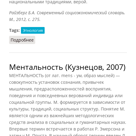
национальными традициями, верой.
Райзберг Б.А. Современный социоэкономический словарь.
М., 2012, с. 275.
Tags:
Этнология
Подробнее
о Менталитет (Райзберг, 2012)
Ментальность (Кузнецов, 2007)
МЕНТАЛЬНОСТЬ (от лат. mens - ум, образ мыслей) —
совокупность установок сознания, привычек
мышления, предрасположенностей восприятия,
поведения и повседневных верований индивида или
социальной группы. М. формируется в зависимости от
культуры, традиций, социальных структур. Понятие М.
является одним из важнейших методологических
средств анализа в социальных и гуманитарных науках.
Впервые термин встречается в работах Р. Эмерсона и
затем у М. Пруста. В научный оборот термин введен Л.