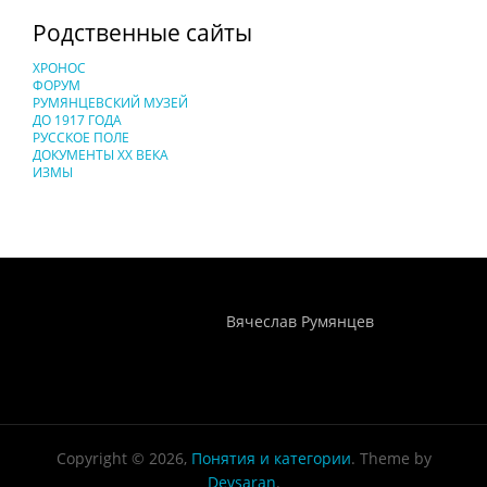
Родственные сайты
ХРОНОС
ФОРУМ
РУМЯНЦЕВСКИЙ МУЗЕЙ
ДО 1917 ГОДА
РУССКОЕ ПОЛЕ
ДОКУМЕНТЫ XX ВЕКА
ИЗМЫ
Понятия И Категории - Исторический Проект ХРОНОС
WEB-редактор
Вячеслав Румянцев
Copyright © 2026,
Понятия и категории
. Theme by
Devsaran
.