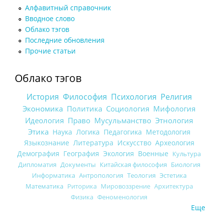
Алфавитный справочник
Вводное слово
Облако тэгов
Последние обновления
Прочие статьи
Облако тэгов
История
Философия
Психология
Религия
Экономика
Политика
Социология
Мифология
Идеология
Право
Мусульманство
Этнология
Этика
Наука
Логика
Педагогика
Методология
Языкознание
Литература
Искусство
Археология
Демография
География
Экология
Военные
Культура
Дипломатия
Документы
Китайская философия
Биология
Информатика
Антропология
Теология
Эстетика
Математика
Риторика
Мировоззрение
Архитектура
Физика
Феноменология
Еще