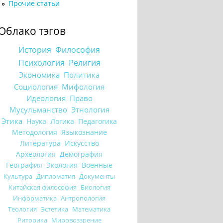
Прочие статьи
Облако тэгов
История
Философия
Психология
Религия
Экономика
Политика
Социология
Мифология
Идеология
Право
Мусульманство
Этнология
Этика
Наука
Логика
Педагогика
Методология
Языкознание
Литература
Искусство
Археология
Демография
География
Экология
Военные
Культура
Дипломатия
Документы
Китайская философия
Биология
Информатика
Антропология
Теология
Эстетика
Математика
Риторика
Мировоззрение