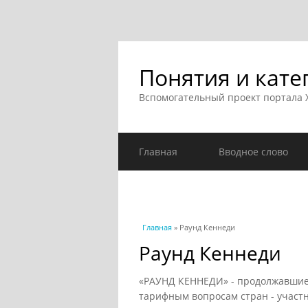
Понятия и кате
Вспомогательный проект портала
Главная
Вводное слово
Вы здесь
Главная
» Раунд Кеннеди
Раунд Кеннеди
«РАУНД КЕННЕДИ» - продолжавшиеся
тарифным вопросам стран - участн