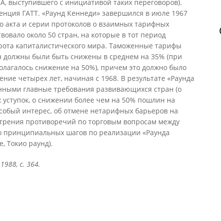
, выступившего с инициативой таких переговоров).
енция ГАТТ. «Раунд Кеннеди» завершился в июле 1967
о акта и серии протоколов о взаимных тарифных
твовало около 50 стран, на которые в тот период
орота капиталистического мира. Таможенные тарифы
н должны были быть снижены в среднем на 35% (при
олагалось снижение на 50%), причем это должно было
ние четырех лет, начиная с 1968. В результате «Раунда
нными главные требования развивающихся стран (о
 уступок, о снижении более чем на 50% пошлин на
собый интерес, об отмене нетарифных барьеров на
острения противоречий по торговым вопросам между
о принципиальных шагов по реализации «Раунда
, Токио раунд).
988, с. 364.