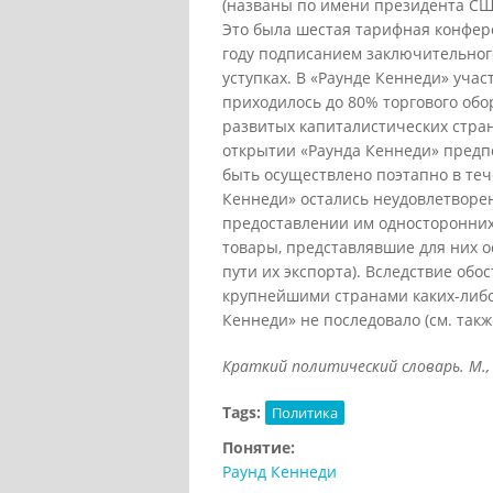
(названы по имени президента США
Это была шестая тарифная конфер
году подписанием заключительног
уступках. В «Раунде Кеннеди» учас
приходилось до 80% торгового об
развитых капиталистических стра
открытии «Раунда Кеннеди» предп
быть осуществлено поэтапно в тече
Кеннеди» остались неудовлетворе
предоставлении им односторонних
товары, представлявшие для них о
пути их экспорта). Вследствие об
крупнейшими странами каких-либ
Кеннеди» не последовало (см. также
Краткий политический словарь. М., 1
Tags:
Политика
Понятие:
Раунд Кеннеди