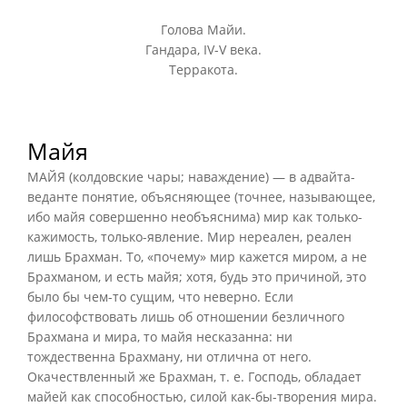
Голова Майи.
Гандара, IV-V века.
Терракота.
Майя
МАЙЯ (колдовские чары; наваждение) — в адвайта-
веданте понятие, объясняющее (точнее, называющее,
ибо майя совершенно необъяснима) мир как только-
кажимость, только-явление. Мир нереален, реален
лишь Брахман. То, «почему» мир кажется миром, а не
Брахманом, и есть майя; хотя, будь это причиной, это
было бы чем-то сущим, что неверно. Если
философствовать лишь об отношении безличного
Брахмана и мира, то майя несказанна: ни
тождественна Брахману, ни отлична от него.
Окачествленный же Брахман, т. е. Господь, обладает
майей как способностью, силой как-бы-творения мира.