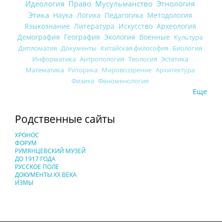
Идеология
Право
Мусульманство
Этнология
Этика
Наука
Логика
Педагогика
Методология
Языкознание
Литература
Искусство
Археология
Демография
География
Экология
Военные
Культура
Дипломатия
Документы
Китайская философия
Биология
Информатика
Антропология
Теология
Эстетика
Математика
Риторика
Мировоззрение
Архитектура
Физика
Феноменология
Еще
Родственные сайты
ХРОНОС
ФОРУМ
РУМЯНЦЕВСКИЙ МУЗЕЙ
ДО 1917 ГОДА
РУССКОЕ ПОЛЕ
ДОКУМЕНТЫ XX ВЕКА
ИЗМЫ