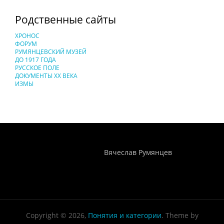
Родственные сайты
ХРОНОС
ФОРУМ
РУМЯНЦЕВСКИЙ МУЗЕЙ
ДО 1917 ГОДА
РУССКОЕ ПОЛЕ
ДОКУМЕНТЫ XX ВЕКА
ИЗМЫ
Понятия И Категории - Исторический Проект ХРОНОС
WEB-редактор
Вячеслав Румянцев
Copyright © 2026,
Понятия и категории
. Theme by