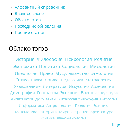
Алфавитный справочник
Вводное слово
Облако тэгов
Последние обновления
Прочие статьи
Облако тэгов
История
Философия
Психология
Религия
Экономика
Политика
Социология
Мифология
Идеология
Право
Мусульманство
Этнология
Этика
Наука
Логика
Педагогика
Методология
Языкознание
Литература
Искусство
Археология
Демография
География
Экология
Военные
Культура
Дипломатия
Документы
Китайская философия
Биология
Информатика
Антропология
Теология
Эстетика
Математика
Риторика
Мировоззрение
Архитектура
Физика
Феноменология
Еще