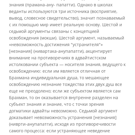
знания (прамана-ану- папатти). Однако в школах
веданты используются три источника (восприятие,
вывод, словесное свидетельство), значит познаваемый
с их помощью мир имеет реальную основу. Шестой и
седьмой аргументы связаны с концепцией
освобождения (мокши). Шестой аргумент, называемый
«невозможность достижения "устранителя"»
[незнания] (нивартака-анупапатги), акцентирует
внимание на противоречиях в адвайтистском
истолковании субъекта — носителя знания, ведущего к
освобождению: если им является отличная от
Брахмана индивидуальная душа, то мешающее
освобождению незнание тождества этих двух душ все
еще не преодолено; если же субъектом является сам
Брахман, то он оказывается внутренне разделен на
субъект знания и знание, что с точки зрения
догматики адвайты невозможно. Седьмой аргумент
доказывает невозможность устранения [незнания]
(ниврти-анупапатги), исходя из противоречивости
самого процесса: если устраняющее неведение