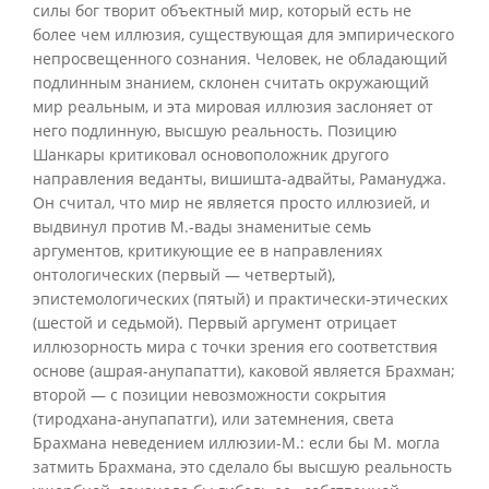
силы бог творит объектный мир, который есть не
более чем иллюзия, существующая для эмпирического
непросвещенного сознания. Человек, не обладающий
подлинным знанием, склонен считать окружающий
мир реальным, и эта мировая иллюзия заслоняет от
него подлинную, высшую реальность. Позицию
Шанкары критиковал основоположник другого
направления веданты, вишишта-адвайты, Рамануджа.
Он считал, что мир не является просто иллюзией, и
выдвинул против М.-вады знаменитые семь
аргументов, критикующие ее в направлениях
онтологических (первый — четвертый),
эпистемологических (пятый) и практически-этических
(шестой и седьмой). Первый аргумент отрицает
иллюзорность мира с точки зрения его соответствия
основе (ашрая-анупапатти), каковой является Брахман;
второй — с позиции невозможности сокрытия
(тиродхана-анупапатги), или затемнения, света
Брахмана неведением иллюзии-М.: если бы М. могла
затмить Брахмана, это сделало бы высшую реальность