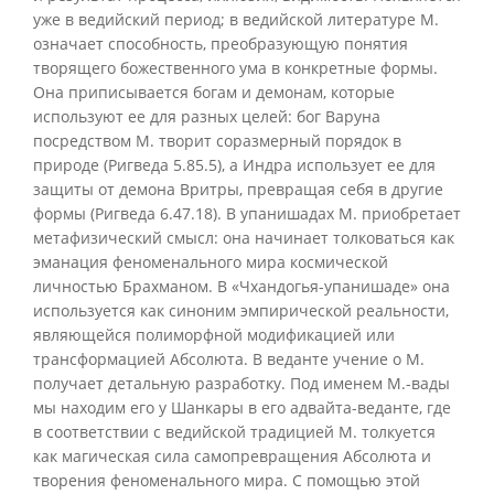
уже в ведийский период; в ведийской литературе М.
означает способность, преобразующую понятия
творящего божественного ума в конкретные формы.
Она приписывается богам и демонам, которые
используют ее для разных целей: бог Варуна
посредством М. творит соразмерный порядок в
природе (Ригведа 5.85.5), а Индра использует ее для
защиты от демона Вритры, превращая себя в другие
формы (Ригведа 6.47.18). В упанишадах М. приобретает
метафизический смысл: она начинает толковаться как
эманация феноменального мира космической
личностью Брахманом. В «Чхандогья-упанишаде» она
используется как синоним эмпирической реальности,
являющейся полиморфной модификацией или
трансформацией Абсолюта. В веданте учение о М.
получает детальную разработку. Под именем М.-вады
мы находим его у Шанкары в его адвайта-веданте, где
в соответствии с ведийской традицией М. толкуется
как магическая сила самопревращения Абсолюта и
творения феноменального мира. С помощью этой