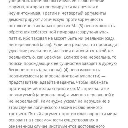
ущербной, означало бы гибель ее «собственной
формы», которая постулируется как вечная и
неуничтожимая. Третий и четвертый аргументы
демонстрируют логическую противоречивость
онтологических характеристик М.: (3) невозможность
обретения собственной природы (сварупа-анупа-
патти), ибо таковая не может быть ни реальной (сад),
ни нереальной (асад). Если она реальна, то происходит
удвоение реальности, иллюзия становится такой же
реальностью, как Брахман. Если же она нереальна, то
поиски порождающих ее сущностей заводят в дурную
бесконечность (анавастха); (4) невозможность
неописуемости (анирвачаниятва-анупапатти) —
представители адвайта-веданты, чтобы избежать
противоречий в характеристиках М., признали ее
неописуемой (анирвачания), а именно нереальной и
не нереальной. Рамануджа указал на нарушение в
этом случае логического закона исключенного
третьего. Пятый аргумент против иллюзорности мира
основан на невозможности существования в
означенном случае инструментов достоверного