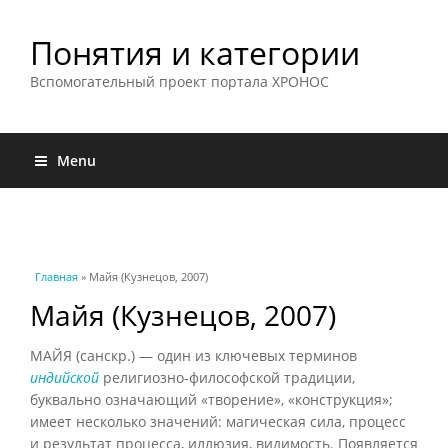
Понятия и категории
Вспомогательный проект портала ХРОНОС
Menu
Вы здесь
Главная
» Майя (Кузнецов, 2007)
Майя (Кузнецов, 2007)
МАЙЯ (санскр.) — один из ключевых терминов
индийской
религиозно-философской традиции,
буквально означающий «творение», «конструкция»;
имеет несколько значений: магическая сила, процесс
и результат процесса, иллюзия, видимость. Появляется