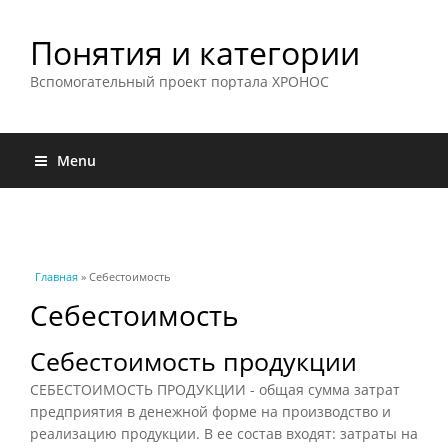
Понятия и категории
Вспомогательный проект портала ХРОНОС
Menu
Вы здесь
Главная
» Себестоимость
Себестоимость
Себестоимость продукции
СЕБЕСТОИМОСТЬ ПРОДУКЦИИ - общая сумма затрат
предприятия в денежной форме на производство и
реализацию продукции. В ее состав входят: затраты на