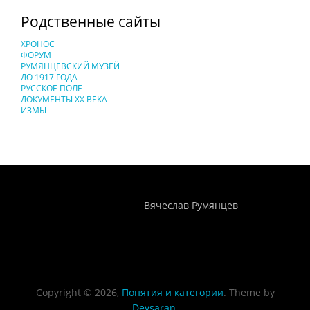
Родственные сайты
ХРОНОС
ФОРУМ
РУМЯНЦЕВСКИЙ МУЗЕЙ
ДО 1917 ГОДА
РУССКОЕ ПОЛЕ
ДОКУМЕНТЫ XX ВЕКА
ИЗМЫ
Понятия И Категории - Исторический Проект ХРОНОС
WEB-редактор
Вячеслав Румянцев
Copyright © 2026,
Понятия и категории
. Theme by
Devsaran
.