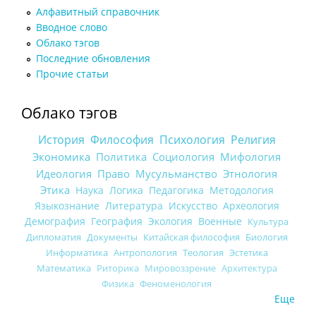
Алфавитный справочник
Вводное слово
Облако тэгов
Последние обновления
Прочие статьи
Облако тэгов
История
Философия
Психология
Религия
Экономика
Политика
Социология
Мифология
Идеология
Право
Мусульманство
Этнология
Этика
Наука
Логика
Педагогика
Методология
Языкознание
Литература
Искусство
Археология
Демография
География
Экология
Военные
Культура
Дипломатия
Документы
Китайская философия
Биология
Информатика
Антропология
Теология
Эстетика
Математика
Риторика
Мировоззрение
Архитектура
Физика
Феноменология
Еще