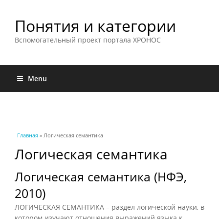
Понятия и категории
Вспомогательный проект портала ХРОНОС
Menu
Вы здесь
Главная
» Логическая семантика
Логическая семантика
Логическая семантика (НФЭ,
2010)
ЛОГИЧЕСКАЯ СЕМАНТИКА – раздел логической науки, в
котором изучают отношения выражений языка к