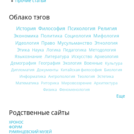
Прочие статьи
Облако тэгов
История
Философия
Психология
Религия
Экономика
Политика
Социология
Мифология
Идеология
Право
Мусульманство
Этнология
Этика
Наука
Логика
Педагогика
Методология
Языкознание
Литература
Искусство
Археология
Демография
География
Экология
Военные
Культура
Дипломатия
Документы
Китайская философия
Биология
Информатика
Антропология
Теология
Эстетика
Математика
Риторика
Мировоззрение
Архитектура
Физика
Феноменология
Еще
Родственные сайты
ХРОНОС
ФОРУМ
РУМЯНЦЕВСКИЙ МУЗЕЙ