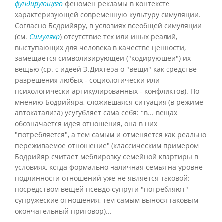
фундирующего
феномен рекламы в контексте
характеризующей современную культуру симуляции.
Согласно Бодрийяру, в условиях всеобщей симуляции
(см.
Симулякр
) отсутствие тех или иных реалий,
выступающих для человека в качестве ценности,
замещается символизирующей ("кодирующей") их
вещью (ср. с идеей Э.Дихтера о "вещи" как средстве
разрешения любых - социологически или
психологически артикулированных - конфликтов). По
мнению Бодрийяра, сложившаяся ситуация (в режиме
автокатализа) усугубляет сама себя: "в... вещах
обозначается идея отношения, она в них
"потребляется", а тем самым и отменяется как реально
переживаемое отношение" (классическим примером
Бодрийяр считает меблировку семейной квартиры в
условиях, когда формально наличная семья на уровне
подлинности отношений уже не является таковой:
посредством вещей псевдо-супруги "потребляют"
супружеские отношения, тем самым вынося таковым
окончательный приговор)...