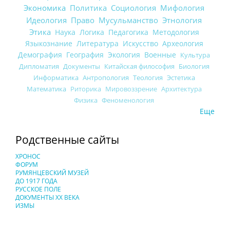
Экономика
Политика
Социология
Мифология
Идеология
Право
Мусульманство
Этнология
Этика
Наука
Логика
Педагогика
Методология
Языкознание
Литература
Искусство
Археология
Демография
География
Экология
Военные
Культура
Дипломатия
Документы
Китайская философия
Биология
Информатика
Антропология
Теология
Эстетика
Математика
Риторика
Мировоззрение
Архитектура
Физика
Феноменология
Еще
Родственные сайты
ХРОНОС
ФОРУМ
РУМЯНЦЕВСКИЙ МУЗЕЙ
ДО 1917 ГОДА
РУССКОЕ ПОЛЕ
ДОКУМЕНТЫ XX ВЕКА
ИЗМЫ