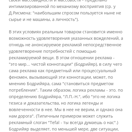
интимизированной по механизму восприятия (ср. у
Д.Рисмена: "наибольшим спросом пользуется ныне не
сырье и не машины, а личность").
В этих условиях реальным товаром становится именно
возможность удовлетворения указанных вожделений, а
отнюдь не анонсируемое рекламой непосредственное
удовлетворение потребностей с помощью
рекламируемой вещи. В этом отношении реклама -
"это мир... чистой коннотации" (Бодрийяр), в силу чего
сама реклама как предметный или процессуальный
феномен, вызывающий эти коннотации, может, по
мнению Бодрийяра, сама "становиться предметом
потребления". Таким образом, логика рекламы - это. по
определению Бодрийяра, "Л.П.-Н.", ибо "это не логика
тезиса и доказательства, но логика легенды и
вовлеченности в нее. Мы в нее не верим, и однако она
нам дорога". (Типичным примером может служить
рекламный слоган "Tefal - ты всегда думаешь о нас".)
Бодрийяр выделяет, по меньшей мере, две ситуации,