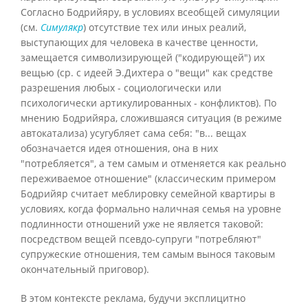
Согласно Бодрийяру, в условиях всеобщей симуляции
(см.
Симулякр
) отсутствие тех или иных реалий,
выступающих для человека в качестве ценности,
замещается символизирующей ("кодирующей") их
вещью (ср. с идеей Э.Дихтера о "вещи" как средстве
разрешения любых - социологически или
психологически артикулированных - конфликтов). По
мнению Бодрийяра, сложившаяся ситуация (в режиме
автокатализа) усугубляет сама себя: "в... вещах
обозначается идея отношения, она в них
"потребляется", а тем самым и отменяется как реально
переживаемое отношение" (классическим примером
Бодрийяр считает меблировку семейной квартиры в
условиях, когда формально наличная семья на уровне
подлинности отношений уже не является таковой:
посредством вещей псевдо-супруги "потребляют"
супружеские отношения, тем самым вынося таковым
окончательный приговор).
В этом контексте реклама, будучи эксплицитно