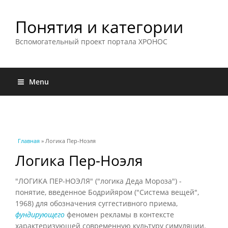
Понятия и категории
Вспомогательный проект портала ХРОНОС
Menu
Вы здесь
Главная
» Логика Пер-Ноэля
Логика Пер-Ноэля
"ЛОГИКА ПЕР-НОЭЛЯ" ("логика Деда Мороза") -
понятие, введенное Бодрийяром ("Система вещей",
1968) для обозначения суггестивного приема,
фундирующего
феномен рекламы в контексте
характеризующей современную культуру симуляции.