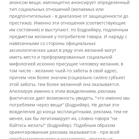
анонсом вещи, имплицитно анонсирует определенный
тип социальных отношений (желаемых или
предпочтительных - в диапазоне от защищенности до
престижа). Именно эти отношения (соответствующие
им состояния) и выступают, по Бодрийяру, подлинным
предметом желания у потребителя товара. И наряду с
навязанными со стороны официальных
аксиологических шкал в ряду этих желаний могут
иметь место и преформированные социальной
мифологией исконно присущие человеку желания, в
том числе - желание чьей-то заботы в свой адрес,
причем чем более значим (социально силен) субъект
этой заботы, тем более желанной она оказывается.
Апеллируя именно к этим вожделениям, реклама
фактически дает возможность увидеть, "что именно мы
потребляем через вещи" (Бодрийяр). Не делая эти
вожделения до конца эксплицитными, реклама, тем не
менее, как бы легитимирует их, словно говоря "не
бойтесь желать!" (Бодрийяр). Подобным образом
ориентированная реклама оказывается - при всей
своей массовидности и массовости - предельно