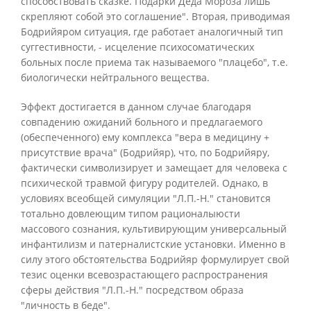
способствовать сказке. Подарки Деда Мороза лишь
скрепляют собой это соглашение". Вторая, приводимая
Бодрийяром ситуация, где работает аналогичный тип
суггестивности, - исцеление психосоматических
больных после приема так называемого "плацебо", т.е.
биологически нейтрального вещества.
Эффект достигается в данном случае благодаря
совпадению ожиданий больного и предлагаемого
(обеспеченного) ему комплекса "вера в медицину +
присутствие врача" (Бодрийяр), что, по Бодрийяру,
фактически символизирует и замещает для человека с
психической травмой фигуру родителей. Однако, в
условиях всеобщей симуляции "Л.П.-Н." становится
тотально довлеющим типом рационалыюсти
массового сознания, культивирующим универсальный
инфантилизм и патерналистские установки. Именно в
силу этого обстоятельства Бодрийяр формулирует свой
тезис оценки всевозрастающего распространения
сферы действия "Л.П.-Н." посредством образа
"личность в беде".