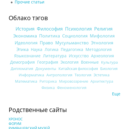
Прочие статьи
Облако тэгов
История
Философия
Психология
Религия
Экономика
Политика
Социология
Мифология
Идеология
Право
Мусульманство
Этнология
Этика
Наука
Логика
Педагогика
Методология
Языкознание
Литература
Искусство
Археология
Демография
География
Экология
Военные
Культура
Дипломатия
Документы
Китайская философия
Биология
Информатика
Антропология
Теология
Эстетика
Математика
Риторика
Мировоззрение
Архитектура
Физика
Феноменология
Еще
Родственные сайты
ХРОНОС
ФОРУМ
РУМЯНЦЕВСКИЙ МУЗЕЙ