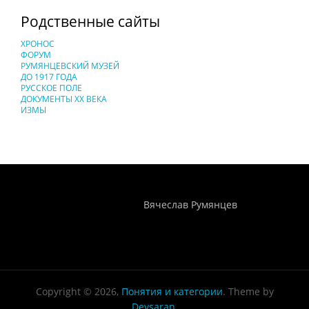
Родственные сайты
ХРОНОС
ФОРУМ
РУМЯНЦЕВСКИЙ МУЗЕЙ
ДО 1917 ГОДА
РУССКОЕ ПОЛЕ
ДОКУМЕНТЫ XX ВЕКА
ИЗМЫ
Понятия И Категории - Исторический Проект ХРОНОС
WEB-редактор
Вячеслав Румянцев
Copyright © 2026,
Понятия и категории
. Theme by
Devsaran
.