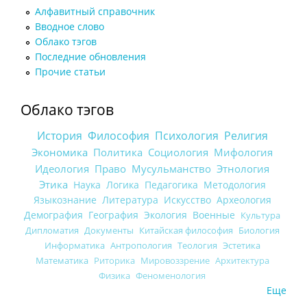
Алфавитный справочник
Вводное слово
Облако тэгов
Последние обновления
Прочие статьи
Облако тэгов
История
Философия
Психология
Религия
Экономика
Политика
Социология
Мифология
Идеология
Право
Мусульманство
Этнология
Этика
Наука
Логика
Педагогика
Методология
Языкознание
Литература
Искусство
Археология
Демография
География
Экология
Военные
Культура
Дипломатия
Документы
Китайская философия
Биология
Информатика
Антропология
Теология
Эстетика
Математика
Риторика
Мировоззрение
Архитектура
Физика
Феноменология
Еще