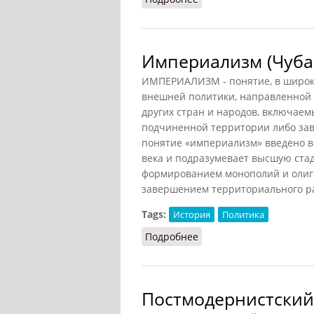
Империализм (Чубар
ИМПЕРИАЛИЗМ - понятие, в широк
внешней политики, направленной 
других стран и народов, включаемы
подчиненной территории либо зав
понятие «империализм» введено в 
века и подразумевает высшую ста
формированием монополий и олига
завершением территориального р
Tags:
История
Политика
Подробнее
о Империализм (Чубарь
Постмодернистски