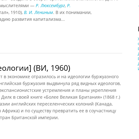
и мыслителями —
Р. Люксембург
,
Р.
ал», 1910),
В. И. Лениным
. В их понимании,
дию развития капитализма...
018)
ологии] (ВИ, 1960)
 в экономике отразилось и на идеологии буржуазного
 английская буржуазия выдвинула ряд видных идеологов,
 экспансионистские устремления и планы укрепления
Дилк в своей книге «Более Великая Британия» (1868 г.)
азии английских переселенческих колоний (Канада,
 Африка) и по существу превратить ее в соучастницу
стран Британской империи.
огии] (ВИ, 1960)