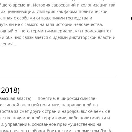
йшего времени. История завоеваний и колонизации так
ских цивилизаций. Империя как форма политической
занная с особыми отношениями господства и
уть ли не с самого начала истории человечества.
водный от него термин «империализм») происходит от
) и обычно связывается с идеями диктаторской власти и
ения...
с, 2001)
2018)
 высшая власть) — понятие, в широком смысле
ессивной внешней политики, направленной на
рства за счет других стран и народов, включаемых в
ачестве подчиненной территории, либо политически и
и, управление, основанное преимущественно на
зм» введено в оборот британским экономистом Дж. А.