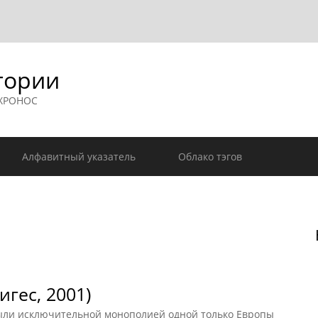
гории
 ХРОНОС
Алфавитный указатель
Облако тэгов
гес, 2001)
ыли исключительной монополией одной только Европы