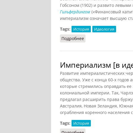
Гобсоном (1902) и развито левым
Гильфердингом
(«Финансовый капит
империализм означает высшую ста
Tags:
История
Идеология
Подробнее
о Империализм (РИЭ, 2
Империализм [в иде
Развитие империалистических черт
общества. Уже с конца 60-х годов
которые стремились оправдать ее
колониальной империи. Так, Чарлз 
предлагал расширить права буржу
Австралия, Новая Зеландия, Южная
ограбления коренного населения 
Tags:
История
Подробнее
о Империализм [в идеол