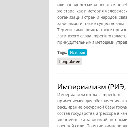
или западного мира нового и нове
же стара, как и история человече
организации стран и народов, свя
зависимости, также существовала ч
Термин «империя» (а также произ
латинского слова imperium (власть
принудительными методами управл
Tags:
История
Подробнее
о Империализм (Родриге
Империализм (РИЭ, 
Империализм (от лат. imperium —
применяемое для обозначения агр
расширение ресурсной базы госуда
состав государства-агрессора в к
экономически зависимой автономи
военной силе. Понятие «империали