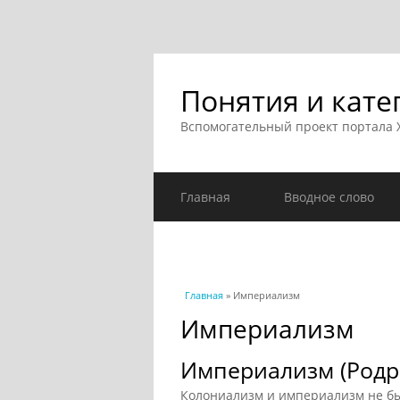
Понятия и кате
Вспомогательный проект портала
Главная
Вводное слово
Вы здесь
Главная
» Империализм
Империализм
Империализм (Родри
Колониализм и империализм не б