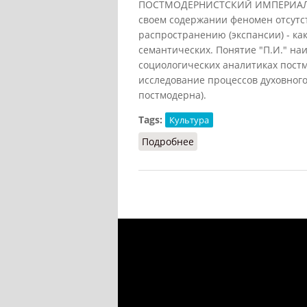
ПОСТМОДЕРНИСТСКИЙ ИМПЕРИАЛИЗ
своем содержании феномен отсутс
распространению (экспансии) - как
семантических. Понятие "П.И." на
социологических аналитиках пост
исследование процессов духовного
постмодерна).
Tags:
Культура
Подробнее
о Постмодернистский 