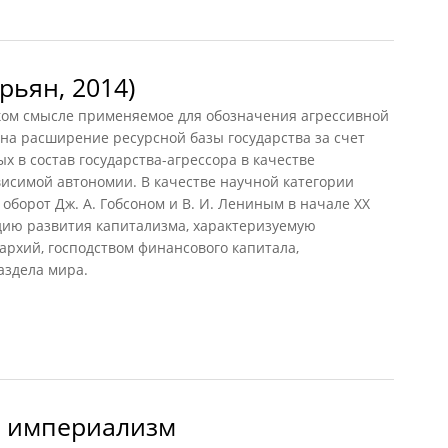
ьян, 2014)
ом смысле применяемое для обозначения агрессивной
на расширение ресурсной базы государства за счет
х в состав государства-агрессора в качестве
исимой автономии. В качестве научной категории
оборот Дж. А. Гобсоном и В. И. Лениным в начале XX
дию развития капитализма, характеризуемую
рхий, господством финансового капитала,
аздела мира.
ян, 2014)
й империализм