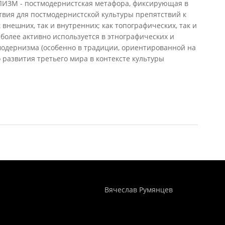
М - постмодернистская метафора, фиксирующая в
твия для постмодернистской культуры препятствий к
 внешних, так и внутренних; как топографических, так и
иболее активно используется в этнографических и
модернизма (особенно в традиции, ориентированной на
 развития третьего мира в контексте культуры
империализм
Понятия И Категории - Исторический Проект ХРОНОС
WEB-редактор
Вячеслав Румянцев