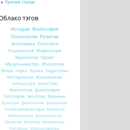
Прочие статьи
Облако тэгов
История
Философия
Психология
Религия
Экономика
Политика
Социология
Мифология
Идеология
Право
Мусульманство
Этнология
Этика
Наука
Логика
Педагогика
Методология
Языкознание
Литература
Искусство
Археология
Демография
География
Экология
Военные
Культура
Дипломатия
Документы
Китайская философия
Биология
Информатика
Антропология
Теология
Эстетика
Математика
Риторика
Мировоззрение