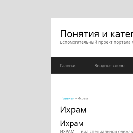
Понятия и кате
Вспомогательный проект портала
Главная
Вводное слово
Вы здесь
Главная
» Ихрам
Ихрам
Ихрам
ИХРАМ — вид специальной одежды, 