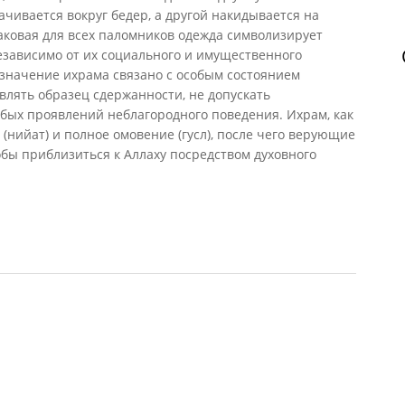
ачивается вокруг бедер, а другой накидывается на
наковая для всех паломников одежда символизирует
езависимо от их социального и имущественного
 значение ихрама связано с особым состоянием
лять образец сдержанности, не допускать
бых проявлений неблагородного поведения. Ихрам, как
(нийат) и полное омовение (гусл), после чего верующие
бы приблизиться к Аллаху посредством духовного