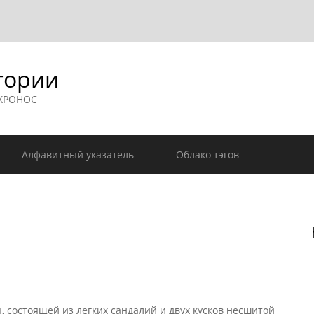
гории
 ХРОНОС
Алфавитный указатель
Облако тэгов
состоящей из легких сандалий и двух кусков несшитой