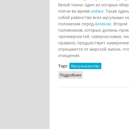
белой ткани, один из которых обор
плечи во время
хаджа
. Такая оди
собой равенство всех мусульман н
положения перед
Аллахом
. Второе
паломников, которые должны прояв
чрезмерностей, сквернословия, лю
правило, предшествует намерение 
отрешаются от мирской жизни, что
очищения.
Tags:
Мусульманство
Подробнее
о Ихрам