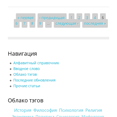
Страницы
« первая
‹ предыдущая
1
2
3
4
5
6
7
8
9
…
следующая ›
последняя »
Навигация
Алфавитный справочник
Вводное слово
Облако тэгов
Последние обновления
Прочие статьи
Облако тэгов
История
Философия
Психология
Религия
Экономика
Политика
Социология
Мифология