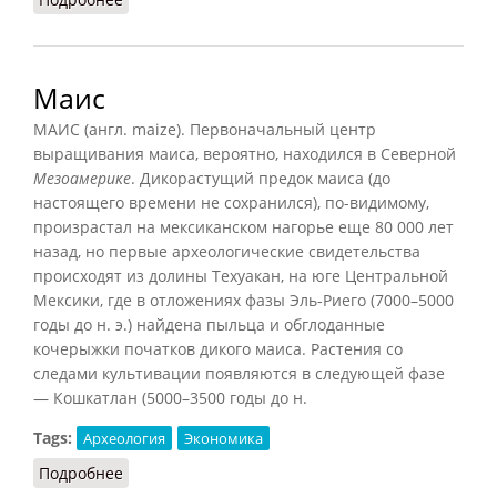
Маис
МАИС (англ. maize). Первоначальный центр
выращивания маиса, вероятно, находился в Северной
Мезоамерике
. Дикорастущий предок маиса (до
настоящего времени не сохранился), по-видимому,
произрастал на мексиканском нагорье еще 80 000 лет
назад, но первые археологические свидетельства
происходят из долины Техуакан, на юге Центральной
Мексики, где в отложениях фазы Эль-Риего (7000–5000
годы до н. э.) найдена пыльца и обглоданные
кочерыжки початков дикого маиса. Растения со
следами культивации появляются в следующей фазе
— Кошкатлан (5000–3500 годы до н.
Tags:
Археология
Экономика
Подробнее
о Маис