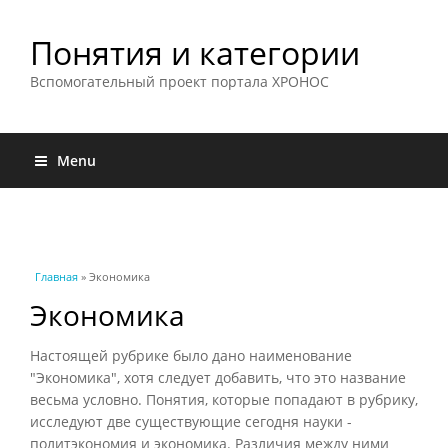
Понятия и категории
Вспомогательный проект портала ХРОНОС
Menu
Вы здесь
Главная
» Экономика
Экономика
Настоящей рубрике было дано наименование
"Экономика", хотя следует добавить, что это название
весьма условно. Понятия, которые попадают в рубрику,
исследуют две существующие сегодня науки -
политэкономия и экономика. Различия между ними