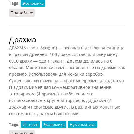
Tags:
Экономика
Подробнее
о Венчурный бизнес
Драхма
ДРАХМА (греч. δραχμή) — весовая и денежная единица
в Греции Древней. 100 драхм составляли одну мину,
6000 драхм — один талант. Драхма делилась на 6
оболов. Монетные системы, основанные на драхме, как
правило, использовали для чеканки серебро.
Существовали номиналы, кратные драхме: декадрахма
(10 драхм), имевшая коммеморативное значение,
тетрадрахма (4 драхмы), наиболее часто
использовалась в крупной торговле, дидрахма (2
драхмы) и некоторые другие. В различных монетных
системах вес драхмы был особый.
Tags:
История
Экономика
Нумизматика
Подробнее
о Драхма