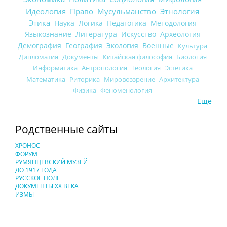
Идеология
Право
Мусульманство
Этнология
Этика
Наука
Логика
Педагогика
Методология
Языкознание
Литература
Искусство
Археология
Демография
География
Экология
Военные
Культура
Дипломатия
Документы
Китайская философия
Биология
Информатика
Антропология
Теология
Эстетика
Математика
Риторика
Мировоззрение
Архитектура
Физика
Феноменология
Еще
Родственные сайты
ХРОНОС
ФОРУМ
РУМЯНЦЕВСКИЙ МУЗЕЙ
ДО 1917 ГОДА
РУССКОЕ ПОЛЕ
ДОКУМЕНТЫ XX ВЕКА
ИЗМЫ