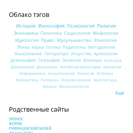
Облако тэгов
История
Философия
Психология
Религия
Экономика
Политика
Социология
Мифология
Идеология
Право
Мусульманство
Этнология
Этика
Наука
Логика
Педагогика
Методология
Языкознание
Литература
Искусство
Археология
Демография
География
Экология
Военные
Культура
Дипломатия
Документы
Китайская философия
Биология
Информатика
Антропология
Теология
Эстетика
Математика
Риторика
Мировоззрение
Архитектура
Физика
Феноменология
Еще
Родственные сайты
ХРОНОС
ФОРУМ
РУМЯНЦЕВСКИЙ МУЗЕЙ