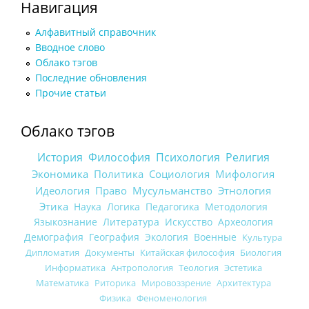
Навигация
Алфавитный справочник
Вводное слово
Облако тэгов
Последние обновления
Прочие статьи
Облако тэгов
История
Философия
Психология
Религия
Экономика
Политика
Социология
Мифология
Идеология
Право
Мусульманство
Этнология
Этика
Наука
Логика
Педагогика
Методология
Языкознание
Литература
Искусство
Археология
Демография
География
Экология
Военные
Культура
Дипломатия
Документы
Китайская философия
Биология
Информатика
Антропология
Теология
Эстетика
Математика
Риторика
Мировоззрение
Архитектура
Физика
Феноменология