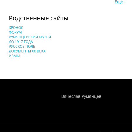
Еще
Родственные сайты
ХРОНОС
ФОРУМ
РУМЯНЦЕВСКИЙ МУЗЕЙ
ДО 1917 ГОДА
РУССКОЕ ПОЛЕ
ДОКУМЕНТЫ XX ВЕКА
ИЗМЫ
Понятия И Категории - Исторический Проект ХРОНОС
WEB-редактор
Вячеслав Румянцев